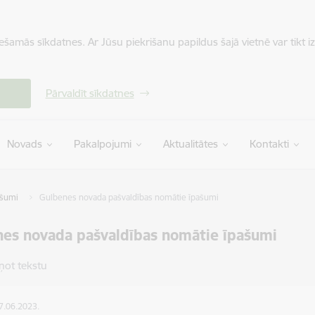
iešamās sīkdatnes. Ar Jūsu piekrišanu papildus šajā vietnē var tikt i
Pārvaldīt sīkdatnes
Novads
Pakalpojumi
Aktualitātes
Kontakti
ašumi
Gulbenes novada pašvaldības nomātie īpašumi
es novada pašvaldības nomātie īpašumi
ņot tekstu
27.06.2023.