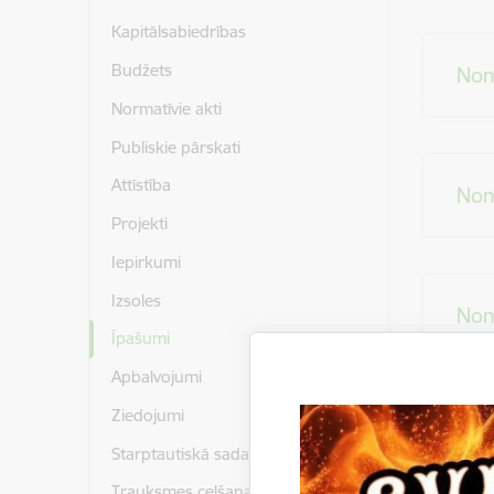
Kapitālsabiedrības
Budžets
Nom
Normatīvie akti
Publiskie pārskati
Attīstība
Nom
Projekti
Iepirkumi
Izsoles
Nom
Īpašumi
Apbalvojumi
Ziedojumi
Nom
Starptautiskā sadarbība
Trauksmes celšana