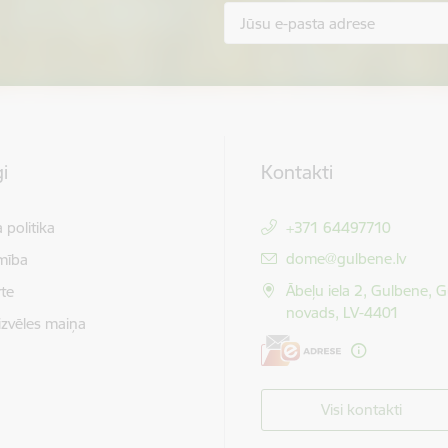
i
Kontakti
 politika
+371 64497710
E-pasts:
dome@gulbene.lv
mība
Ābeļu iela 2, Gulbene, 
te
novads, LV-4401
izvēles maiņa
Visi kontakti