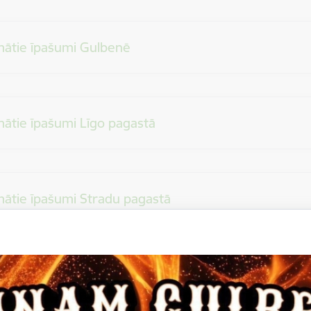
ātie īpašumi Gulbenē
ātie īpašumi Līgo pagastā
ātie īpašumi Stradu pagastā
ātie īpašumi Beļavas pagastā