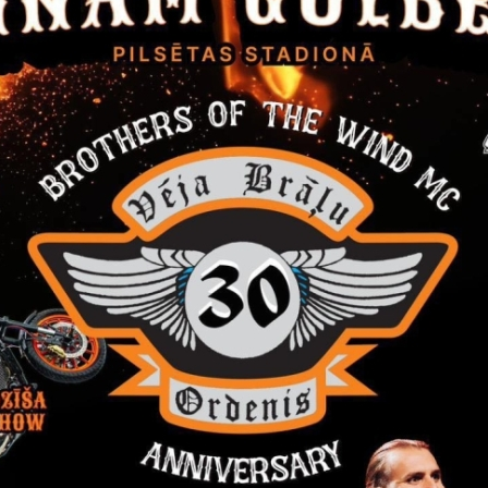
ātie īpašumi Tirzas pagastā
ātie īpašumi Stāmerienas pagastā
ātie īpašumi Lejasciema pagastā
ātie īpašumi Lizuma pagastā