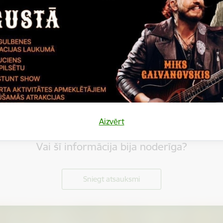
Aizvērt
Vai šī informācija bija noderīga?
Sniegt atsauksmi