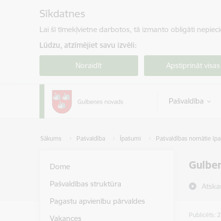
Pāriet uz lapas saturu
Sīkdatnes
Lai šī tīmekļvietne darbotos, tā izmanto obligāti nepiec
Lūdzu, atzīmējiet savu izvēli:
Noraidīt
Apstiprināt visas
Pašvaldība
Sākums
Pašvaldība
Īpašumi
Pašvaldības nomātie īp
Gulben
Dome
Pašvaldības struktūra
Atska
Pagastu apvienību pārvaldes
Publicēts: 
Vakances