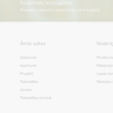
Esi pirmais, kurš uzzina!
Piesakies jaunumu saņemšanai savā e-pastā.
Kājene
Ātrās saites
Noderīg
Vakances
Privātuma
Iepirkumi
Piekļūsta
Projekti
Lapas kar
Pašvaldība
Sīkdatņu 
Izsoles
Pašvaldība iznomā