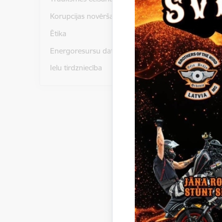
Korupcijas novēršana
Nom
Ētika
Energoresursu dati un statistika
Ielu tirdzniecība
Nom
Nom
Nom