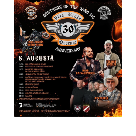
tālr.
+371 64471222
Ārsta palīgs Ina IĻJUČONOKA
Tabulu iespējams pabīdīt!
Pirmdien
Otrdien
Trešdien
Ceturtdien
14.00 –
7.30 -
14.00 –
14.00-
16.00
12.00
16.00
16.00
Informāciju aktualizē Gulbenes novada sociālā dienesta
sabiedrības veselības speciālists
Pēdējās izmaiņas 30.11.2022.