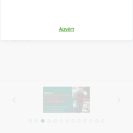
Drukāt lapu
Aizvērt
Dalīties