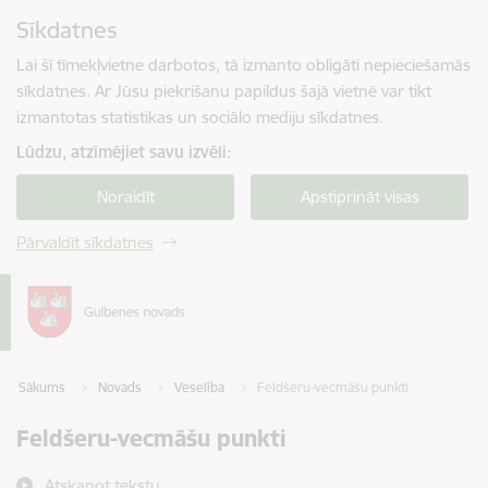
Pāriet uz lapas saturu
Sīkdatnes
Spied
lai meklētu
Enter
Lai šī tīmekļvietne darbotos, tā izmanto obligāti nepieciešamās
sīkdatnes. Ar Jūsu piekrišanu papildus šajā vietnē var tikt
izmantotas statistikas un sociālo mediju sīkdatnes.
Lūdzu, atzīmējiet savu izvēli:
Noraidīt
Apstiprināt visas
Pārvaldīt sīkdatnes
Sākums
Novads
Veselība
Feldšeru-vecmāšu punkti
Feldšeru-vecmāšu punkti
Atskaņot tekstu