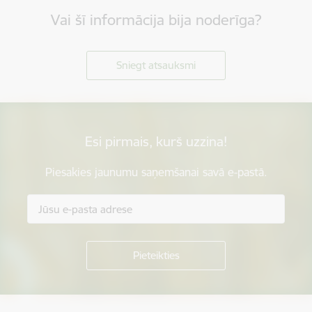
Vai šī informācija bija noderīga?
Sniegt atsauksmi
Esi pirmais, kurš uzzina!
Piesakies jaunumu saņemšanai savā e-pastā.
Kājene