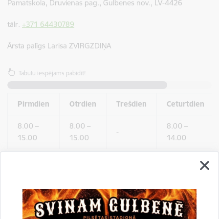
Pamatskola, Druvienas pag., Gulbenes nov., LV-4426
tālr.
+371 64430789
Ārsta palīgs Larisa ZVIRGZDIŅA
Tabulu iespējams pabīdīt!
Pirmdien
Otrdien
Trešdien
Ceturtdien
8.00 –
8.00 –
8.00 –
-
15.00
15.00
14.00
Galgauskas feldšeru-vecmāšu punkts
Skolas iela 5, Galgauskas pag., Gulbenes nov., LV-4426