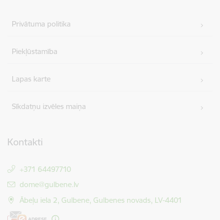
Privātuma politika
Piekļūstamība
Lapas karte
Sīkdatņu izvēles maiņa
Kontakti
+371 64497710
E-pasts:
dome@gulbene.lv
Ābeļu iela 2, Gulbene, Gulbenes novads, LV-4401