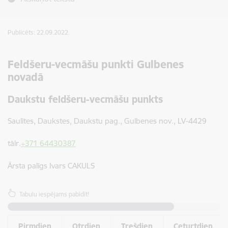
Publicēts: 22.09.2022.
Feldšeru-vecmāšu punkti Gulbenes
novadā
Daukstu feldšeru-vecmāšu punkts
Saulītes, Daukstes, Daukstu pag., Gulbenes nov., LV-4429
tālr.
+371 64430387
Ārsta palīgs Ivars CAKULS
Tabulu iespējams pabīdīt!
Pirmdien
Otrdien
Trešdien
Ceturtdien