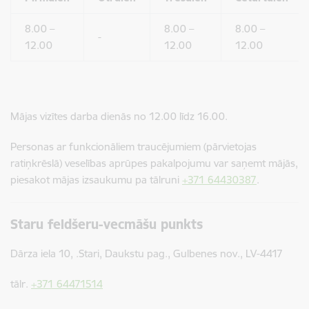
8.00 –
8.00 –
8.00 –
-
12.00
12.00
12.00
Mājas vizītes darba dienās no 12.00 līdz 16.00.
Personas ar funkcionāliem traucējumiem (pārvietojas
ratiņkrēslā) veselības aprūpes pakalpojumu var saņemt mājās,
piesakot mājas izsaukumu pa tālruni
+371 64430387
.
Staru feldšeru-vecmāšu punkts
Dārza iela 10, .Stari, Daukstu pag., Gulbenes nov., LV-4417
tālr.
+371 64471514