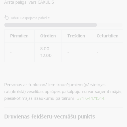
Ārsta palīgs Ivars CAKULIS
Tabulu iespējams pabīdīt!
Pirmdien
Otrdien
Trešdien
Ceturtdien
8.00 –
-
-
-
12.00
Personas ar funkcionāliem traucējumiem (pārvietojas
ratiņkrēslā) veselības aprūpes pakalpojumu var saņemt mājās,
piesakot mājas izsaukumu pa tālruni
+371 64471514
.
Druvienas feldšeru-vecmāšu punkts