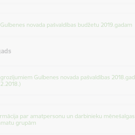
 Gulbenes novada pašvaldības budžetu 2019.gadam
gads
 grozījumiem Gulbenes novada pašvaldības 2018.gad
12.2018.)
ormācija par amatpersonu un darbinieku mēnešalga
amatu grupām