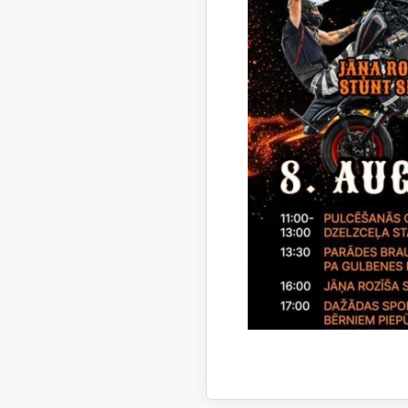
2020.
Par
30.
Par
24.
Par