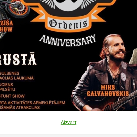
gads
 grozījumiem Gulbenes novada pašvaldības 2020.gad
12.2020.)
 grozījumiem Gulbenes novada pašvaldības 2020.gad
09.2020.)
Aizvērt
 Gulbenes novada pašvaldības budžetu 2020.gadam