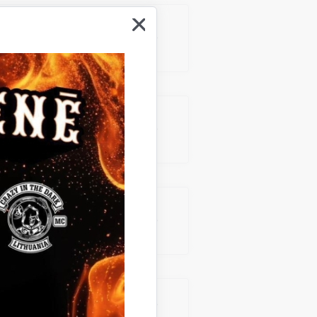
a budžetā (Nr. 29,
a budžetā (Nr.20,
a budžetā (Nr.12,