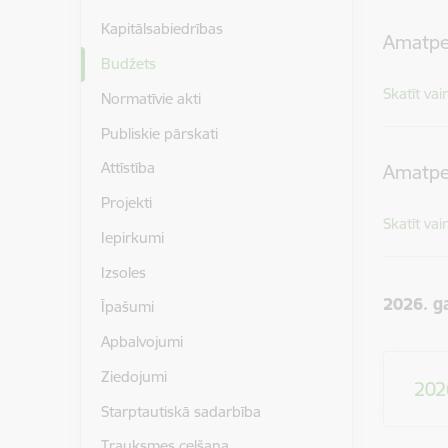
Kapitālsabiedrības
Amatpe
Budžets
Skatīt vai
Normatīvie akti
Publiskie pārskati
Attīstība
Amatpe
Projekti
Skatīt vai
Iepirkumi
Izsoles
2026. g
Īpašumi
Apbalvojumi
Ziedojumi
202
Starptautiskā sadarbība
Trauksmes celšana