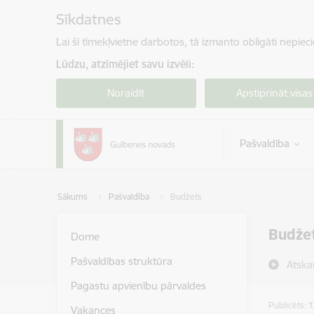
Pāriet uz lapas saturu
Sīkdatnes
Lai šī tīmekļvietne darbotos, tā izmanto obligāti nepiec
Lūdzu, atzīmējiet savu izvēli:
Noraidīt
Apstiprināt visas
Pašvaldība
Sākums
Pašvaldība
Budžets
Budže
Dome
Pašvaldības struktūra
Atska
Pagastu apvienību pārvaldes
Publicēts: 
Vakances