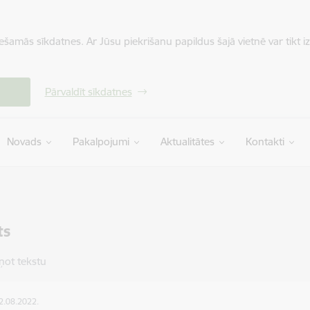
iešamās sīkdatnes. Ar Jūsu piekrišanu papildus šajā vietnē var tikt i
Pārvaldīt sīkdatnes
Novads
Pakalpojumi
Aktualitātes
Kontakti
ts
ņot tekstu
12.08.2022.