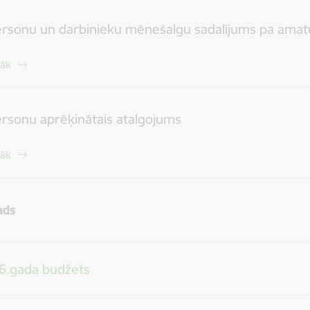
rsonu un darbinieku mēnešalgu sadalījums pa ama
rāk
rsonu aprēķinātais atalgojums
rāk
ads
6.gada budžets