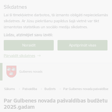
Pāriet uz lapas saturu
Sīkdatnes
Spied
lai meklētu
Enter
Lai šī tīmekļvietne darbotos, tā izmanto obligāti nepieciešamās
sīkdatnes. Ar Jūsu piekrišanu papildus šajā vietnē var tikt
izmantotas statistikas un sociālo mediju sīkdatnes.
Lūdzu, atzīmējiet savu izvēli:
Noraidīt
Apstiprināt visas
Pārvaldīt sīkdatnes
Sākums
Pašvaldība
Budžets
Par Gulbenes novada pašvaldības 
Par Gulbenes novada pašvaldības budžetu
2025.gadam