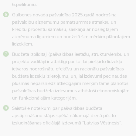
6.pielikumu.
Gulbenes novada pašvaldība 2025.gadā nodrošina
pašvaldību aizņēmumu pamatsummas atmaksu un
kredītu procentu samaksu, saskaņā ar noslēgtajiem
aizņēmuma līgumiem un budžetā šim mērķim plānotajiem
līdzekļiem.
Budžeta izpildītāji (pašvaldības iestāžu, struktūrvienību un
projektu vadītāji) ir atbildīgi par to, lai piešķirto līdzekļu
ietvaros nodrošinātu efektīvu un racionālu pašvaldības
budžeta līdzekļu izlietojumu, un, lai izdevumi pēc naudas
plūsmas nepārsniedz attiecīgajam mērķim tāmē plānotos
pašvaldības budžeta izdevumus atbilstoši ekonomiskajām
un funkcionālajām kategorijām.
Saistošie noteikumi par pašvaldības budžeta
apstiprināšanu stājas spēkā nākamajā dienā pēc to
izsludināšanas oficiālajā izdevumā ‘’Latvijas Vēstnesis’’.