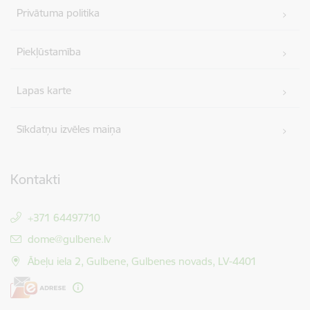
Privātuma politika
Piekļūstamība
Lapas karte
Sīkdatņu izvēles maiņa
Kontakti
+371 64497710
E-pasts:
dome@gulbene.lv
Ābeļu iela 2, Gulbene, Gulbenes novads, LV-4401