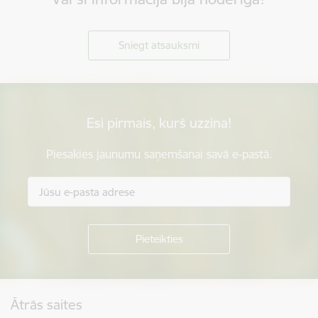
Sniegt atsauksmi
Esi pirmais, kurš uzzina!
Piesakies jaunumu saņemšanai savā e-pastā.
Kājene
Ātrās saites