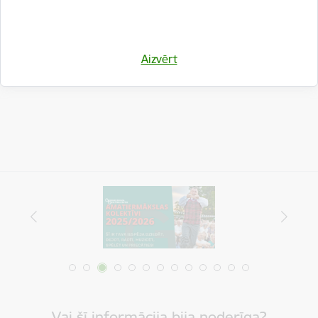
Drukāt lapu
Aizvērt
Dalīties
Vai šī informācija bija noderīga?