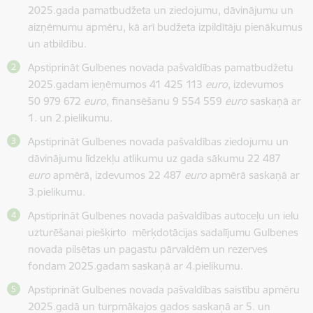
2025.gada pamatbudžeta un ziedojumu, dāvinājumu un
aizņēmumu apmēru, kā arī budžeta izpildītāju pienākumus
un atbildību.
Apstiprināt Gulbenes novada pašvaldības pamatbudžetu
2025.gadam ieņēmumos 41 425 113
euro
, izdevumos
50 979 672
euro
, finansēšanu 9 554 559
euro
saskaņā ar
1. un 2.pielikumu.
Apstiprināt Gulbenes novada pašvaldības ziedojumu un
dāvinājumu līdzekļu atlikumu uz gada sākumu 22 487
euro
apmērā, izdevumos 22 487
euro
apmērā saskaņā ar
3.pielikumu.
Apstiprināt Gulbenes novada pašvaldības autoceļu un ielu
uzturēšanai piešķirto mērķdotācijas sadalījumu Gulbenes
novada pilsētas un pagastu pārvaldēm un rezerves
fondam 2025.gadam saskaņā ar 4.pielikumu.
Apstiprināt Gulbenes novada pašvaldības saistību apmēru
2025.gadā un turpmākajos gados saskaņā ar 5. un