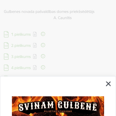
Gulbenes novada pašvaldības domes priekšsēdētājs
A. Caunītis
Lejupielādēt:
1.pielikums
Lejupielādēt:
2.pielikums
Lejupielādēt:
3.pielikums
Lejupielādēt:
4.pielikums
Lejupielādēt:
5.pielikums
Lejupielādēt:
6.pielikums
Lejupielādēt:
Paskaidrojuma raksts