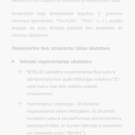
vienkāršot un uzlabot procedūras privātpersonu labā.
Izmantojot šajā tīmekļvietnē iegultos 3. personu
resursus (piemēram, “YouTube”, “Flickr” u. c.), pastāv
iespēja, ka jūsu tīmekļa pārlūkā tiks ievietotas šo
resursu sīkdatnes.
Tīmekļvietnē tiek izmantotas šādas sīkdatnes:
Tehniski nepieciešamās sīkdatnes
:
SESS<ID>
sīkdatne nepieciešama tikai satura
administratoriem autentifikācijas nolūkos (“ID”
vietā katru reizi tiek veidots unikāls
nosaukums);
maintenance_message – šī sīkdatne
nepieciešama visiem lietotājiem, lai atkārtoti
nerādītos satura vai platformas administratora
paziņojumi (tādi, ar kuriem lietotājs ir iepazinies
un nospiedis pogu “Aizvērt”);