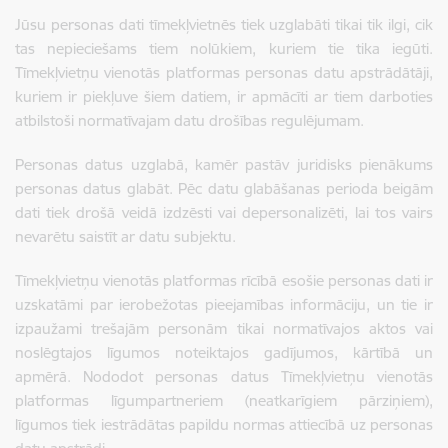
Jūsu personas dati tīmekļvietnēs tiek uzglabāti tikai tik ilgi, cik
tas nepieciešams tiem nolūkiem, kuriem tie tika iegūti.
Tīmekļvietņu vienotās platformas personas datu apstrādātāji,
kuriem ir piekļuve šiem datiem, ir apmācīti ar tiem darboties
atbilstoši normatīvajam datu drošības regulējumam.
Personas datus uzglabā, kamēr pastāv juridisks pienākums
personas datus glabāt. Pēc datu glabāšanas perioda beigām
dati tiek drošā veidā izdzēsti vai depersonalizēti, lai tos vairs
nevarētu saistīt ar datu subjektu.
Tīmekļvietņu vienotās platformas rīcībā esošie personas dati ir
uzskatāmi par ierobežotas pieejamības informāciju, un tie ir
izpaužami trešajām personām tikai normatīvajos aktos vai
noslēgtajos līgumos noteiktajos gadījumos, kārtībā un
apmērā. Nododot personas datus Tīmekļvietņu vienotās
platformas līgumpartneriem (neatkarīgiem pārziņiem),
līgumos tiek iestrādātas papildu normas attiecībā uz personas