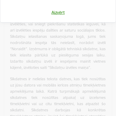
lietošanas statistiku, lai varētu uzlabot Tīmekļvietņu
vienotās platformas lietošanas ērtumu. Jums tiek
Aizvērt
nodrošināta iespēja iepazīties ar sīkdatņu politiku un
izvēlēties, vai sniegt piekrišanu statistikas ieguvei, kā
arī izvēlēties iespēju dalīties ar saturu sociālajos tīklos.
Sīkdatņu ielasīšanas saskaņojuma logā, jums tiek
nodrošināta iespēja tās neielasīt, norādot izvēli
“Noraidīt”. Izņēmums ir obligātā tehniskā sīkdatne, kas
tiek ielasīta pārlūkā uz pieslēguma sesijas laiku.
Izdarīto sīkdatņu izvēli ir iespējams mainīt vietnes
kājenē, izvēloties saiti “Sīkdatņu izvēles maiņa”.
Sīkdatnes ir nelielas teksta datnes, kas tiek nosūtītas
uz jūsu datora vai mobilās ierīces atmiņu tīmekļvietnes
apmeklējuma laikā. Katrā turpmākajā apmeklējumā
sīkdatnes tiek nosūtītas atpakaļ uz izcelsmes
tīmekļvietni vai uz citu tīmekļvietni, kas atpazīst šo
sīkdatni. Sīkdatnes darbojas kā konkrētas