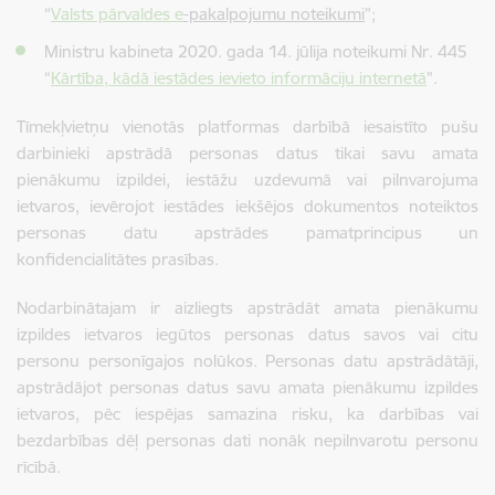
“
Valsts pārvaldes e
-pakalpojumu noteikumi
”;
Ministru kabineta 2020. gada 14. jūlija noteikumi Nr. 445
“
Kārtība, kādā iestādes ievieto informāciju internetā
”.
Tīmekļvietņu vienotās platformas darbībā iesaistīto pušu
darbinieki apstrādā personas datus tikai savu amata
pienākumu izpildei, iestāžu uzdevumā vai pilnvarojuma
ietvaros, ievērojot iestādes iekšējos dokumentos noteiktos
personas datu apstrādes pamatprincipus un
konfidencialitātes prasības.
Nodarbinātajam ir aizliegts apstrādāt amata pienākumu
izpildes ietvaros iegūtos personas datus savos vai citu
personu personīgajos nolūkos. Personas datu apstrādātāji,
apstrādājot personas datus savu amata pienākumu izpildes
ietvaros, pēc iespējas samazina risku, ka darbības vai
bezdarbības dēļ personas dati nonāk nepilnvarotu personu
rīcībā.