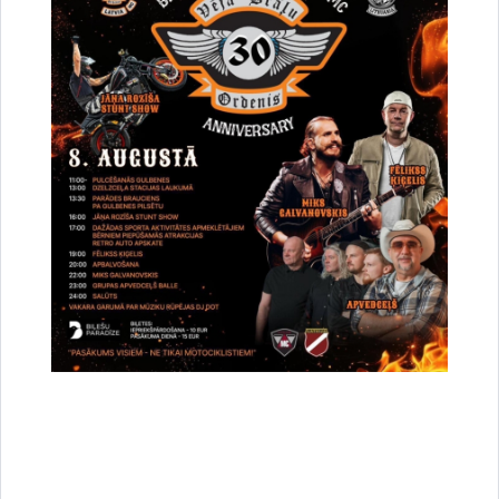
Datu subjektiem ir tiesības iesniegt sūdzības par personas
datu izmantošanu Datu valsts inspekcijai
(
www.dvi.gov.lv
),
ja
datu subjekts uzskata, ka tā personas datu apstrāde pārkāpj
tā tiesības un brīvības saskaņā ar piemērojamajiem
normatīvajiem aktiem.
Sīkdatnes
Tīmekļvietņu vienotā platforma izmanto sīkdatnes, par
to brīdinot tīmekļvietnes lietotājus un apmeklētājus.
Tīmekļvietņu vienotā platforma izmanto sīkdatnes, lai
pildītu 2017. gada 4. jūlija Ministru kabineta noteikumu
Nr. 399 “
Valsts pārvaldes pakalpojumu uzskaites,
kvalitātes kontroles un sniegšanas kārtība
” 23.
punktā, kā arī
Valsts pārvaldes iekārtas likuma 10.
pantā
uzlikto pienākumu iegūt apmeklētības un