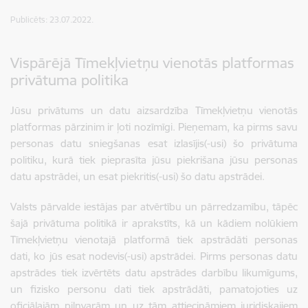
Publicēts: 23.07.2022.
Vispārējā Tīmekļvietņu vienotās platformas
privātuma politika
Jūsu privātums un datu aizsardzība Tīmekļvietņu vienotās
platformas pārzinim ir ļoti nozīmīgi. Pieņemam, ka pirms savu
personas datu sniegšanas esat izlasījis(-usi) šo privātuma
politiku, kurā tiek pieprasīta jūsu piekrišana jūsu personas
datu apstrādei, un esat piekritis(-usi) šo datu apstrādei.
Valsts pārvalde iestājas par atvērtību un pārredzamību, tāpēc
šajā privātuma politikā ir aprakstīts, kā un kādiem nolūkiem
Tīmekļvietņu vienotajā platformā tiek apstrādāti personas
dati, ko jūs esat nodevis(-usi) apstrādei. Pirms personas datu
apstrādes tiek izvērtēts datu apstrādes darbību likumīgums,
un fizisko personu dati tiek apstrādāti, pamatojoties uz
oficiālajām pilnvarām un uz tām attiecināmiem juridiskajiem