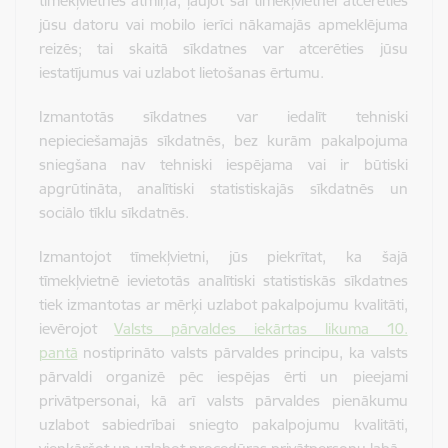
tīmekļvietnes atmiņa, ļaujot šai tīmekļvietnei atcerēties
jūsu datoru vai mobilo ierīci nākamajās apmeklējuma
reizēs; tai skaitā sīkdatnes var atcerēties jūsu
iestatījumus vai uzlabot lietošanas ērtumu.
Izmantotās sīkdatnes var iedalīt tehniski
nepieciešamajās sīkdatnēs, bez kurām pakalpojuma
sniegšana nav tehniski iespējama vai ir būtiski
apgrūtināta, analītiski statistiskajās sīkdatnēs un
sociālo tīklu sīkdatnēs.
Izmantojot tīmekļvietni, jūs piekrītat, ka šajā
tīmekļvietnē ievietotās analītiski statistiskās sīkdatnes
tiek izmantotas ar mērķi uzlabot pakalpojumu kvalitāti,
ievērojot
Valsts pārvaldes iekārtas likuma 10.
pantā
nostiprināto valsts pārvaldes principu, ka valsts
pārvaldi organizē pēc iespējas ērti un pieejami
privātpersonai, kā arī valsts pārvaldes pienākumu
uzlabot sabiedrībai sniegto pakalpojumu kvalitāti,