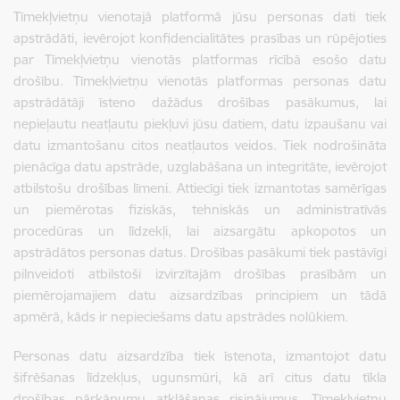
Tīmekļvietņu vienotajā platformā jūsu personas dati tiek
apstrādāti, ievērojot konfidencialitātes prasības un rūpējoties
par Tīmekļvietņu vienotās platformas rīcībā esošo datu
drošību. Tīmekļvietņu vienotās platformas personas datu
apstrādātāji īsteno dažādus drošības pasākumus, lai
nepieļautu neatļautu piekļuvi jūsu datiem, datu izpaušanu vai
datu izmantošanu citos neatļautos veidos. Tiek nodrošināta
pienācīga datu apstrāde, uzglabāšana un integritāte, ievērojot
atbilstošu drošības līmeni. Attiecīgi tiek izmantotas samērīgas
un piemērotas fiziskās, tehniskās un administratīvās
procedūras un līdzekļi, lai aizsargātu apkopotos un
apstrādātos personas datus.
Drošības pasākumi tiek pastāvīgi
pilnveidoti atbilstoši izvirzītajām drošības prasībām un
piemērojamajiem datu aizsardzības principiem un tādā
apmērā, kāds ir nepieciešams datu apstrādes nolūkiem.
Personas datu aizsardzība tiek īstenota, izmantojot datu
šifrēšanas līdzekļus, ugunsmūri, kā arī citus datu tīkla
drošības pārkāpumu atklāšanas risinājumus. Tīmekļvietņu