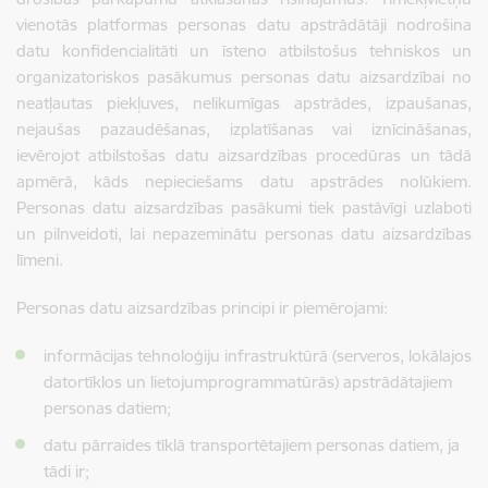
vienotās platformas personas datu apstrādātāji nodrošina
datu konfidencialitāti un īsteno atbilstošus tehniskos un
organizatoriskos pasākumus personas datu aizsardzībai no
neatļautas piekļuves, nelikumīgas apstrādes, izpaušanas,
nejaušas pazaudēšanas, izplatīšanas vai iznīcināšanas,
ievērojot atbilstošas datu aizsardzības procedūras un tādā
apmērā, kāds nepieciešams datu apstrādes nolūkiem.
Personas datu aizsardzības pasākumi tiek pastāvīgi uzlaboti
un pilnveidoti, lai nepazeminātu personas datu aizsardzības
līmeni.
Personas datu aizsardzības principi ir piemērojami:
informācijas tehnoloģiju infrastruktūrā (serveros, lokālajos
datortīklos un lietojumprogrammatūrās) apstrādātajiem
personas datiem;
datu pārraides tīklā transportētajiem personas datiem, ja
tādi ir;