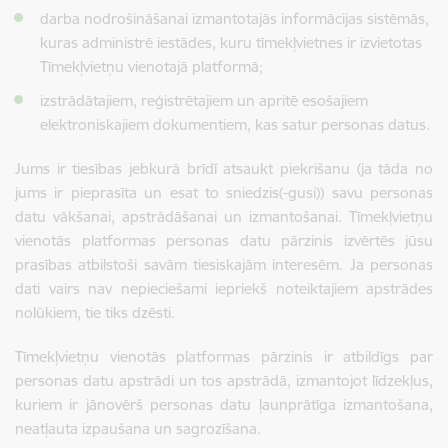
darba nodrošināšanai izmantotajās informācijas sistēmās,
kuras administrē iestādes, kuru tīmekļvietnes ir izvietotas
Tīmekļvietņu vienotajā platformā;
izstrādātajiem, reģistrētajiem un apritē esošajiem
elektroniskajiem dokumentiem, kas satur personas datus.
Jums ir tiesības jebkurā brīdī atsaukt piekrišanu (ja tāda no
jums ir pieprasīta un esat to sniedzis(-gusi)) savu personas
datu vākšanai, apstrādāšanai un izmantošanai. Tīmekļvietņu
vienotās platformas personas datu pārzinis izvērtēs jūsu
prasības atbilstoši savām tiesiskajām interesēm. Ja personas
dati vairs nav nepieciešami iepriekš noteiktajiem apstrādes
nolūkiem, tie tiks dzēsti.
Tīmekļvietņu vienotās platformas pārzinis ir atbildīgs par
personas datu apstrādi un tos apstrādā, izmantojot līdzekļus,
kuriem ir jānovērš personas datu ļaunprātīga izmantošana,
neatļauta izpaušana un sagrozīšana.