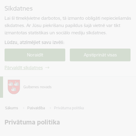
Pāriet uz lapas saturu
Sīkdatnes
Spied
lai meklētu
Enter
Lai šī tīmekļvietne darbotos, tā izmanto obligāti nepieciešamās
sīkdatnes. Ar Jūsu piekrišanu papildus šajā vietnē var tikt
izmantotas statistikas un sociālo mediju sīkdatnes.
Lūdzu, atzīmējiet savu izvēli:
Noraidīt
Apstiprināt visas
Pārvaldīt sīkdatnes
Sākums
Pašvaldība
Privātuma politika
Privātuma politika