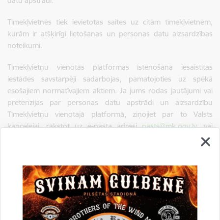
datu apstrādi.
Tīmekļvietnēs tiek ievietotas saites uz citām tīmekļvietnēm,
kurām ir atšķirīgi lietošanas un personas datu aizsardzības
noteikumi.
Tīmekļvietņu vienotās platformas īstenošanā iesaistītās
iestādes savstarpēji sadarbojas, pamatojoties uz spēkā
esošajiem normatīvajiem aktiem. Ja jums rodas jautājumi vai
pretenzijas par personas datu apstrādi un aizsardzību
Tīmekļvietņu vienotajā platformā, ziņojiet par to Valsts
kancelejai, rakstot uz e-pasta adresi
pasts@mk.gov.lv
, vai
sazinieties ar Valsts kancelejas par personas datu apstrādi
atbildīgo speciālistu Aldi Apsīti (e-pasta adrese:
aldis.apsitis@mk.gov.lv
).
Par personas datu apstrādi tīmekļvietnē
www.gulbene.lv
atbildīgais darbinieks ir Gints Puškundzis (e-pasta adrese:
gints.puskundzis@gmail.com
).