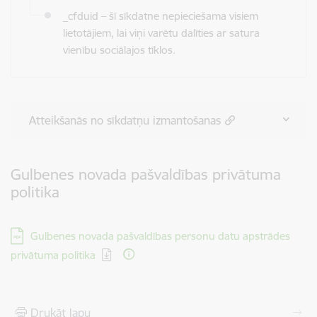
_cfduid – šī sīkdatne nepieciešama visiem
lietotājiem, lai viņi varētu dalīties ar satura
vienību sociālajos tīklos.
Atteikšanās no sīkdatņu izmantošanas
Gulbenes novada pašvaldības privātuma
politika
Lejupielādēt:
Gulbenes novada pašvaldības personu datu apstrādes
privātuma politika
Drukāt lapu