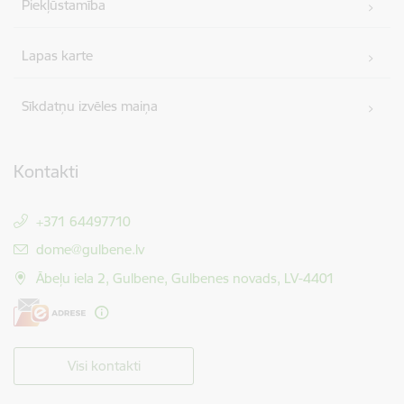
Piekļūstamība
Lapas karte
Sīkdatņu izvēles maiņa
Kontakti
+371 64497710
E-pasts:
dome@gulbene.lv
Ābeļu iela 2, Gulbene, Gulbenes novads, LV-4401
Visi kontakti