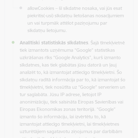
allowCookies – šī sīkdatne nosaka, vai jūs esat
piekritis(-usi) sīkdatņu lietošanas nosacījumiem
un vai turpmāk attēlot paziņojumu par
sīkdatņu lietojumu.
Analītiski statistiskās sīkdatnes
. Šajā tīmekļvietnē
tiek izmantots uzņēmuma “Google” statistikas
uzkrāšanas rīks “Google Analytics”, kurš izmanto
sīkdatnes, kas tiek glabātas jūsu datorā un ļauj
analizēt to, kā izmantojat attiecīgo tīmekļvietni. Šo
sīkdatņu radītā informācija par to, kā izmantojat šo
tīmekļvietni, tiek nosūtīta uz “Google” serveriem un
tur saglabāta. Jūsu IP adrese, lietojot IP
anonimizāciju, tiek saīsināta Eiropas Savienības vai
Eiropas Ekonomikas zonas teritorijā. “Google”
izmanto šo informāciju, lai izvērtētu to, kā
izmantojat attiecīgo tīmekļvietni, lai tīmekļvietnes
uzturētājiem sagatavotu ziņojumus par darbībām