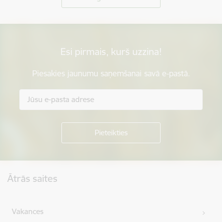
Esi pirmais, kurš uzzina!
Piesakies jaunumu saņemšanai savā e-pastā.
Kājene
Ātrās saites
Vakances