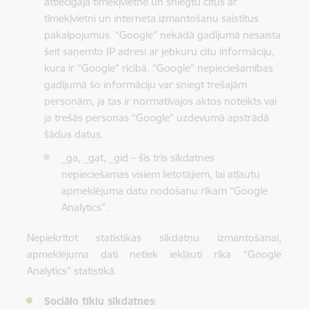
attiecīgajā tīmekļvietnē un sniegtu citus ar
tīmekļvietni un interneta izmantošanu saistītus
pakalpojumus. “Google” nekādā gadījumā nesaista
šeit saņemto IP adresi ar jebkuru citu informāciju,
kura ir “Google” rīcībā. “Google” nepieciešamības
gadījumā šo informāciju var sniegt trešajām
personām, ja tas ir normatīvajos aktos noteikts vai
ja trešās personas “Google” uzdevumā apstrādā
šādus datus.
_ga, _gat, _gid – šīs trīs sīkdatnes
nepieciešamas visiem lietotājiem, lai atļautu
apmeklējuma datu nodošanu rīkam “Google
Analytics”.
Nepiekrītot statistikas sīkdatņu izmantošanai,
apmeklējuma dati netiek iekļauti rīka “Google
Analytics” statistikā.
Sociālo tīklu sīkdatnes
: