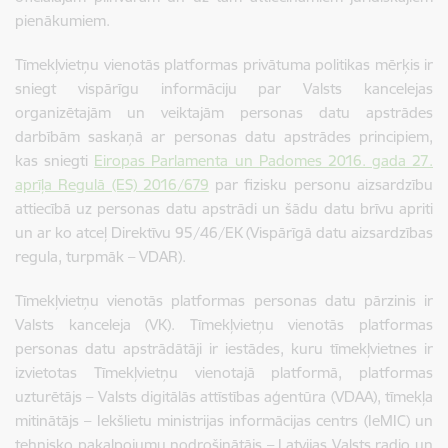
pienākumiem.
Tīmekļvietņu vienotās platformas privātuma politikas mērķis ir
sniegt vispārīgu informāciju par Valsts kancelejas
organizētajām un veiktajām personas datu apstrādes
darbībām saskaņā ar personas datu apstrādes principiem,
kas sniegti
Eiropas Parlamenta un Padomes 2016. gada 27.
aprīļa Regulā (ES) 2016/679
par fizisku personu aizsardzību
attiecībā uz personas datu apstrādi un šādu datu brīvu apriti
un ar ko atceļ Direktīvu 95/46/EK (Vispārīgā datu aizsardzības
regula, turpmāk – VDAR).
Tīmekļvietņu vienotās platformas personas datu pārzinis ir
Valsts kanceleja (VK). Tīmekļvietņu vienotās platformas
personas datu apstrādātāji ir iestādes, kuru tīmekļvietnes ir
izvietotas Tīmekļvietņu vienotajā platformā, platformas
uzturētājs – Valsts digitālās attīstības aģentūra (VDAA), tīmekļa
mitinātājs – Iekšlietu ministrijas informācijas centrs (IeMIC) un
tehnisko pakalpojumu nodrošinātājs – Latvijas Valsts radio un