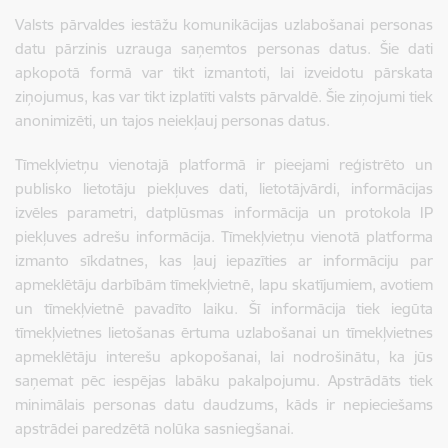
Valsts pārvaldes iestāžu komunikācijas uzlabošanai personas
datu pārzinis uzrauga saņemtos personas datus. Šie dati
apkopotā formā var tikt izmantoti, lai izveidotu pārskata
ziņojumus, kas var tikt izplatīti valsts pārvaldē. Šie ziņojumi tiek
anonimizēti, un tajos neiekļauj personas datus.
Tīmekļvietņu vienotajā platformā ir pieejami reģistrēto un
publisko lietotāju piekļuves dati, lietotājvārdi, informācijas
izvēles parametri, datplūsmas informācija un protokola IP
piekļuves adrešu informācija. Tīmekļvietņu vienotā platforma
izmanto sīkdatnes, kas ļauj iepazīties ar informāciju par
apmeklētāju darbībām tīmekļvietnē, lapu skatījumiem, avotiem
un tīmekļvietnē pavadīto laiku. Šī informācija tiek iegūta
tīmekļvietnes lietošanas ērtuma uzlabošanai un tīmekļvietnes
apmeklētāju interešu apkopošanai, lai nodrošinātu, ka jūs
saņemat pēc iespējas labāku pakalpojumu. Apstrādāts tiek
minimālais personas datu daudzums, kāds ir nepieciešams
apstrādei paredzētā nolūka sasniegšanai.