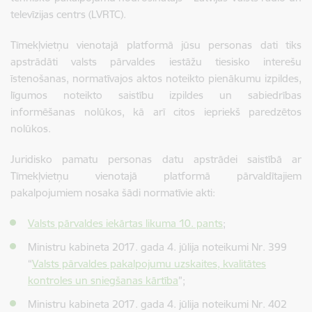
televīzijas centrs (LVRTC).
Tīmekļvietņu vienotajā platformā jūsu personas dati tiks
apstrādāti valsts pārvaldes iestāžu tiesisko interešu
īstenošanas, normatīvajos aktos noteikto pienākumu izpildes,
līgumos noteikto saistību izpildes un sabiedrības
informēšanas nolūkos, kā arī citos iepriekš paredzētos
nolūkos.
Juridisko pamatu personas datu apstrādei saistībā ar
Tīmekļvietņu vienotajā platformā pārvaldītajiem
pakalpojumiem nosaka šādi normatīvie akti:
Valsts pārvaldes iekārtas likuma 10. pants
;
Ministru kabineta 2017. gada 4. jūlija noteikumi Nr. 399
“
Valsts pārvaldes pakalpojumu uzskaites, kvalitātes
kontroles un sniegšanas kārtība
”;
Ministru kabineta 2017. gada 4. jūlija noteikumi Nr. 402