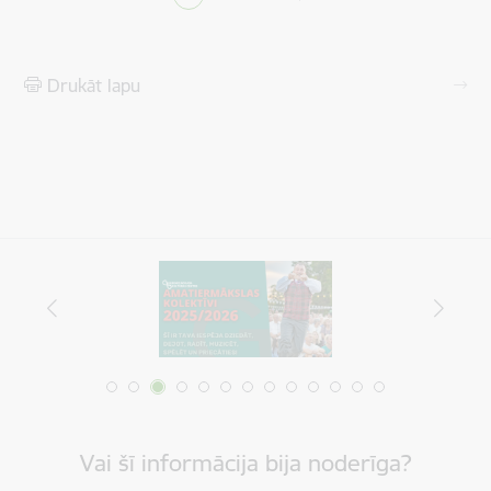
Pašreizējā lapa
Lapa
Lapa
Drukāt lapu
Vai šī informācija bija noderīga?