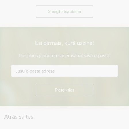
Sniegt atsauksmi
Esi pirmais, kurš uzzina!
Piesakies jaunumu saņemšanai savā e-pastā.
Kājene
Ātrās saites