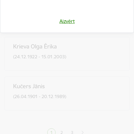
Krastiņš Jānis
(1847 – 1918)
Aizvērt
Krieva Olga Ērika
(24.12.1922 - 15.01.2003)
Kučers Jānis
(26.04.1901 - 20.12.1989)
Lapošana
1
2
3