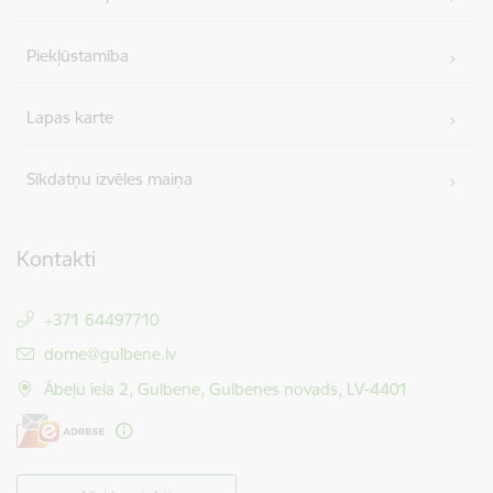
Piekļūstamība
Lapas karte
Sīkdatņu izvēles maiņa
Kontakti
+371 64497710
E-pasts:
dome@gulbene.lv
Ābeļu iela 2, Gulbene, Gulbenes novads, LV-4401