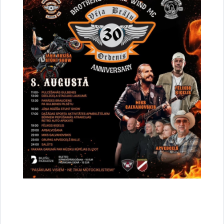
Jurjāne Velta
(02.08.1923. - 19.01.2010)
Knoks Ferdinands
(04.04.1870 - 06.02.1953)
Kokari, Imants un Gido
(Imants 16.08.1921 – 24.11. 2011
Gido 17.08.1921 – 09.03.2017)