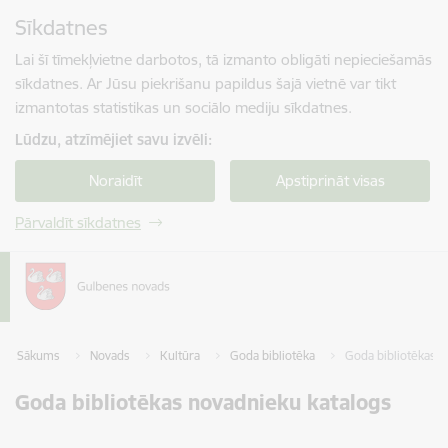
Pāriet uz lapas saturu
Sīkdatnes
Spied
lai meklētu
Enter
Lai šī tīmekļvietne darbotos, tā izmanto obligāti nepieciešamās
sīkdatnes. Ar Jūsu piekrišanu papildus šajā vietnē var tikt
izmantotas statistikas un sociālo mediju sīkdatnes.
Lūdzu, atzīmējiet savu izvēli:
Noraidīt
Apstiprināt visas
Pārvaldīt sīkdatnes
Sākums
Novads
Kultūra
Goda bibliotēka
Goda bibliotēkas n
Goda bibliotēkas novadnieku katalogs