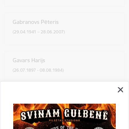
Gabranovs Pēteris
(29.04.1941 – 28.06.2007)
Gavars Harijs
(26.07.1897 - 08.08.1984)
Irbe Voldemārs
(13.11.1893 – 10.10.1944)