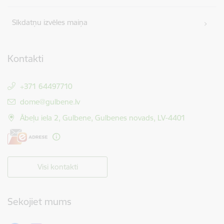
Sīkdatņu izvēles maiņa
Kontakti
+371 64497710
E-pasts:
dome@gulbene.lv
Ābeļu iela 2, Gulbene, Gulbenes novads, LV-4401
Visi kontakti
Sekojiet mums