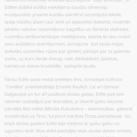
Edītes dziļākā būtība meklējama daudzu dimensiju
krustpunktā: prasme kustību pārvērst uzrunājošā tekstā,
spēja mūziku izlaist caur sirdi un izpausties dziesmā, novērtēt
latviešu valodas neizsmeļamo bagātību un literārās daiļrades
nozīmību vērtīborientācijas meklējumos, talants to visu nodot
savu audzēkņu izvērtējumam, aicinājums būt savas mājas
dvēselei, uzņemties rūpes par ģimeni, pārtapt par to gaismas
avotu, uz kuru tiecās draugi, radi, darbabiedri, paziņas,
kaimiņi un dzīves krustcelēs sastaptie ļaudis.
Vārdu Edīte savai meitai izvēlējies tēvs, toreizējais kolhoza
“Centība” priekšsēdētājs Ernests Kauliņš. Lai arī dzimusi
Galgauskā un tur arī uzsākusi skolas gaitas, Edīte pati sevi
vienmēr uzskatījusi par tirzmalieti, jo desmit gadu vecumā
pārcēlās līdzi mātei (Mirdza Kubulniece – saimniecības galvenā
zootehniķe) uz Tirzu, turpinot mācības Tirzas pamatskolā. Jau
kopš skolas gadiem Edīte bija meitene ar gaišu galvu un
uguntiņu sirdī. Viņa aktīvi piedalījās visās skolas dzīves norisēs,