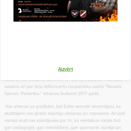
pārpilnu vadītāju, prasīgu gan pret sevi, gan dejotājiem.
Ar saviem kolektīviem Edīte regulāri piedalījusies gan
Vispārējos latviešu dziesmu un deju, kā arī Skolu jaunatnes
deju svētkos. Uzturējusi aktīvu amatiermākslas kolektīvu
koncertdzīvi novadā, ar saviem dejotājiem koncertējusi Latvijā
un ārpus tās robežām (Polija, Igaunija, Lietuva, Ungārija).
Veidojusi arī savas jaunrades dejas. Kad 2012. gada 2. jūnijā
Latvijas skolu jaunatnes deju festivālā “Latvju bērni danci
veda” Gulbenē sabrauca vai visas Latvijas dejotāji, Edītei
Aizvērt
nepietrūka drosmes uzņemties virsvadību un visus tos
sakārtot uz laukuma lielkoncertā “Burvju stabulīte”. Tas pats
sakāms arī par deju lielkoncertu novadnieku saieta “Novads.
Saknes. Piederība.” ietvaros Gulbenē 2017.gadā.
Kas attiecas uz grūtībām, tad Edīte vienmēr akcentējusi, ka
skatītājiem nav jāredz dejotāju ciešanas un neprasme. Arī pati
vismaz skaļi nav sūkstījusies par to, ka vienlaikus nācies būt
gan pedagoģei, gan menedžerei, gan sponsorei, šuvējai un