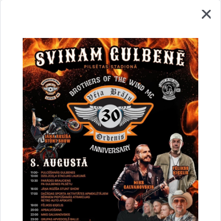
apbrīnojama. Katrs no viņas veidotajiem pasākumiem izvērtās
par mazu brīnumu. Daudz ko izsaka fakts, ka liela daļa no
dejotājiem pēc ģimnāzijas beigšanas nevēlējās šķirties no deju
kolektīva un turpināja nākt uz mēģinājumiem pa sestdienām,
svētdienām un citiem brīviem brīžiem. Tā 1996. gadā tapa
deju kolektīvs “Rūsiņš”, bet pēc trīspadsmit gadiem, “Rūsiņa”
vecbiedriem nodaloties, izveidojās slavenais “Zelta Rūsiņš”,
kura mākslinieciskais sniegums augstu tika novērtēts daudzās
valsts mēroga skatēs, līdz 2017.g. ieguva pašu labāko
rezultātu Latvijā starp B grupas jauniešu tautisko deju
kolektīviem.
Edītes pedagoģiskajā pūrā ir ne tikai skolēnu un jauniešu deju
kolektīvi, bet arī darbs ar vidējās paaudzes deju kolektīvu
“Apinītis”un senioru deju kolektīvu “Vērdiņš”. Edīti atceras
Lejasciema “Unces” un Eiropas deju grupas “Reveranss”
dejotāji, kā virsvadītāju arī daudzi Gulbenes novada skolēnu
deju kolektīvi. Laiks un pieredze viņu kaldināja par aizrautīgu,
talantīgu, neatlaidīgu, radošuma un neizsmeļamu darba spēju