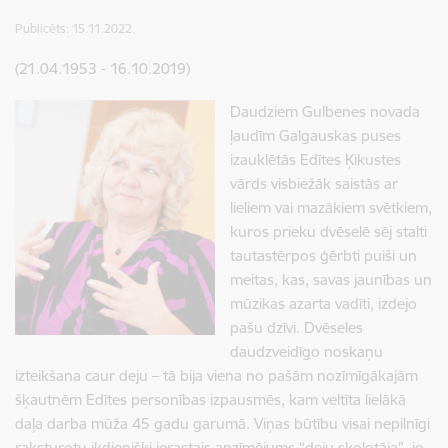
Publicēts: 15.11.2022.
(21.04.1953 - 16.10.2019)
Daudziem Gulbenes novada
ļaudīm Galgauskas puses
izauklētās Edītes Ķikustes
vārds visbiežāk saistās ar
lieliem vai mazākiem svētkiem,
kuros prieku dvēselē sēj stalti
tautastērpos ģērbti puiši un
meitas, kas, savas jaunības un
mūzikas azarta vadīti, izdejo
pašu dzīvi. Dvēseles
daudzveidīgo noskaņu
izteikšana caur deju – tā bija viena no pašām nozīmīgākajām
šķautnēm Edītes personības izpausmēs, kam veltīta lielākā
daļa darba mūža 45 gadu garumā. Viņas būtību visai nepilnīgi
raksturotu ikdienišķi ierastais apzīmējums “deju skolotāja”, jo