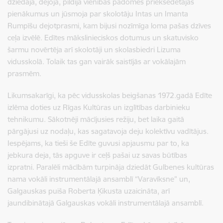
dziedāja, dejoja, pildīja vienības padomes priekšēdētājas
pienākumus un jūsmoja par skolotāju Intas un Imanta
Rumpīšu dejotprasmi, kam bijusi nozīmīga loma pašas dzīves
ceļa izvēlē. Edītes mākslinieciskos dotumus un skatuvisko
šarmu novērtēja arī skolotāji un skolasbiedri Lizuma
vidusskolā. Tolaik tas gan vairāk saistījās ar vokālajām
prasmēm.
Likumsakarīgi, ka pēc vidusskolas beigšanas 1972.gadā Edīte
izlēma doties uz Rīgas Kultūras un izglītības darbinieku
tehnikumu. Sākotnēji mācījusies režiju, bet laika gaitā
pārgājusi uz nodaļu, kas sagatavoja deju kolektīvu vadītājus.
Iespējams, ka tieši še Edīte guvusi apjausmu par to, ka
jebkura deja, tās apguve ir ceļš pašai uz savas būtības
izpratni. Paralēli mācībām turpināja dziedāt Gulbenes kultūras
nama vokāli instrumentālajā ansamblī “Varavīksne” un,
Galgauskas puiša Roberta Ķikusta uzaicināta, arī
jaundibinātajā Galgauskas vokāli instrumentālajā ansamblī.