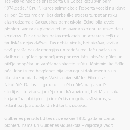
Tas viss vainagojās ar Roberta un Edītes kāzu svinībām
1974.gadā. “Cīruļi”, kuros saimniekoja Roberta vecāki nu kļuva
arī par Edītes mājām, bet darbs tika atrasts turpat ar roku
aizsniedzamajā Galgauskas pamatskolā. Edītei bija jāveic
pionieru vadītājas pienākumi un jāvada skolēnu tautisko deju
kolektīvs. Tur arī sākās pašas meklētais un atrastais ceļš uz
tautiskās dejas dvēseli. Tas nebija viegls, bet aizrāva, ievilka
sevī, prasīja daudz energijas un radošuma, taču pašas un
dalībnieku gūtais gandarījums par rezultātu atsvēra pūles un
pildīja ar spēka un varēšanas skaisto izjūtu. Jāpiemin, ka Edīte
pēc tehnikuma beigšanas bija iesniegusi dokumentus un
tikusi uzņemta Latvijas Valsts universitātes Filoloģijas
fakultātē. Darbs…, ģimene…, dēla nākšana pasaulē…,
studijas – to visu vajadzēja kaut kā apvienot, bet tā jau saka,
ka jaunībai plati pleci: ja ir mērķis un gribas sīkstums, var
izdarīt pat ļoti daudz. Un Edītei tas izdevās.
Gulbenes periods Edītes dzīvē sākās 1980.gadā ar darbu
pionieru namā un Gulbenes vidusskolā – vajadzēja vadīt