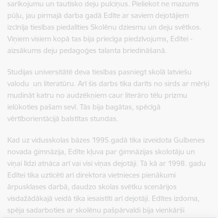
sarīkojumu un tautisko deju pulciņus. Pieliekot ne mazums
pūļu, jau pirmajā darba gadā Edīte ar saviem dejotājiem
izcīnīja tiesības piedalīties Skolēnu dziesmu un deju svētkos.
Viņiem visiem kopā tas bija priecīga piedzīvojums, Edītei -
aizsākums deju pedagoģes talanta briedināšanā.
Studijas universitātē deva tiesības pasniegt skolā latviešu
valodu un literatūru. Arī šis darbs tika darīts no sirds ar mērķi
mudināt katru no audzēkņiem caur literāro tēlu prizmu
ielūkoties pašam sevī. Tās bija bagātas, spēcīgā
vērtīborientācijā balstītas stundas.
Kad uz vidusskolas bāzes 1995.gadā tika izveidota Gulbenes
novada ģimnāzija, Edīte kļuva par ģimnāzijas skolotāju un
viņai līdzi atnāca arī vai visi viņas dejotāji. Tā kā ar 1998. gadu
Edītei tika uzticēti arī direktora vietnieces pienākumi
ārpusklases darbā, daudzo skolas svētku scenārijos
visdažādākajā veidā tika iesaistīti arī dejotāji. Edītes izdoma,
spēja sadarboties ar skolēnu pašpārvaldi bija vienkārši