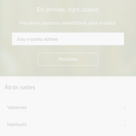
Esi pirmais, kurš uzzina!
Piesakies jaunumu saņemšanai savā e-pastā.
Kājene
Ātrās saites
Vakances
Iepirkumi