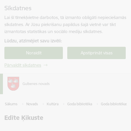
Pāriet uz lapas saturu
Sīkdatnes
Spied
lai meklētu
Enter
Lai šī tīmekļvietne darbotos, tā izmanto obligāti nepieciešamās
sīkdatnes. Ar Jūsu piekrišanu papildus šajā vietnē var tikt
izmantotas statistikas un sociālo mediju sīkdatnes.
Lūdzu, atzīmējiet savu izvēli:
Noraidīt
Apstiprināt visas
Pārvaldīt sīkdatnes
Sākums
Novads
Kultūra
Goda bibliotēka
Goda bibliotēkas n
Edīte Ķikuste