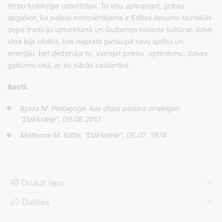
tērpu kolekcijas uzturētājai. To visu apkopojot, gribas
apgalvot, ka patiesi nenovērtējams ir Edītes devums tautiskās
dejas tradīciju uzturēšanā un Gulbenes novada kultūras dzīvē.
Viņa bija cilvēks, kas neprata pietaupīt savu spēku un
enerģiju, bet dedzināja to, vairojot prieku, optimismu, dzīves
gaišumu visā, ar ko nācās saskarties.
Avoti:
Ilgaža M. Pedagoģe, kas dejas padara smeķīgas.
“Dzirkstele”, 09.06.2017
Matisone M. Edīte. “Dzirkstele”, 05.07. 1974
Drukāt lapu
Dalīties