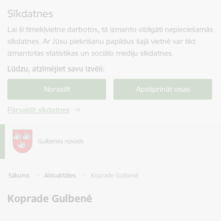
Pāriet uz lapas saturu
Sīkdatnes
Spied
lai meklētu
Enter
Lai šī tīmekļvietne darbotos, tā izmanto obligāti nepieciešamās
sīkdatnes. Ar Jūsu piekrišanu papildus šajā vietnē var tikt
izmantotas statistikas un sociālo mediju sīkdatnes.
Lūdzu, atzīmējiet savu izvēli:
Noraidīt
Apstiprināt visas
Pārvaldīt sīkdatnes
Sākums
Aktualitātes
Koprade Gulbenē
Koprade Gulbenē