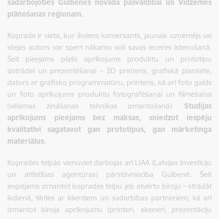
sadarbojoties Gulbenes novada pašvaldībai un Vidzemes
plānošanas reģionam.
Koprade ir vieta, kur ikviens komersants, jaunais uzņēmējs vai
idejas autors var spert nākamo soli savas ieceres īstenošanā.
Šeit pieejams plašs aprīkojums produktu un prototipu
izstrādei un prezentēšanai – 3D printeris, grafiskā planšete,
dators ar grafisko programmatūru, printeris, kā arī foto galds
un foto aprīkojums produktu fotografēšanai un filmēšanai
(vēlamas zināšanas tehnikas izmantošanā).
Studijas
aprīkojums pieejams bez maksas, sniedzot iespēju
kvalitatīvi sagatavot gan prototipus, gan mārketinga
materiālus.
Koprades telpās vienuviet darbojas arī LIAA (Latvijas Investīciju
un attīstības aģentūras) pārstāvniecība Gulbenē. Šeit
iespējams izmantot koprades telpu jeb atvērto biroju – strādāt
ikdienā, tikties ar klientiem un sadarbības partneriem, kā arī
izmantot biroja aprīkojumu (printeri, skeneri, prezentāciju