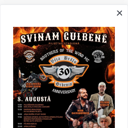
“Koprades telpa - uzņēmējiem, jauniešiem
un ideju autoriem”
Kontaktinformācija
Saistītas tēmas
Aktualitātes:
Koprades telpas
Drukāt lapu
Dalīties