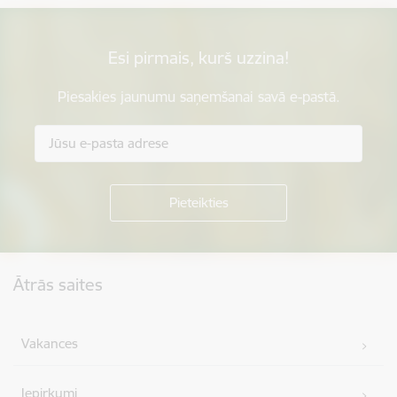
Esi pirmais, kurš uzzina!
Piesakies jaunumu saņemšanai savā e-pastā.
Kājene
Ātrās saites
Vakances
Iepirkumi