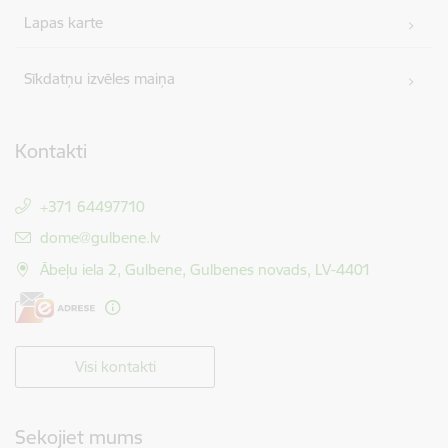
Lapas karte
Sīkdatņu izvēles maiņa
Kontakti
+371 64497710
E-pasts:
dome@gulbene.lv
Ābeļu iela 2, Gulbene, Gulbenes novads, LV-4401
Visi kontakti
Sekojiet mums