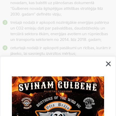
novadam, kas balstīti uz plānošanas dokumentā
“Gulbenes novada ilgtspējīgas attīstības stratēģija līdz
2030. gadam” definēto vīziju;
trešajā nodaļā ir apkopoti nozīmīgākie enerģijas patēriņa
un CO2 emisiju dati par pašvaldības, daudzdzīvokļu un
terciārā sektora ēkām, enerģijas avotiem un rūpniecības
un transporta sektoriem no 2014. līdz 2018. gadam;
ceturtajā nodaļā ir apkopoti pasākumi un rīcības, kurām ir
jāseko, lai sasniegtu izvirzītos mērķus;
piektajā nodaļā norādīts, kā organizēt ieviesto pasākumu
un rīcību uzraudzību.
Drukāt lapu
Dalīties