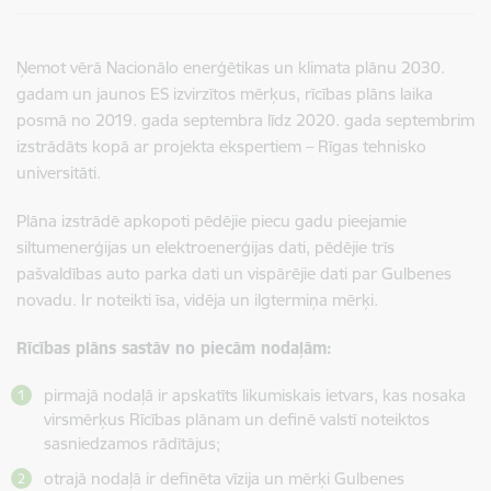
Ņemot vērā Nacionālo enerģētikas un klimata plānu 2030.
gadam un jaunos ES izvirzītos mērķus, rīcības plāns laika
posmā no 2019. gada septembra līdz 2020. gada septembrim
izstrādāts kopā ar projekta ekspertiem – Rīgas tehnisko
universitāti.
Plāna izstrādē apkopoti pēdējie piecu gadu pieejamie
siltumenerģijas un elektroenerģijas dati, pēdējie trīs
pašvaldības auto parka dati un vispārējie dati par Gulbenes
novadu. Ir noteikti īsa, vidēja un ilgtermiņa mērķi.
Rīcības plāns sastāv no piecām nodaļām:
pirmajā nodaļā ir apskatīts likumiskais ietvars, kas nosaka
virsmērķus Rīcības plānam un definē valstī noteiktos
sasniedzamos rādītājus;
otrajā nodaļā ir definēta vīzija un mērķi Gulbenes