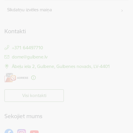
Sīkdatņu izvēles maiņa
Kontakti
+371 64497710
E-pasts:
dome@gulbene.lv
Ābeļu iela 2, Gulbene, Gulbenes novads, LV-4401
Visi kontakti
Sekojiet mums