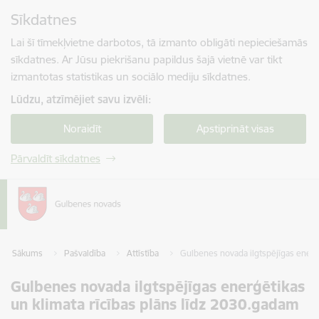
Pāriet uz lapas saturu
Sīkdatnes
Spied
lai meklētu
Enter
Lai šī tīmekļvietne darbotos, tā izmanto obligāti nepieciešamās
sīkdatnes. Ar Jūsu piekrišanu papildus šajā vietnē var tikt
izmantotas statistikas un sociālo mediju sīkdatnes.
Lūdzu, atzīmējiet savu izvēli:
Noraidīt
Apstiprināt visas
Pārvaldīt sīkdatnes
Sākums
Pašvaldība
Attīstība
Gulbenes novada ilgtspējīgas enerģē
Gulbenes novada ilgtspējīgas enerģētikas
un klimata rīcības plāns līdz 2030.gadam