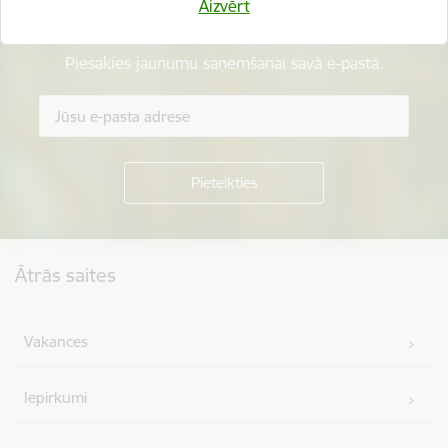
Aizvērt
Esi pirmais, kurš uzzina!
Piesakies jaunumu saņemšanai savā e-pastā.
Kājene
Ātrās saites
Vakances
Iepirkumi