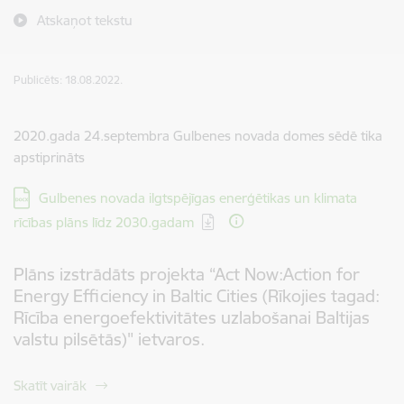
Atskaņot tekstu
Publicēts: 18.08.2022.
2020.gada 24.septembra Gulbenes novada domes sēdē tika
apstiprināts
Lejupielādēt:
Gulbenes novada ilgtspējīgas enerģētikas un klimata
rīcības plāns līdz 2030.gadam
Plāns izstrādāts projekta “Act Now:Action for
Energy Efficiency in Baltic Cities (Rīkojies tagad:
Rīcība energoefektivitātes uzlabošanai Baltijas
valstu pilsētās)" ietvaros.
Skatīt vairāk