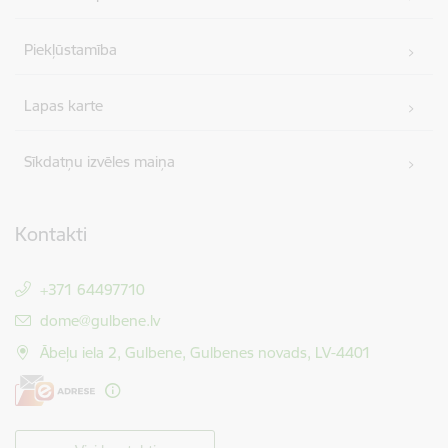
Piekļūstamība
Lapas karte
Sīkdatņu izvēles maiņa
Kontakti
+371 64497710
E-pasts:
dome@gulbene.lv
Ābeļu iela 2, Gulbene, Gulbenes novads, LV-4401