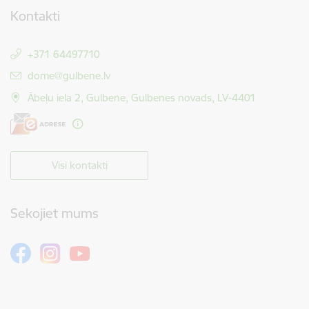
Kontakti
+371 64497710
E-pasts:
dome@gulbene.lv
Ābeļu iela 2, Gulbene, Gulbenes novads, LV-4401
Visi kontakti
Sekojiet mums