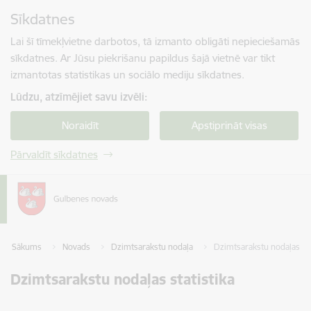
Pāriet uz lapas saturu
Sīkdatnes
Spied
lai meklētu
Enter
Lai šī tīmekļvietne darbotos, tā izmanto obligāti nepieciešamās
sīkdatnes. Ar Jūsu piekrišanu papildus šajā vietnē var tikt
izmantotas statistikas un sociālo mediju sīkdatnes.
Lūdzu, atzīmējiet savu izvēli:
Noraidīt
Apstiprināt visas
Pārvaldīt sīkdatnes
Sākums
Novads
Dzimtsarakstu nodaļa
Dzimtsarakstu nodaļas sta
Dzimtsarakstu nodaļas statistika