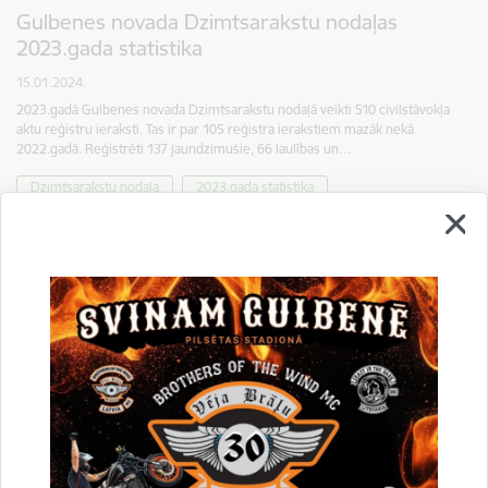
Gulbenes novada Dzimtsarakstu nodaļas
2023.gada statistika
15.01.2024.
2023.gadā Gulbenes novada Dzimtsarakstu nodaļā veikti 510 civilstāvokļa
aktu reģistru ieraksti. Tas ir par 105 reģistra ierakstiem mazāk nekā
2022.gadā. Reģistrēti 137 jaundzimušie, 66 laulības un…
Dzimtsarakstu nodaļa
2023.gada statistika
Gulbenes novada dzimtsarakstu nodaļas
2022.gada statistika
16.01.2023.
2022.gadā Gulbenes novada dzimtsarakstu nodaļā veikti 615 civilstāvokļa
aktu reģistru ieraksti. Tas ir par 20 reģistra ierakstiem vairāk nekā
2021.gadā.Reģistrēti 167 jaundzimušie, 106 laulības un…