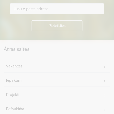
Kājene
Ātrās saites
Vakances
Iepirkumi
Projekti
Pašvaldība