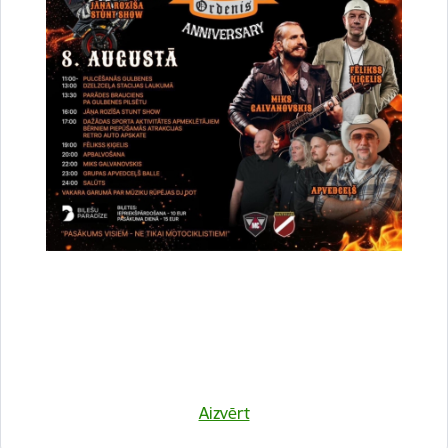
Pašvaldība informē
Dzimtsarakstu nodaļa
Gulbenes novada dzimtsarakstu
nodaļas statistika līdz 2022.gadam
Drukāt lapu
Dalīties
Aizvērt