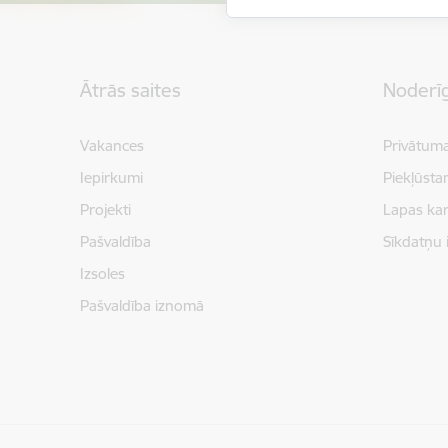
Kājene
Ātrās saites
Noderīg
Vakances
Privātuma
Iepirkumi
Piekļūsta
Projekti
Lapas kar
Pašvaldība
Sīkdatņu 
Izsoles
Pašvaldība iznomā