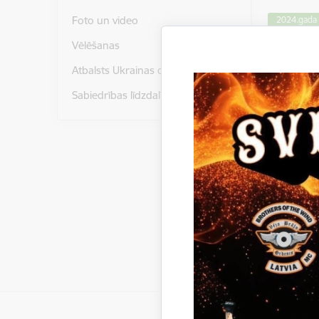
Foto un video
2024.gada s
Vēlēšanas
Atbalsts Ukrainas civiliedzīvotājiem
Sabiedrības līdzdalība