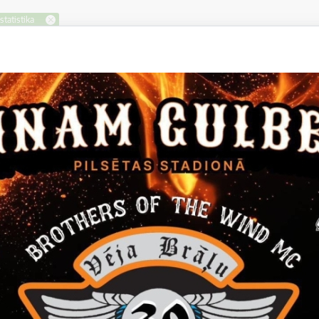
tatistika
Gulbenes novada Dzimts
statistika
15.01.2025.
2024.gadā Gulbenes novada dzi
civilstāvokļa aktu reģistru ieraks
mazāk nekā 2023.gadā.Reģistrēt
288…
Dzimtsarakstu nodaļa
2024.gada