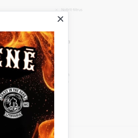
Notīrīt filtrus
arakstu nodaļas 2024.gada
mtsarakstu nodaļā veikti 488
ti. Tas ir par 23 reģistra ierakstiem
i 119 jaundzimušie, 81 laulība un
 statistika