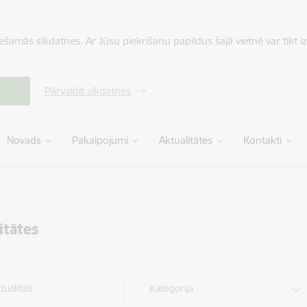
iešamās sīkdatnes. Ar Jūsu piekrišanu papildus šajā vietnē var tikt i
Pārvaldīt sīkdatnes
Novads
Pakalpojumi
Aktualitātes
Kontakti
itātes
ualitāti
Kategorija