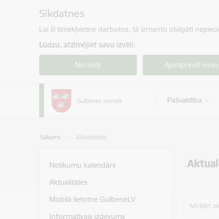
Pāriet uz lapas saturu
Sīkdatnes
Lai šī tīmekļvietne darbotos, tā izmanto obligāti nepiec
Lūdzu, atzīmējiet savu izvēli:
Noraidīt
Apstiprināt visas
Pašvaldība
Sākums
Aktualitātes
Aktual
Notikumu kalendārs
Aktualitātes
Mobilā lietotne GulbeneLV
Meklēt akt
Informatīvais izdevums