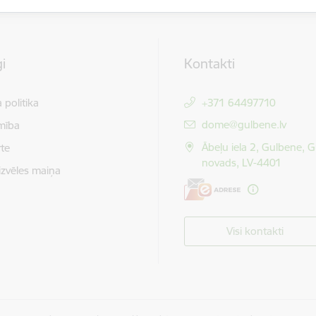
i
Kontakti
 politika
+371 64497710
E-pasts:
dome@gulbene.lv
mība
Ābeļu iela 2, Gulbene, 
te
novads, LV-4401
izvēles maiņa
Visi kontakti