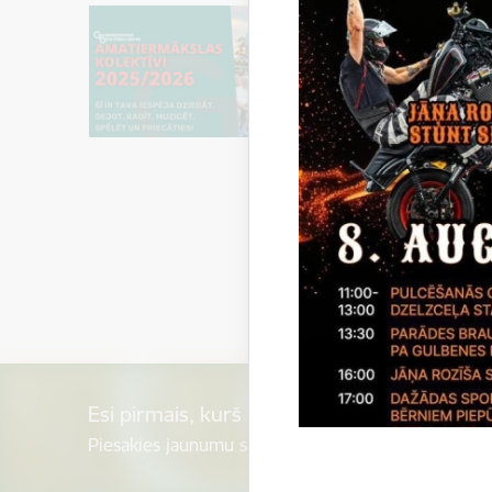
Esi pirmais, kurš uzzina!
Piesakies jaunumu saņemšanai savā e-pastā.