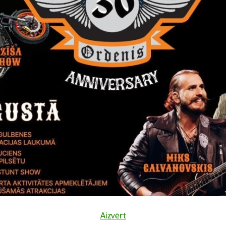
Vai šī informācija bija noderīga?
Sniegt atsauksmi
Aizvērt