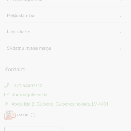
Piekļūstamība
Lapas karte
Sīkdatņu izvēles maiņa
Kontakti
+371 64497710
E-pasts:
dome@gulbene.lv
Ābeļu iela 2, Gulbene, Gulbenes novads, LV-4401