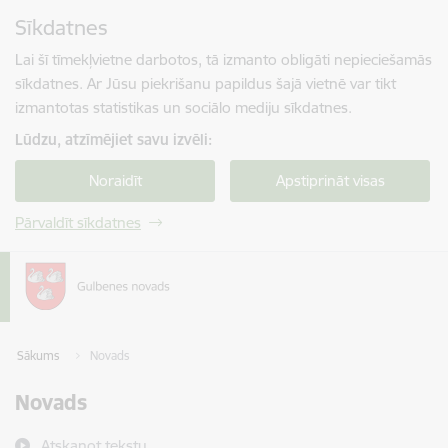
Pāriet uz lapas saturu
Sīkdatnes
Spied
lai meklētu
Enter
Lai šī tīmekļvietne darbotos, tā izmanto obligāti nepieciešamās
sīkdatnes. Ar Jūsu piekrišanu papildus šajā vietnē var tikt
izmantotas statistikas un sociālo mediju sīkdatnes.
Lūdzu, atzīmējiet savu izvēli:
Noraidīt
Apstiprināt visas
Pārvaldīt sīkdatnes
Sākums
Novads
Novads
Atskaņot tekstu