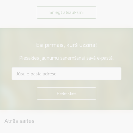
Sniegt atsauksmi
Esi pirmais, kurš uzzina!
Piesakies jaunumu saņemšanai savā e-pastā.
Kājene
Ātrās saites