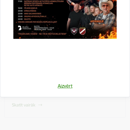
Civilā aizsardzība
Skatīt vairāk
Saimnieciskie jautājumi
Skatīt vairāk
Aizvērt
Uzņēmējdarbība
Skatīt vairāk