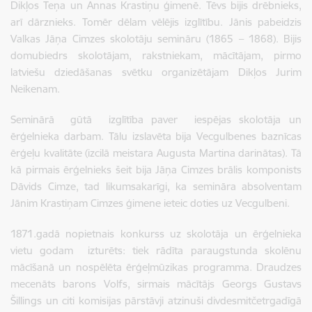
Dikļos Teņa un Annas Krastiņu ģimenē. Tēvs bijis drēbnieks,
arī dārznieks. Tomēr dēlam vēlējis izglītību. Jānis pabeidzis
Valkas Jāņa Cimzes skolotāju semināru (1865 – 1868). Bijis
domubiedrs skolotājam, rakstniekam, mācītājam, pirmo
latviešu dziedāšanas svētku organizētājam Dikļos Jurim
Neikenam.
Seminārā gūtā izglītība paver iespējas skolotāja un
ērģelnieka darbam. Tālu izslavēta bija Vecgulbenes baznīcas
ērģeļu kvalitāte (izcilā meistara Augusta Martina darinātas). Tā
kā pirmais ērģelnieks šeit bija Jāņa Cimzes brālis komponists
Dāvids Cimze, tad likumsakarīgi, ka semināra absolventam
Jānim Krastiņam Cimzes ģimene ieteic doties uz Vecgulbeni.
1871.gadā nopietnais konkurss uz skolotāja un ērģelnieka
vietu godam izturēts: tiek rādīta paraugstunda skolēnu
mācīšanā un nospēlēta ērģeļmūzikas programma. Draudzes
mecenāts barons Volfs, sirmais mācītājs Georgs Gustavs
Šillings un citi komisijas pārstāvji atzinuši divdesmitčetrgadīgā