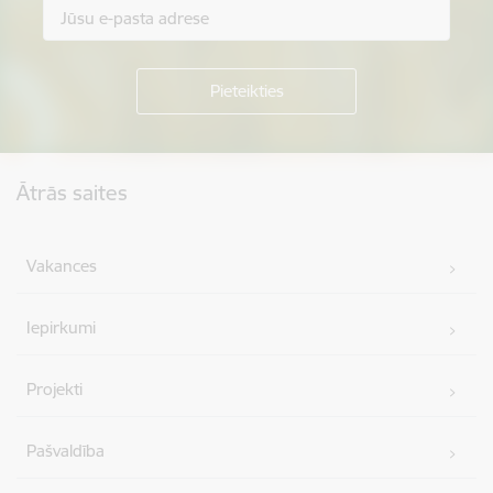
Kājene
Ātrās saites
Vakances
Iepirkumi
Projekti
Pašvaldība