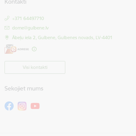
Kontakti
+371 64497710
E-pasts:
dome@gulbene.lv
Ābeļu iela 2, Gulbene, Gulbenes novads, LV-4401
Visi kontakti
Sekojiet mums