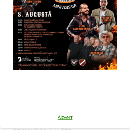
Krastiņa vadībā un nesuši tālāk viņa gara gaismu... Kurš var
izmērīt, cik ir aizdedzinātu siržu, klausoties viņa ērģeļspēlē.
Patiess prieks, ka arī jaunie Gulbenes mūzikas skolas
audzēkņi apgūst ērģeļspēles pamatus un tradicionāli ik vasaru
iepriecina savus klausītājus.
Pateicībā Jānim Krastiņam, Daira Karole.
Avoti:
K.Martinsons ‘’Draudzes skola’’ (Gulbene.1933.)
O.Zanders ‘’Dziesmu apšalkts mūžs’’ (Karogs, Nr.8 ,
01.08.1973)
O.Zanders ‘’Doma balāde 1873.gadā’’ (Dzirkstele , Nr.77,
30.06.1973)
http://www.music.lv/lek/kaltene_vesture.htm
Aizvērt
I.Zeibārte ‘’Vecgulbenes skolas dokumentu liecībās’’
(Dzirkstele, Nr.82 , 12.07.1988)