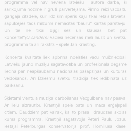
programmā vēl nav neviena latviešu autora darba, šī
sarīkojuma nozīme ir grūti pārvērtējama. Pirmo reizi vācbaltu
garīgajā citadelē, kur līdz šim spēris kāju tikai retais latvietis,
sapulcējies tāds milzums nemācītās ‘’bauru’’ kārtas pārstāvju.
Un tie ne tikai bijīgi sēž un klausās, bet pat
koncertē!‘’
(O.Zanders)
Vācieši necenšas mēli lauzīt un svētku
programmā tā arī rakstīts – spēlē Jan Krasting.
Koncerta kvalitāte liek apbrīnā noelsties vācu muižniecībai.
Latviešu jauno mūziķu sagatavotība un profesionālā degsme
liecina par neapšaubāmu nacionālās pašapziņas un kultūras
veidošanos. Arī Dziesmu svētku tradīcija tiek iedibināta uz
palikšanu.
Šķietami vientuļā mūziķa darbošanās Vecgulbenē nav pasīva.
Ar lielu aizrautību Krastiņš spēlē pats un māca ērģeļspēli
citiem. Daudziem pat vairāk, kā to prasa draudzes skolas
kursa programma. Krastiņš sagatavojis Pēteri Paulu Jozuu
iestājai Pēterburgas konservatorijā prof. Homiliusa klasē.