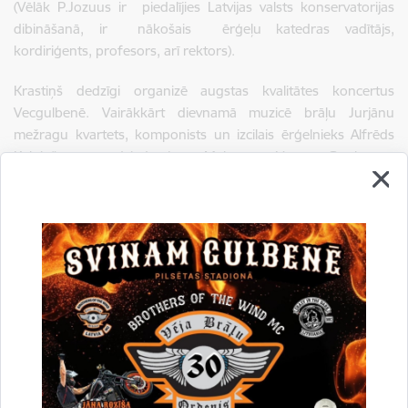
(Vēlāk P.Jozuus ir piedalījies Latvijas valsts konservatorijas
dibināšanā, ir nākošais ērģeļu katedras vadītājs,
kordiriģents, profesors, arī rektors).
Krastiņš dedzīgi organizē augstas kvalitātes koncertus
Vecgulbenē. Vairākkārt dievnamā muzicē brāļu Jurjānu
mežragu kvartets, komponists un izcilais ērģelnieks Alfrēds
Kalniņš, operdziedātāja Malvīne Vīgnere-Grīnberga.
Komponists Emilis Melngailis velta ērģelniekam Jānim
Krastiņam dziesmu un publicē to savā nošu krājumā.
Jāņa Krastiņa ērģeļspēles meistarība nepaliek nepamanīta tālu
aiz mūsu zemes robežām. Reiz viņš saņem ielūgumu doties
uz Pēterburgu muzicēt par godu Vācijas ķeizara Vilhelma II
vizītei. Ka uzdevums veikts godam, liecina vēlāk piešķirtā
Atzinības medaļa.
Vairāk kā spoža medaļa ir piemiņa. Kas var saskaitīt, cik šīs
puses jauniešu gadu desmitu garumā ir guvuši izglītību Jāņa