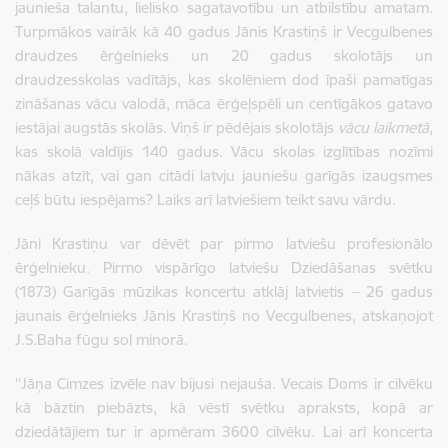
jaunieša talantu, lielisko sagatavotību un atbilstību amatam.
Turpmākos vairāk kā 40 gadus Jānis Krastiņš ir Vecgulbenes
draudzes ērģelnieks un 20 gadus skolotājs un
draudzesskolas vadītājs, kas skolēniem dod īpaši pamatīgas
zināšanas vācu valodā, māca ērģeļspēli un centīgākos gatavo
iestājai augstās skolās. Viņš ir pēdējais skolotājs
vācu laikmetā
,
kas skolā valdījis 140 gadus. Vācu skolas izglītības nozīmi
nākas atzīt, vai gan citādi latvju jauniešu garīgās izaugsmes
ceļš būtu iespējams? Laiks arī latviešiem teikt savu vārdu.
Jāni Krastiņu var dēvēt par pirmo latviešu profesionālo
ērģelnieku. Pirmo vispārīgo latviešu Dziedāšanas svētku
(1873) Garīgās mūzikas koncertu atklāj latvietis – 26 gadus
jaunais ērģelnieks Jānis Krastiņš no Vecgulbenes, atskaņojot
J.S.Baha fūgu sol minorā.
‘’Jāņa Cimzes izvēle nav bijusi nejauša. Vecais Doms ir cilvēku
kā bāztin piebāzts, kā vēstī svētku apraksts, kopā ar
dziedātājiem tur ir apmēram 3600 cilvēku. Lai arī koncerta