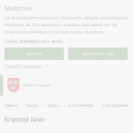
Pāriet uz lapas saturu
Sīkdatnes
Spied
lai meklētu
Enter
Lai šī tīmekļvietne darbotos, tā izmanto obligāti nepieciešamās
sīkdatnes. Ar Jūsu piekrišanu papildus šajā vietnē var tikt
izmantotas statistikas un sociālo mediju sīkdatnes.
Lūdzu, atzīmējiet savu izvēli:
Noraidīt
Apstiprināt visas
Pārvaldīt sīkdatnes
Sākums
Novads
Kultūra
Goda bibliotēka
Goda bibliotēkas n
Krastiņš Jānis