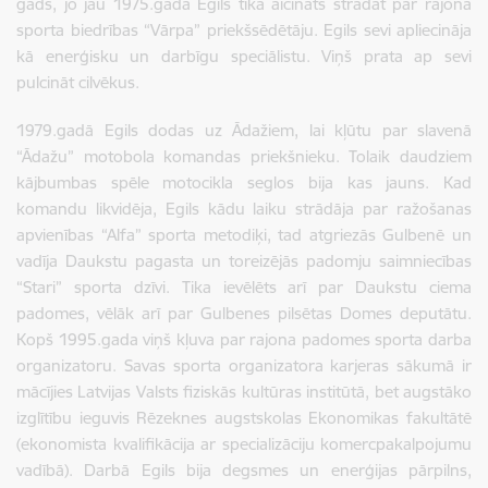
gads, jo jau 1975.gadā Egils tika aicināts strādāt par rajona
sporta biedrības “Vārpa” priekšsēdētāju. Egils sevi apliecināja
kā enerģisku un darbīgu speciālistu. Viņš prata ap sevi
pulcināt cilvēkus.
1979.gadā Egils dodas uz Ādažiem, lai kļūtu par slavenā
“Ādažu” motobola komandas priekšnieku. Tolaik daudziem
kājbumbas spēle motocikla seglos bija kas jauns. Kad
komandu likvidēja, Egils kādu laiku strādāja par ražošanas
apvienības “Alfa” sporta metodiķi, tad atgriezās Gulbenē un
vadīja Daukstu pagasta un toreizējās padomju saimniecības
“Stari” sporta dzīvi. Tika ievēlēts arī par Daukstu ciema
padomes, vēlāk arī par Gulbenes pilsētas Domes deputātu.
Kopš 1995.gada viņš kļuva par rajona padomes sporta darba
organizatoru. Savas sporta organizatora karjeras sākumā ir
mācījies Latvijas Valsts fiziskās kultūras institūtā, bet augstāko
izglītību ieguvis Rēzeknes augstskolas Ekonomikas fakultātē
(ekonomista kvalifikācija ar specializāciju komercpakalpojumu
vadībā). Darbā Egils bija degsmes un enerģijas pārpilns,