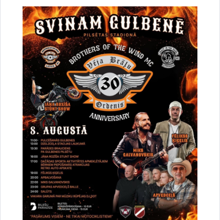
(1999., 2001. un 2003. gadā) izcīnīja Latvijas meistarsacīkšu
bronzas medaļas, bet 2005.gadā ierindojās otrajā vietā
Baltijas Basketbola līgas otrajā divīzijā.” Ar Egila viedokli sporta
jautājumos sāka rēķināties visā Latvijā. Egils Čakars prata
komandai atrast atbalstītājus un radīt apstākļus, kuros “Buku”
fenomens varēja uzplaukt visā savā krāšņumā. Buku
basketbolisti viņu uztvēra gandrīz kā tēvu, jo viņš visdedzīgāk
priecājās par katru uzvaru un vissāpīgāk pārdzīvoja katru
zaudējumu. “Ar labām sekmēm “Bumerangs/ASK” vairākkārt
pārstāvēja Latviju pasaules militārpersonu meistarsacīkstēs,
kur 2005.gadā izcīnīja bronzas medaļas, bet 2005. un
2006.gadā triumfēja NATO sporta spēļu basketbola turnīrā.
Visos šajos turnīros un spēlēs komandu balstīja, stimulēja un
arī kā līdzjutējs par tās veiksmēm un neveiksmēm pārdzīvoja
Gulbenes un sporta patriots Egils Čakars...”
Gulbenes patriots, basketbola krusttēvs, sportistu aizbildnis,
cilvēks ar apbrīnojamu enerģiju un diplomāta spējām – tāds
viņš palicis sportistu un sporta draugu atmiņā, un par to, ka