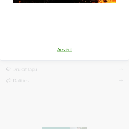
viņa ieguldījums ir novērtēts un nav aizmirsts, liecina
ikgadējais basketbola turnīrs „Egila Čakara piemiņas kauss”.
Avoti:
Apinīte A., Zuša D. "Buki" - labākie. Gulbene, "Dzirkstele",
2001
Aizvērt
Drukāt lapu
Dalīties