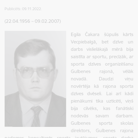
Publicēts: 09.11.2022.
(22.04.1956 – 09.02.2007)
Egila Čakara šūpulis kārts
Vecpiebalgā, bet dzīve un
darbs vislielākajā mērā bija
saistīta ar sportu, precīzāk, ar
sporta dzīves organizēšanu
Gulbenes rajonā, vēlāk
novadā. Daudzi viņu
novērtēja kā rajona sporta
dzīves dvēseli. Lai arī kādi
pienākumi tika uzticēti, viņš
bija cilvēks, kas fanātiski
nodevās savam darbam.
Gulbenes sporta skolas
direktors, Gulbenes rajona
padomes konsultants sporta jautājumos, sporta darba