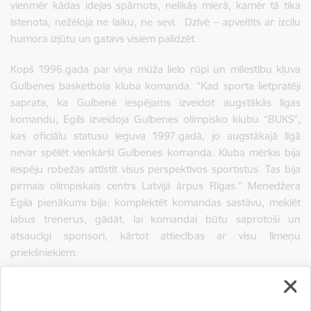
vienmēr kādas idejas spārnots, nelikās mierā, kamēr tā tika
īstenota, nežēloja ne laiku, ne sevi. Dzīvē – apveltīts ar izcilu
humora izjūtu un gatavs visiem palīdzēt.
Kopš 1996.gada par viņa mūža lielo rūpi un mīlestību kļuva
Gulbenes basketbola kluba komanda. “Kad sporta lietpratēji
saprata, ka Gulbenē iespējams izveidot augstākās līgas
komandu, Egils izveidoja Gulbenes olimpisko klubu “BUKS”,
kas oficiālu statusu ieguva 1997.gadā, jo augstākajā līgā
nevar spēlēt vienkārši Gulbenes komanda. Kluba mērķis bija
iespēju robežās attīstīt visus perspektīvos sportistus. Tas bija
pirmais olimpiskais centrs Latvijā ārpus Rīgas.” Menedžera
Egila pienākumi bija: komplektēt komandas sastāvu, meklēt
labus trenerus, gādāt, lai komandai būtu saprotoši un
atsaucīgi sponsori, kārtot attiecības ar visu līmeņu
priekšniekiem.
“Gulbenes basketbola klubs “Bumerangs/ASK” (sākumā ar
nosaukumu “Buki”) savas pastāvēšanas vēsturē trīs reizes