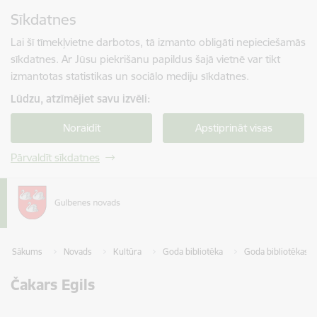
Pāriet uz lapas saturu
Sīkdatnes
Spied
lai meklētu
Enter
Lai šī tīmekļvietne darbotos, tā izmanto obligāti nepieciešamās
sīkdatnes. Ar Jūsu piekrišanu papildus šajā vietnē var tikt
izmantotas statistikas un sociālo mediju sīkdatnes.
Lūdzu, atzīmējiet savu izvēli:
Noraidīt
Apstiprināt visas
Pārvaldīt sīkdatnes
Sākums
Novads
Kultūra
Goda bibliotēka
Goda bibliotēkas n
Čakars Egils