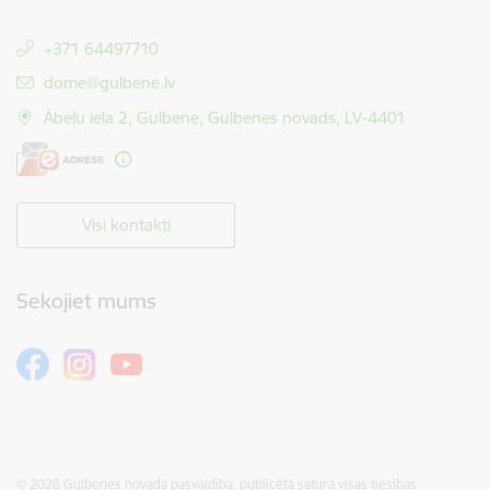
+371 64497710
E-pasts:
dome@gulbene.lv
Ābeļu iela 2, Gulbene, Gulbenes novads, LV-4401
Visi kontakti
Sekojiet mums
© 2026 Gulbenes novada pašvaldība, publicētā satura visas tiesības