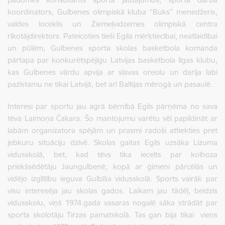
koordinators, Gulbenes olimpiskā kluba “Buks” menedžeris,
valdes loceklis un Ziemeļvidzemes olimpiskā centra
rīkotājdirektors. Pateicoties tieši Egila mērķtiecībai, neatlaidībai
un pūlēm, Gulbenes sporta skolas basketbola komanda
pārtapa par konkurētspējīgu Latvijas basketbola līgas klubu,
kas Gulbenes vārdu apvija ar slavas oreolu un darīja labi
pazīstamu ne tikai Latvijā, bet arī Baltijas mērogā un pasaulē.
Interesi par sportu jau agrā bērnībā Egils pārņēma no sava
tēva Laimoņa Čakara. Šo mantojumu varētu vēl papildināt ar
labām organizatora spējām un prasmi radoši attiekties pret
jebkuru situāciju dzīvē. Skolas gaitas Egils uzsāka Lizuma
vidusskolā, bet, kad tēvs tika iecelts par kolhoza
priekšsēdētāju Jaungulbenē, kopā ar ģimeni pārcēlās un
vidējo izglītību ieguva Gulbīša vidusskolā. Sports vairāk par
visu interesēja jau skolas gados. Laikam jau tādēļ, beidzis
vidusskolu, viņš 1974.gada vasaras nogalē sāka strādāt par
sporta skolotāju Tirzas pamatskolā. Tas gan bija tikai viens