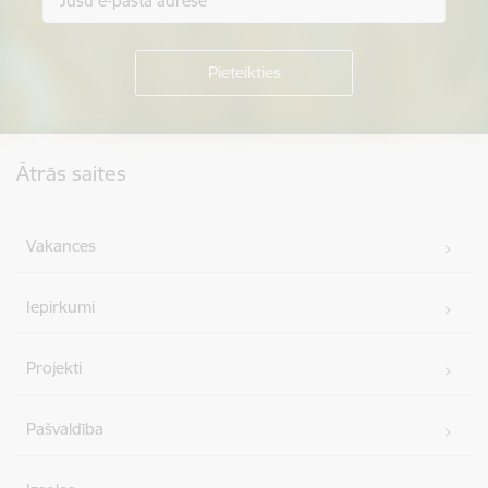
Kājene
Ātrās saites
Vakances
Iepirkumi
Projekti
Pašvaldība