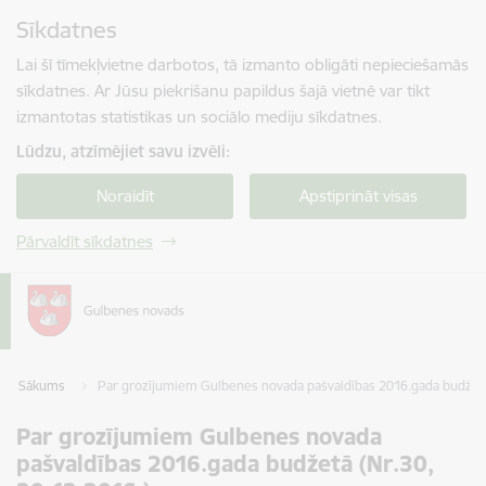
Pāriet uz lapas saturu
Sīkdatnes
Spied
lai meklētu
Enter
Lai šī tīmekļvietne darbotos, tā izmanto obligāti nepieciešamās
sīkdatnes. Ar Jūsu piekrišanu papildus šajā vietnē var tikt
izmantotas statistikas un sociālo mediju sīkdatnes.
Lūdzu, atzīmējiet savu izvēli:
Noraidīt
Apstiprināt visas
Pārvaldīt sīkdatnes
Sākums
Par grozījumiem Gulbenes novada pašvaldības 2016.gada budžetā 
Par grozījumiem Gulbenes novada
pašvaldības 2016.gada budžetā (Nr.30,