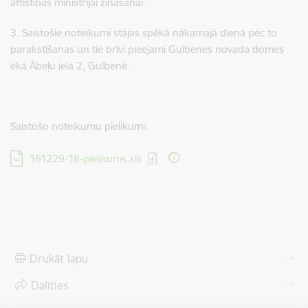
attīstības ministrijai zināšanai.
3. Saistošie noteikumi stājas spēkā nākamajā dienā pēc to
parakstīšanas un tie brīvi pieejami Gulbenes novada domes
ēkā Ābeļu ielā 2, Gulbenē.
Saistošo noteikumu pielikumi:
Lejupielādēt:
161229-18-pielikums.xls
Drukāt lapu
Dalīties