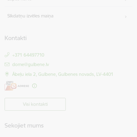
Sīkdatņu izvēles maiņa
Kontakti
+371 64497710
E-pasts:
dome@gulbene.lv
Ābeļu iela 2, Gulbene, Gulbenes novads, LV-4401
Visi kontakti
Sekojiet mums