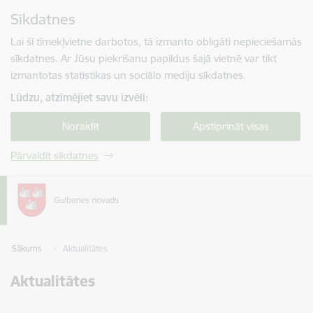
Pāriet uz lapas saturu
Sīkdatnes
Spied
lai meklētu
Enter
Lai šī tīmekļvietne darbotos, tā izmanto obligāti nepieciešamās
sīkdatnes. Ar Jūsu piekrišanu papildus šajā vietnē var tikt
izmantotas statistikas un sociālo mediju sīkdatnes.
Lūdzu, atzīmējiet savu izvēli:
Noraidīt
Apstiprināt visas
Pārvaldīt sīkdatnes
Sākums
Aktualitātes
Aktualitātes