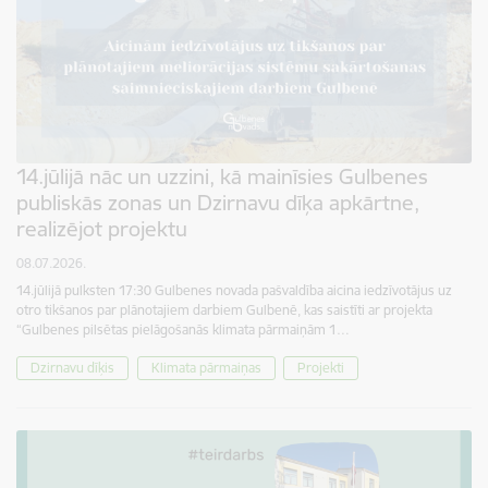
14.jūlijā nāc un uzzini, kā mainīsies Gulbenes
publiskās zonas un Dzirnavu dīķa apkārtne,
realizējot projektu
08.07.2026.
14.jūlijā pulksten 17:30 Gulbenes novada pašvaldība aicina iedzīvotājus uz
otro tikšanos par plānotajiem darbiem Gulbenē, kas saistīti ar projekta
“Gulbenes pilsētas pielāgošanās klimata pārmaiņām 1…
Dzirnavu dīķis
Klimata pārmaiņas
Projekti