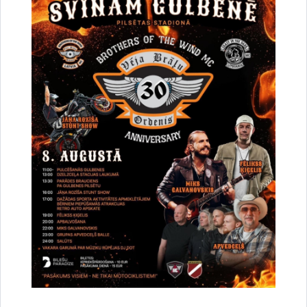
Stāķu pamatskola un Gulbenes 2. PII “Rūķītis”
ieņem godalgotas vietas kampaņā “Tīrai Latvijai”
07.05.2026.
Kampaņā “Tīrai Latvijai” bērni savākuši 44,8 tonnas bateriju un 7,5 tonnas
mazās elektrotehnikas. Ir noskaidroti arī 2025./2026. mācību gada
kampaņas rezultāti. Gruža kausa “Bateriju līgā” trešo…
Izglītības ziņas
Sabiedrība