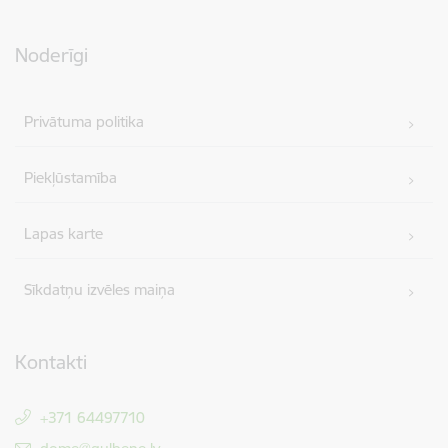
Noderīgi
Privātuma politika
Piekļūstamība
Lapas karte
Sīkdatņu izvēles maiņa
Kontakti
+371 64497710
E-pasts: