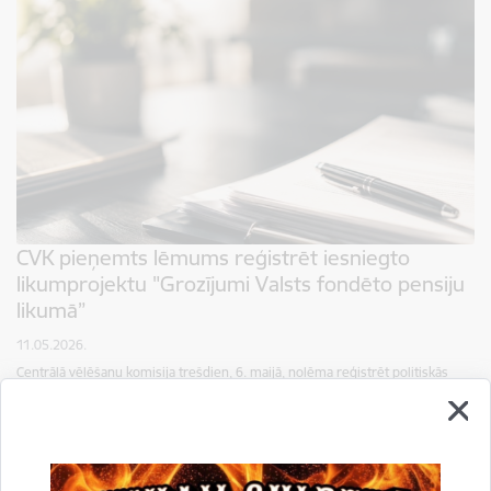
CVK pieņemts lēmums reģistrēt iesniegto
likumprojektu "Grozījumi Valsts fondēto pensiju
likumā”
11.05.2026.
Centrālā vēlēšanu komisija trešdien, 6. maijā, nolēma reģistrēt politiskās
partijas "Latvija pirmajā vietā" iesniegto likumprojektu "Grozījumi Valsts
fondēto pensiju likumā ". Parakstu vākšana tika…
Sabiedrība
Centrālā vēlēšanu komisija