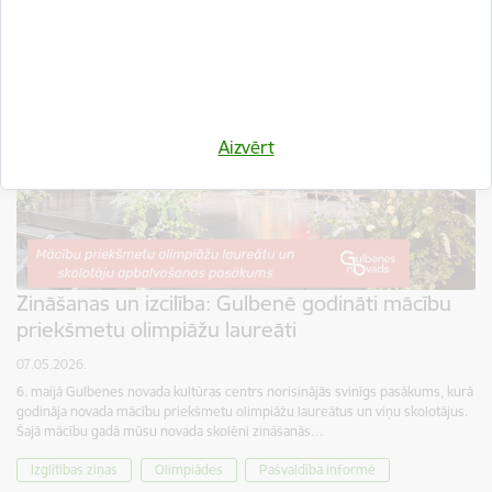
Aizvērt
Zināšanas un izcilība: Gulbenē godināti mācību
priekšmetu olimpiāžu laureāti
07.05.2026.
6. maijā Gulbenes novada kultūras centrs norisinājās svinīgs pasākums, kurā
godināja novada mācību priekšmetu olimpiāžu laureātus un viņu skolotājus.
Šajā mācību gadā mūsu novada skolēni zināšanās…
Izglītības ziņas
Olimpiādes
Pašvaldība informē