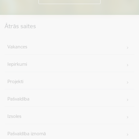
Kājene
Ātrās saites
Vakances
Iepirkumi
Projekti
Pašvaldība
Izsoles
Pašvaldība iznomā