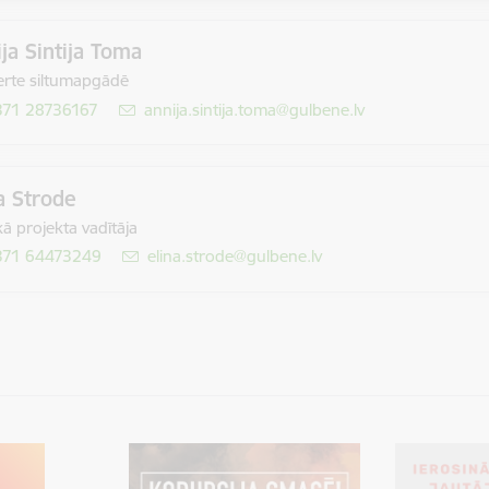
ja Sintija Toma
rte siltumapgādē
371 28736167
E-pasts:
annija.sintija.toma@gulbene.lv
a Strode
ā projekta vadītāja
371 64473249
E-pasts:
elina.strode@gulbene.lv