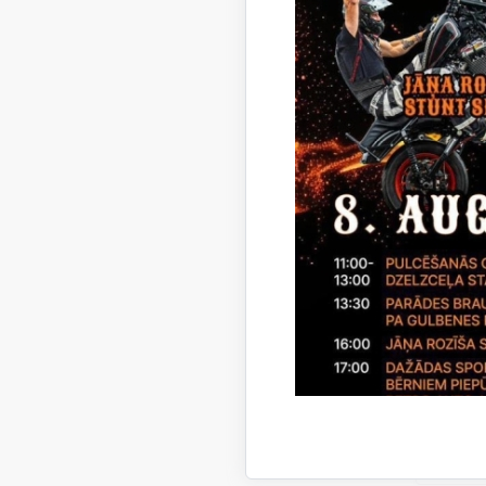
+
Evit
Vecāk
+
Teik
Vecāk
+
Helv
Terito
+