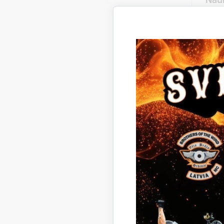
Būvin
+
Gint
Būvin
+3
Emīl
Vecāk
+
Ligi
Vecāk