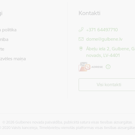
i
Kontakti
 politika
+371 64497710
E-pasts:
dome@gulbene.lv
mība
Ābeļu iela 2, Gulbene, 
te
novads, LV-4401
izvēles maiņa
Visi kontakti
© 2026 Gulbenes novada pašvaldība, publicētā satura visas tiesības aizsargātas.
 2020 Valsts kanceleja, Tīmekļvietņu vienotās platformas visas tiesības aizsargāta