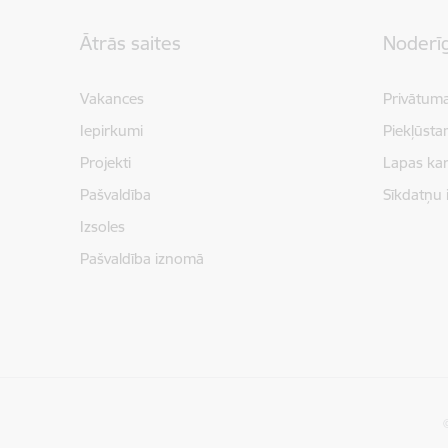
Kājene
Ātrās saites
Noderīg
Vakances
Privātuma
Iepirkumi
Piekļūsta
Projekti
Lapas kar
Pašvaldība
Sīkdatņu 
Izsoles
Pašvaldība iznomā
©