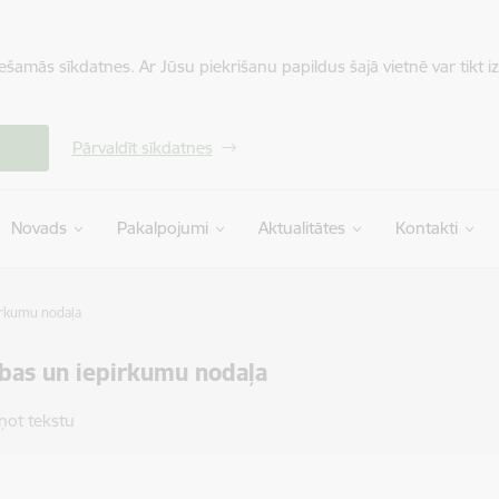
iešamās sīkdatnes. Ar Jūsu piekrišanu papildus šajā vietnē var tikt i
Pārvaldīt sīkdatnes
Novads
Pakalpojumi
Aktualitātes
Kontakti
pirkumu nodaļa
ības un iepirkumu nodaļa
ņot tekstu