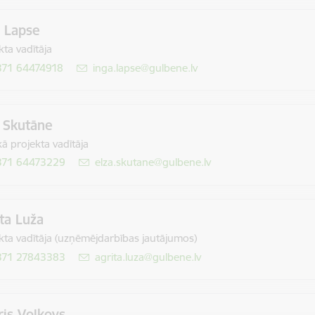
a Lapse
kta vadītāja
371 64474918
E-pasts:
inga.lapse@gulbene.lv
 Skutāne
ā projekta vadītāja
371 64473229
E-pasts:
elza.skutane@gulbene.lv
ta Luža
kta vadītāja (uzņēmējdarbības jautājumos)
371 27843383
E-pasts:
agrita.luza@gulbene.lv
is Volkovs