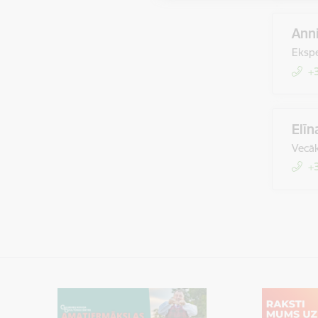
Anni
Ekspe
+
Elīn
Vecāk
+