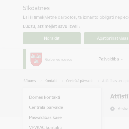
Pāriet uz lapas saturu
Sīkdatnes
Lai šī tīmekļvietne darbotos, tā izmanto obligāti nepiec
Lūdzu, atzīmējiet savu izvēli:
Noraidīt
Apstiprināt visas
Pašvaldība
Sākums
Kontakti
Centrālā pārvalde
Attīstības un ie
Attīst
Domes kontakti
Centrālā pārvalde
Atska
Pašvaldības kase
VPVKAC kontakti