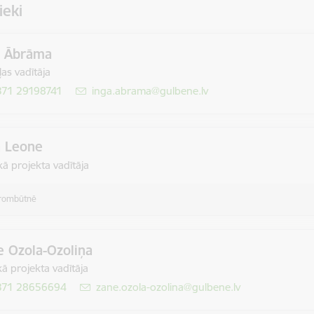
ieki
a Ābrāma
as vadītāja
371 29198741
E-pasts:
inga.abrama@gulbene.lv
a Leone
ā projekta vadītāja
rombūtnē
e Ozola-Ozoliņa
ā projekta vadītāja
371 28656694
E-pasts:
zane.ozola-ozolina@gulbene.lv