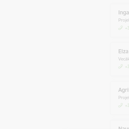
Ing
Proje
+
Elza
Vecāk
+
Agri
Proje
+
Naur