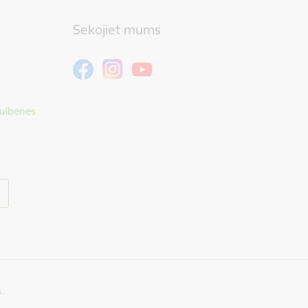
Sekojiet mums
Gulbenes
s.