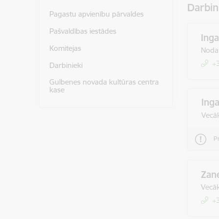
Darbin
Pagastu apvienību pārvaldes
Pašvaldības iestādes
Ing
Komitejas
Nodaļ
+
Darbinieki
Gulbenes novada kultūras centra
kase
Ing
Vecāk
P
Zan
Vecāk
+