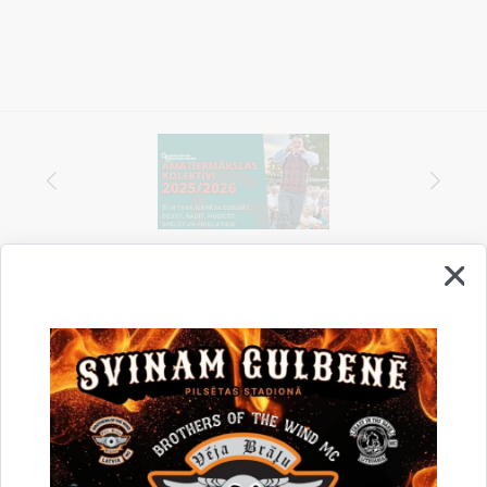
Vai šī informācija bija noderīga?
Sniegt atsauksmi