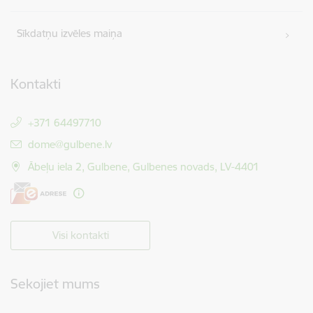
Sīkdatņu izvēles maiņa
Kontakti
+371 64497710
E-pasts:
dome@gulbene.lv
Ābeļu iela 2, Gulbene, Gulbenes novads, LV-4401
Visi kontakti
Sekojiet mums