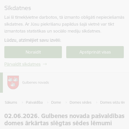
Pāriet uz lapas saturu
Sīkdatnes
Spied
lai meklētu
Enter
Lai šī tīmekļvietne darbotos, tā izmanto obligāti nepieciešamās
sīkdatnes. Ar Jūsu piekrišanu papildus šajā vietnē var tikt
izmantotas statistikas un sociālo mediju sīkdatnes.
Lūdzu, atzīmējiet savu izvēli:
Noraidīt
Apstiprināt visas
Pārvaldīt sīkdatnes
Sākums
Pašvaldība
Dome
Domes sēdes
Domes sēžu lēmumi
02.06.2026. Gulbenes novada pašvaldības
domes ārkārtas slēgtas sēdes lēmumi