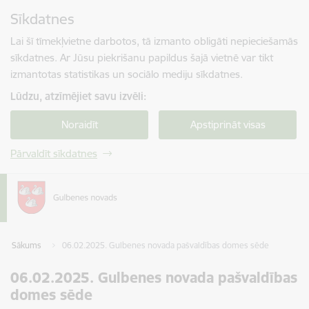
Pāriet uz lapas saturu
Sīkdatnes
Spied
lai meklētu
Enter
Lai šī tīmekļvietne darbotos, tā izmanto obligāti nepieciešamās
sīkdatnes. Ar Jūsu piekrišanu papildus šajā vietnē var tikt
izmantotas statistikas un sociālo mediju sīkdatnes.
Lūdzu, atzīmējiet savu izvēli:
Noraidīt
Apstiprināt visas
Pārvaldīt sīkdatnes
Sākums
06.02.2025. Gulbenes novada pašvaldības domes sēde
06.02.2025. Gulbenes novada pašvaldības
domes sēde