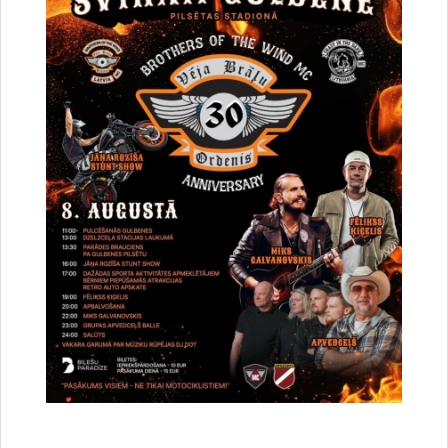
Vai šī informācija bija noderīga?
Sniegt atsauksmi
Esi pirmais, kurš uzzina!
Piesakies jaunumu saņemšanai savā e-pastā.