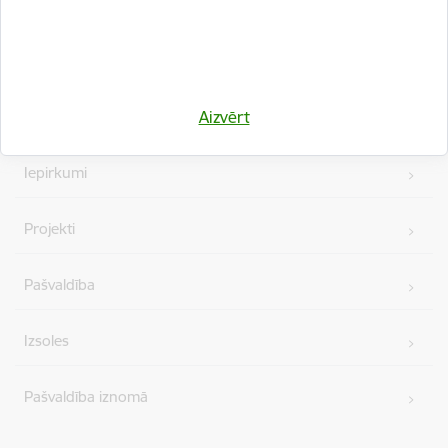
Kājene
Ātrās saites
Aizvērt
Vakances
Iepirkumi
Projekti
Pašvaldība
Izsoles
Pašvaldība iznomā