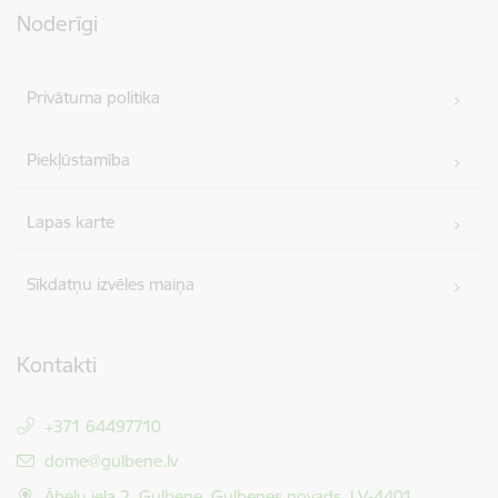
Noderīgi
Privātuma politika
Piekļūstamība
Lapas karte
Sīkdatņu izvēles maiņa
Kontakti
+371 64497710
E-pasts:
dome@gulbene.lv
Ābeļu iela 2, Gulbene, Gulbenes novads, LV-4401