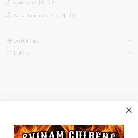
Lejupielādēt:
6.pielikums
Lejupielādēt:
Paskaidrojuma raksts
Drukāt lapu
Dalīties