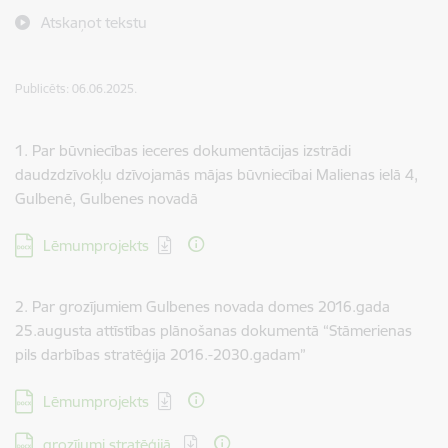
Atskaņot tekstu
Publicēts: 06.06.2025.
1. Par būvniecības ieceres dokumentācijas izstrādi
daudzdzīvokļu dzīvojamās mājas būvniecībai Malienas ielā 4,
Gulbenē, Gulbenes novadā
Lejupielādēt:
Lēmumprojekts
2. Par grozījumiem Gulbenes novada domes 2016.gada
25.augusta attīstības plānošanas dokumentā “Stāmerienas
pils darbības stratēģija 2016.-2030.gadam”
Lejupielādēt:
Lēmumprojekts
Lejupielādēt:
grozījumi stratēģijā