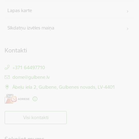
Lapas karte
Sīkdatņu izvēles maiņa
Kontakti
+371 64497710
E-pasts:
dome@gulbene.lv
Ābeļu iela 2, Gulbene, Gulbenes novads, LV-4401
Visi kontakti