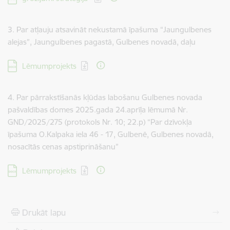
3. Par atļauju atsavināt nekustamā īpašuma “Jaungulbenes
alejas”, Jaungulbenes pagastā, Gulbenes novadā, daļu
Lejupielādēt:
Lēmumprojekts
4. Par pārrakstīšanās kļūdas labošanu Gulbenes novada
pašvaldības domes 2025.gada 24.aprīļa lēmumā Nr.
GND/2025/275 (protokols Nr. 10; 22.p) “Par dzīvokļa
īpašuma O.Kalpaka iela 46 - 17, Gulbenē, Gulbenes novadā,
nosacītās cenas apstiprināšanu”
Lejupielādēt:
Lēmumprojekts
Drukāt lapu