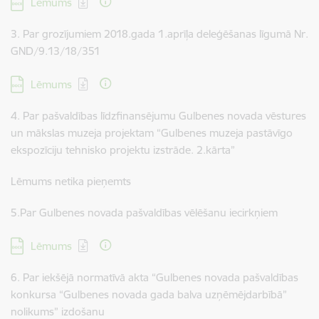
Lejupielādēt:
Lēmums
3. Par grozījumiem 2018.gada 1.aprīļa deleģēšanas līgumā Nr.
GND/9.13/18/351
Lejupielādēt:
Lēmums
4. Par pašvaldības līdzfinansējumu Gulbenes novada vēstures
un mākslas muzeja projektam “Gulbenes muzeja pastāvīgo
ekspozīciju tehnisko projektu izstrāde. 2.kārta”
Lēmums netika pieņemts
5.Par Gulbenes novada pašvaldības vēlēšanu iecirkņiem
Lejupielādēt:
Lēmums
6. Par iekšējā normatīvā akta “Gulbenes novada pašvaldības
konkursa “Gulbenes novada gada balva uzņēmējdarbībā”
nolikums” izdošanu