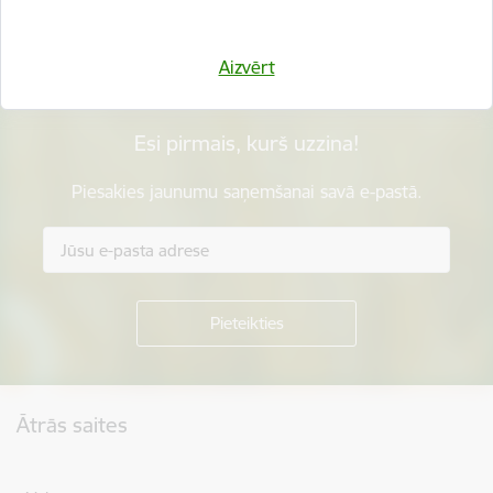
Sniegt atsauksmi
Aizvērt
Esi pirmais, kurš uzzina!
Piesakies jaunumu saņemšanai savā e-pastā.
Kājene
Ātrās saites