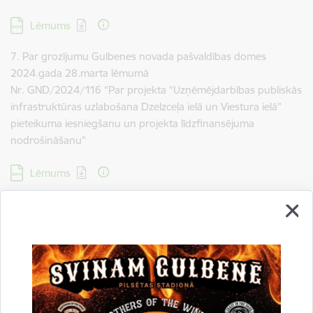
Lejupielādēt:
Lēmums
7. Par grozījumu Gulbenes novada pašvaldības domes
2024.gada 28.marta lēmumā
Nr. GND/2024/116 “Par projekta “Uzņēmējdarbības publiskās
infrastruktūras uzlabošana Dzelzceļa ielā un Viestura ielā”
pieteikuma iesniegšanu un projekta līdzfinansējuma
nodrošināšanu”
Lejupielādēt:
Lēmums
8.Par Gulbenes novada pašvaldības īpašumā esošās
kustamās mantas – kokmateriālu 495,098 m3 apjomā, pircēja
apstiprināšanu
Lejupielādēt:
Lēmums