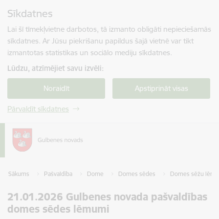
Pāriet uz lapas saturu
Sīkdatnes
Spied
lai meklētu
Enter
Lai šī tīmekļvietne darbotos, tā izmanto obligāti nepieciešamās
sīkdatnes. Ar Jūsu piekrišanu papildus šajā vietnē var tikt
izmantotas statistikas un sociālo mediju sīkdatnes.
Lūdzu, atzīmējiet savu izvēli:
Noraidīt
Apstiprināt visas
Pārvaldīt sīkdatnes
Sākums
Pašvaldība
Dome
Domes sēdes
Domes sēžu lēmum
21.01.2026 Gulbenes novada pašvaldības
domes sēdes lēmumi