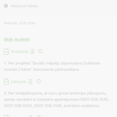
Atskaņot tekstu
Publicēts: 22.01.2026.
Sēde ieraksts
Lejupielādēt:
Protokols
1. Par projekta “Sociālo mājokļu atjaunošana Gulbenes
novadā 2.kārta” īstenošanas pārtraukšanu
Lejupielādēt:
Lēmums
2. Par lokālplānojuma, ar kuru groza teritorijas plānojumu,
zemes vienībām ar kadastra apzīmējumiem 5001 006 0145,
5001 006 0243, 5001 006 0146, izstrādes uzsākšanu