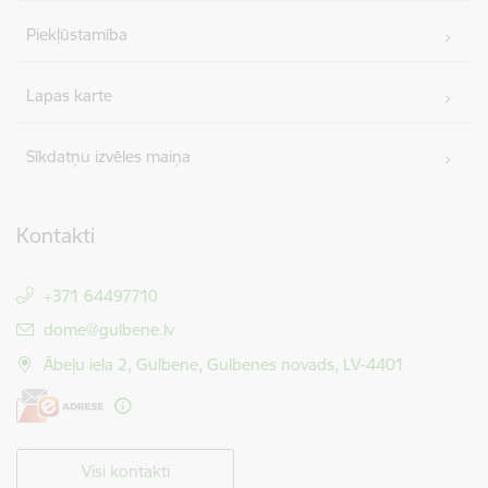
Piekļūstamība
Lapas karte
Sīkdatņu izvēles maiņa
Kontakti
+371 64497710
E-pasts:
dome@gulbene.lv
Ābeļu iela 2, Gulbene, Gulbenes novads, LV-4401
Visi kontakti