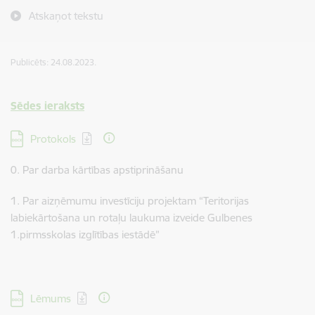
Atskaņot tekstu
Publicēts: 24.08.2023.
Sēdes ieraksts
Lejupielādēt:
Protokols
0. Par darba kārtības apstiprināšanu
1. Par aizņēmumu investīciju projektam “Teritorijas
labiekārtošana un rotaļu laukuma izveide Gulbenes
1.pirmsskolas izglītības iestādē”
Lejupielādēt:
Lēmums