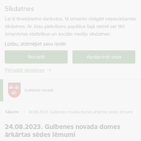
Pāriet uz lapas saturu
Sīkdatnes
Spied
lai meklētu
Enter
Lai šī tīmekļvietne darbotos, tā izmanto obligāti nepieciešamās
sīkdatnes. Ar Jūsu piekrišanu papildus šajā vietnē var tikt
izmantotas statistikas un sociālo mediju sīkdatnes.
Lūdzu, atzīmējiet savu izvēli:
Noraidīt
Apstiprināt visas
Pārvaldīt sīkdatnes
Sākums
24.08.2023. Gulbenes novada domes ārkārtas sēdes lēmumi
24.08.2023. Gulbenes novada domes
ārkārtas sēdes lēmumi