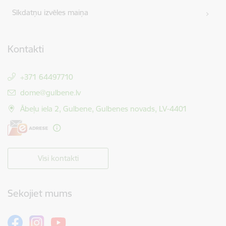
Sīkdatņu izvēles maiņa
Kontakti
+371 64497710
E-pasts:
dome@gulbene.lv
Ābeļu iela 2, Gulbene, Gulbenes novads, LV-4401
Visi kontakti
Sekojiet mums