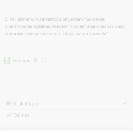
2. Par aizņēmumu investīciju projektam “Gulbenes
2.pirmsskolas izglītības iestādes “Rūķītis” atjaunošanas darbi,
teritorijas labiekārtošana un rotaļu laukuma izveide”
Lejupielādēt:
Lēmums
Drukāt lapu
Dalīties