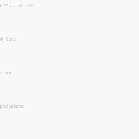
n “Autoceļš P33”
šķiršanu
iršanu
piešķiršanu