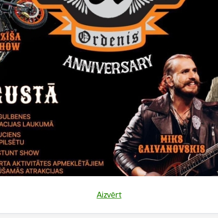
kumu “Gulbju lauks” atsavināšanu
 9 atsavināšanu
umu “Mazzīlādzi” atsavināšanu
Aizvērt
0010053 atsavināšanu