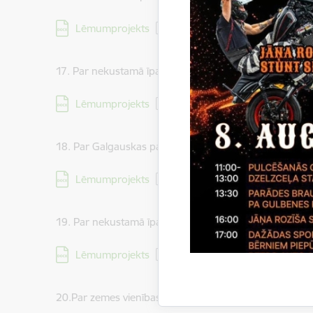
Lejupielādēt:
Lēmumprojekts
17. Par nekustamā īpašuma Daukstu pagastā ar nosau
Lejupielādēt:
Lēmumprojekts
18. Par Galgauskas pagasta dzīvokļa īpašuma “Veiši” -
Lejupielādēt:
Lēmumprojekts
19. Par nekustamā īpašuma Rankas pagastā ar nosauk
Lejupielādēt:
Lēmumprojekts
20.Par zemes vienības ar kadastra apzīmējumu 5064