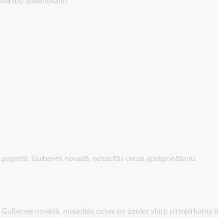
vienību apvienošanu
du pagastā, Gulbenes novadā, nosacītās cenas apstiprināšanu
 Gulbenes novadā, nosacītās cenas un izsoles starp pirmpirkuma