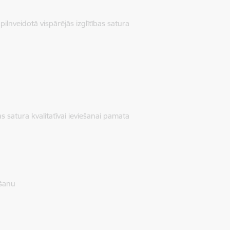
lnveidotā vispārējās izglītības satura
s satura kvalitatīvai ieviešanai pamata
ršanu