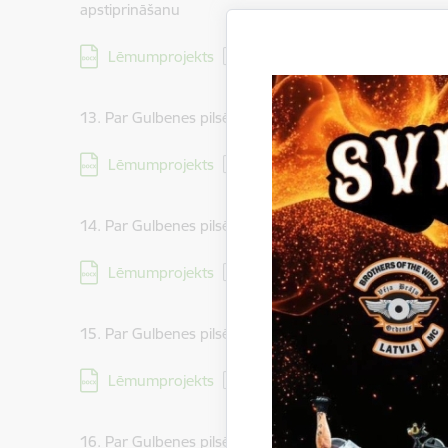
apstiprināšanu
Lejupielādēt:
Lēmumprojekts
13. Par Gulbenes pilsētas dzīvokļa īpašuma Gaitnieku i
Lejupielādēt:
Lēmumprojekts
14. Par Gulbenes pilsētas dzīvokļa īpašuma Līkā iela 2
Lejupielādēt:
Lēmumprojekts
15. Par Gulbenes pilsētas dzīvokļa īpašuma Rīgas iela 
Lejupielādēt:
Lēmumprojekts
16. Par Gulbenes pilsētas dzīvokļa īpašuma Skolas iela 