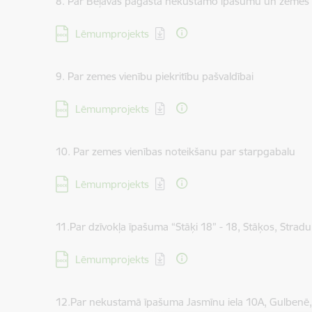
8. Par Beļavas pagasta nekustamo īpašumu un zemes 
Lejupielādēt:
Lēmumprojekts
9. Par zemes vienību piekritību pašvaldībai
Lejupielādēt:
Lēmumprojekts
10. Par zemes vienības noteikšanu par starpgabalu
Lejupielādēt:
Lēmumprojekts
11.Par dzīvokļa īpašuma “Stāķi 18” - 18, Stāķos, Stra
Lejupielādēt:
Lēmumprojekts
12.Par nekustamā īpašuma Jasmīnu iela 10A, Gulbenē,