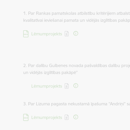
1. Par Rankas pamatskolas atbilstību kritērijiem atbals
kvalitatīvai ieviešanai pamata un vidējās izglītības pak
Lejupielādēt:
Lēmumprojekts
2. Par dalību Gulbenes novada pašvaldības dalību projekt
un vidējās izglītības pakāpē”
Lejupielādēt:
Lēmumprojekts
3. Par Lizuma pagasta nekustamā īpašuma “Andriņi” 
Lejupielādēt:
Lēmumprojekts