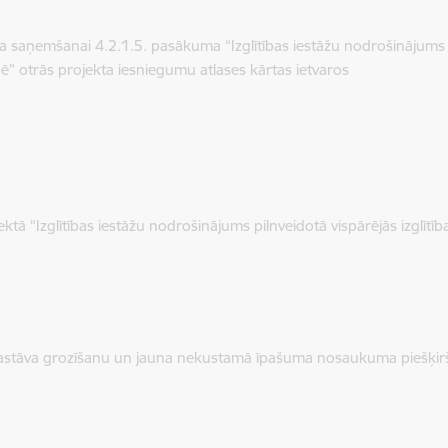
ta saņemšanai 4.2.1.5. pasākuma “Izglītības iestāžu nodrošinājums pi
āpē” otrās projekta iesniegumu atlases kārtas ietvaros
ā “Izglītības iestāžu nodrošinājums pilnveidotā vispārējās izglītība
sastāva grozīšanu un jauna nekustamā īpašuma nosaukuma piešķi