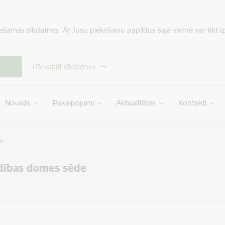
iešamās sīkdatnes. Ar Jūsu piekrišanu papildus šajā vietnē var tikt i
Pārvaldīt sīkdatnes
Novads
Pakalpojumi
Aktualitātes
Kontakti
de
dības domes sēde