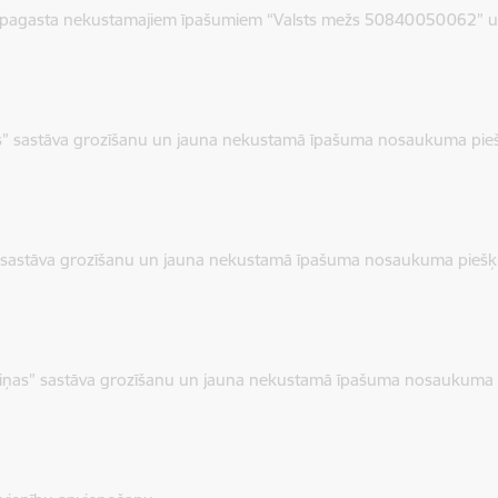
as pagasta nekustamajiem īpašumiem “Valsts mežs 50840050062” u
” sastāva grozīšanu un jauna nekustamā īpašuma nosaukuma pie
 sastāva grozīšanu un jauna nekustamā īpašuma nosaukuma piešķ
iņas” sastāva grozīšanu un jauna nekustamā īpašuma nosaukuma 