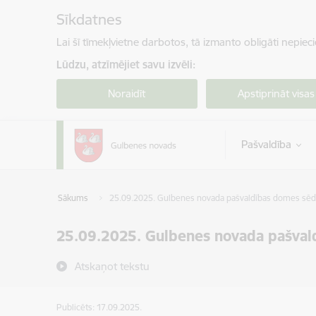
Pāriet uz lapas saturu
Sīkdatnes
Lai šī tīmekļvietne darbotos, tā izmanto obligāti nepiec
Lūdzu, atzīmējiet savu izvēli:
Noraidīt
Apstiprināt visas
Pašvaldība
Sākums
25.09.2025. Gulbenes novada pašvaldības domes sē
25.09.2025. Gulbenes novada pašval
Atskaņot tekstu
Publicēts: 17.09.2025.