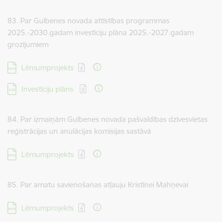
83. Par Gulbenes novada attīstības programmas
2025.-2030.gadam investīciju plāna 2025.-2027.gadam
grozījumiem
Lejupielādēt:
Lēmumprojekts
Lejupielādēt:
Investīciju plāns
84. Par izmaiņām Gulbenes novada pašvaldības dzīvesvietas
reģistrācijas un anulācijas komisijas sastāvā
Lejupielādēt:
Lēmumprojekts
85. Par amatu savienošanas atļauju Kristīnei Mahņevai
Lejupielādēt:
Lēmumprojekts