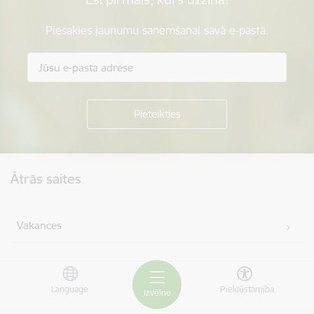
Piesakies jaunumu saņemšanai savā e-pastā.
Kājene
Ātrās saites
Vakances
Iepirkumi
Language
Piekļūstamība
Izvēlne
Projekti