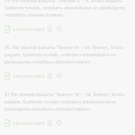
29. Par dzīvokļa īpašuma “Ceļmalas 2” - 9, Stradu pagasts,
Gulbenes novads, nodošanu atsavināšanai un piedāvājuma
nosūtīšanu dzīvokļa īrniekam
Lejupielādēt:
Lēmumprojekts
30. Par dzīvokļa īpašuma “Šķieneri 6” – 14, Šķieneri, Stradu
pagasts, Gulbenes novads, nodošanu atsavināšanai un
piedāvājuma nosūtīšanu dzīvokļa īrniekam
Lejupielādēt:
Lēmumprojekts
31.Par dzīvokļa īpašuma “Šķieneri 10” – 14, Šķieneri, Stradu
pagasts, Gulbenes novads, nodošanu atsavināšanai un
piedāvājuma nosūtīšanu dzīvokļa īrniekam
Lejupielādēt:
Lēmumprojekts