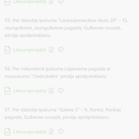
Lejupielādēt:
Lēmumprojekts
55. Par dzīvokļa īpašuma “Lauksaimniecības skola 20” – 15,
Jaungulbenē, Jaungulbenes pagastā, Gulbenes novadā,
pircēja apstiprināšanu
Lejupielādēt:
Lēmumprojekts
56. Par nekustamā īpašuma Lejasciema pagastā ar
nosaukumu “Ciedrukalns” pircēja apstiprināšanu
Lejupielādēt:
Lēmumprojekts
57. Par dzīvokļa īpašuma “Gatves 5” – 9, Rankā, Rankas
pagastā, Gulbenes novadā, pircēja apstiprināšanu
Lejupielādēt:
Lēmumprojekts