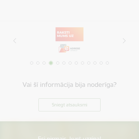
Vai šī informācija bija noderīga?
Sniegt atsauksmi
Esi pirmais, kurš uzzina!