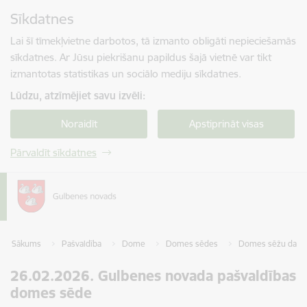
Pāriet uz lapas saturu
Sīkdatnes
Spied
lai meklētu
Enter
Lai šī tīmekļvietne darbotos, tā izmanto obligāti nepieciešamās
sīkdatnes. Ar Jūsu piekrišanu papildus šajā vietnē var tikt
izmantotas statistikas un sociālo mediju sīkdatnes.
Lūdzu, atzīmējiet savu izvēli:
Noraidīt
Apstiprināt visas
Pārvaldīt sīkdatnes
Sākums
Pašvaldība
Dome
Domes sēdes
Domes sēžu darba
26.02.2026. Gulbenes novada pašvaldības
domes sēde