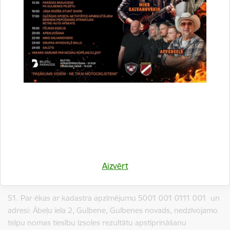
Lejupielādēt:
Lēmumprojekts
49. Par dzīvokļa īpašuma “Lauksaimniecības skola 20” – 9,
Jaungulbenē, Jaungulbenes pagastā, Gulbenes novadā,
trešās izsoles rīkošanu
Lejupielādēt:
Lēmumprojekts
50. Par nekustamā īpašuma Jaungulbenes pagastā ar
nosaukumu “Aduliena 2” trešās izsoles rīkošanu
Lejupielādēt:
Aizvērt
Lēmumprojekts
51. Par ēkas ar kadastra apzīmējumu 5001 001 0111 001 un
adresi: Ābeļu iela 2, Gulbene, Gulbenes novads, nedzīvojamo
telpu nomas tiesību izsoles rezultātu apstiprināšanu