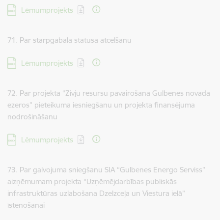
Lejupielādēt:
Lēmumprojekts
71. Par starpgabala statusa atcelšanu
Lejupielādēt:
Lēmumprojekts
72. Par projekta “Zivju resursu pavairošana Gulbenes novada
ezeros” pieteikuma iesniegšanu un projekta finansējuma
nodrošināšanu
Lejupielādēt:
Lēmumprojekts
73. Par galvojuma sniegšanu SIA “Gulbenes Energo Serviss”
aizņēmumam projekta “Uzņēmējdarbības publiskās
infrastruktūras uzlabošana Dzelzceļa un Viestura ielā”
īstenošanai