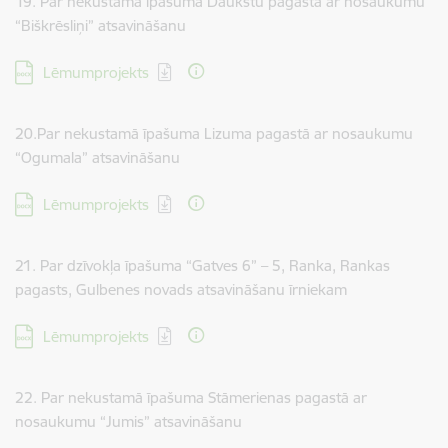
19. Par nekustamā īpašuma Daukstu pagastā ar nosaukumu
“Biškrēsliņi” atsavināšanu
Lejupielādēt:
Lēmumprojekts
20.Par nekustamā īpašuma Lizuma pagastā ar nosaukumu
“Ogumala” atsavināšanu
Lejupielādēt:
Lēmumprojekts
21. Par dzīvokļa īpašuma “Gatves 6” – 5, Ranka, Rankas
pagasts, Gulbenes novads atsavināšanu īrniekam
Lejupielādēt:
Lēmumprojekts
22. Par nekustamā īpašuma Stāmerienas pagastā ar
nosaukumu “Jumis” atsavināšanu