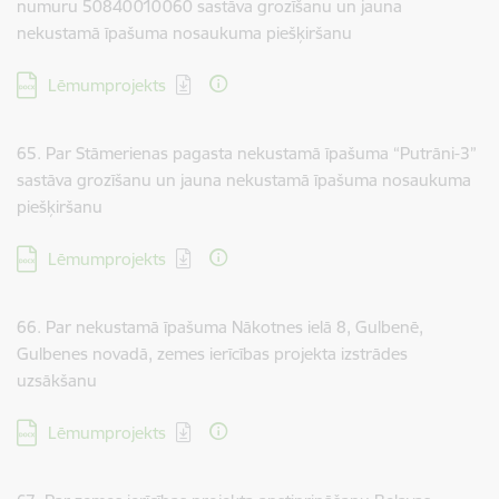
numuru 50840010060 sastāva grozīšanu un jauna
nekustamā īpašuma nosaukuma piešķiršanu
Lejupielādēt:
Lēmumprojekts
65. Par Stāmerienas pagasta nekustamā īpašuma “Putrāni-3”
sastāva grozīšanu un jauna nekustamā īpašuma nosaukuma
piešķiršanu
Lejupielādēt:
Lēmumprojekts
66. Par nekustamā īpašuma Nākotnes ielā 8, Gulbenē,
Gulbenes novadā, zemes ierīcības projekta izstrādes
uzsākšanu
Lejupielādēt:
Lēmumprojekts