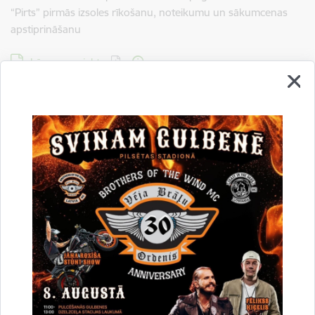
“Pirts” pirmās izsoles rīkošanu, noteikumu un sākumcenas
apstiprināšanu
Lejupielādēt:
Lēmumprojekts
46.Par nekustamā īpašuma Litenes pagastā ar nosaukumu
“Pelašķi” pirmās izsoles rīkošanu
Lejupielādēt:
Lēmumprojekts
47.Par nekustamā īpašuma Stāmerienas pagastā ar
nosaukumu “Olīši” pirmās izsoles rīkošanu
Lejupielādēt:
Lēmumprojekts
48.Par kustamās mantas – autogreidera BGP180 (valsts
reģistrācijas numurs T5665LH), pirmās izsoles rīkošanu