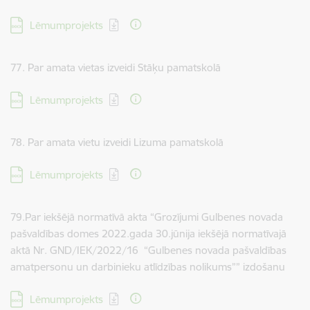
Lejupielādēt:
Lēmumprojekts
77. Par amata vietas izveidi Stāķu pamatskolā
Lejupielādēt:
Lēmumprojekts
78. Par amata vietu izveidi Lizuma pamatskolā
Lejupielādēt:
Lēmumprojekts
79.Par iekšējā normatīvā akta “Grozījumi Gulbenes novada
pašvaldības domes 2022.gada 30.jūnija iekšējā normatīvajā
aktā Nr. GND/IEK/2022/16 “Gulbenes novada pašvaldības
amatpersonu un darbinieku atlīdzības nolikums”” izdošanu
Lejupielādēt:
Lēmumprojekts