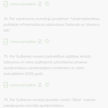
Lejupielādēt:
Lēmumprojekts
74. Par aizņēmumu investīciju projektam “Uzņēmējdarbības
publiskās infrastruktūras uzlabošana Dzelzceļa un Viestura
ielā ”
Lejupielādēt:
Lēmumprojekts
75. Par Gulbenes novada pašvaldības izglītības iestāžu
izdevumu un viena izglītojamā uzturēšanas izmaksu
apstiprināšanu savstarpējiem norēķiniem ar citām
pašvaldībām 2026.gadā
Lejupielādēt:
Lēmumprojekts
76. Par Gulbenes novada jauniešu centra “Bāze” maksas
pakalpojumu cenrāža apstiprināšanu