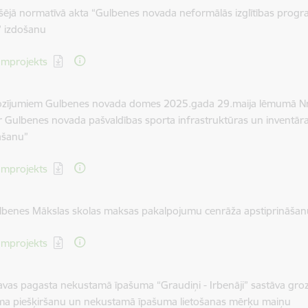
kšējā normatīvā akta “Gulbenes novada neformālās izglītības pro
” izdošanu
dēt:
mprojekts
rozījumiem Gulbenes novada domes 2025.gada 29.maija lēmumā N
r Gulbenes novada pašvaldības sporta infrastruktūras un inventā
āšanu”
dēt:
mprojekts
ulbenes Mākslas skolas maksas pakalpojumu cenrāža apstiprināša
dēt:
mprojekts
avas pagasta nekustamā īpašuma “Graudiņi - Irbenāji” sastāva gr
a piešķiršanu un nekustamā īpašuma lietošanas mērķu maiņu