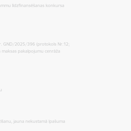
grammu līdzfinansēšanas konkursa
r. GND/2025/396 (protokols Nr.12;
ra maksas pakalpojumu cenrāža
nu
ozīšanu, jauna nekustamā īpašuma