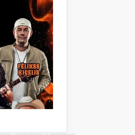
las zemes” atsavināšanu
savināšanu
, atsavināšanu īrniekam
vads, atsavināšanu īrniekam
odošanu atsavināšanai un piedāvājuma