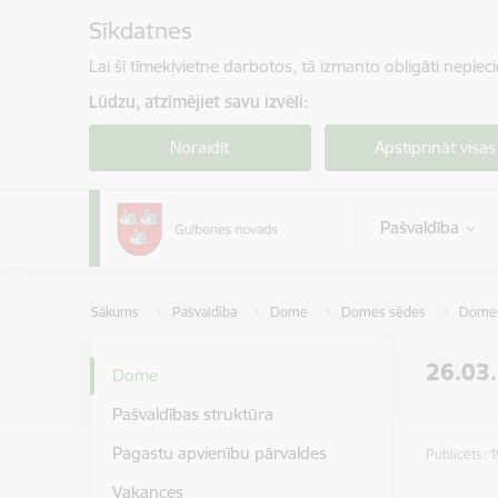
Pāriet uz lapas saturu
Sīkdatnes
Lai šī tīmekļvietne darbotos, tā izmanto obligāti nepiec
Lūdzu, atzīmējiet savu izvēli:
Noraidīt
Apstiprināt visas
Pašvaldība
Sākums
Pašvaldība
Dome
Domes sēdes
Domes 
26.03
Dome
Pašvaldības struktūra
Pagastu apvienību pārvaldes
Publicēts: 
Vakances