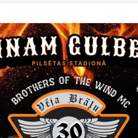
ekustamā īpašuma Dārza iela 8A, Gulbenē, Gulbenes novadā, atsa
dēt:
mprojekts
zīvokļa īpašuma “Gatves” - 9, Druviena, Druvienas pagasts, Gulbe
dēt:
mprojekts
nekustamā īpašuma Galgauskas pagastā ar nosaukumu “Vērsīši” at
dēt:
mprojekts
zīvokļa īpašuma “Veiši” – 18, Galgauska, Galgauskas pagasts, Gul
dēt:
mprojekts