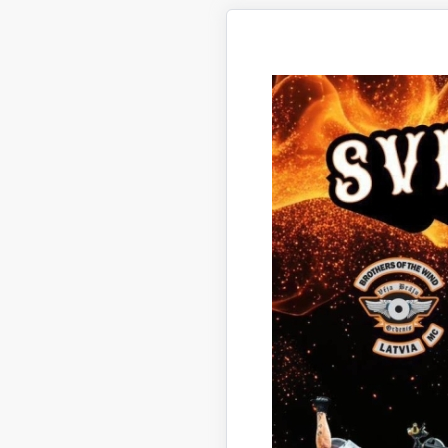
12. Par n
Lejupielā
Lēmu
13. Par d
Lejupielā
Lēmu
14. Par 
Lejupielā
Lēmu
15. Par d
Lejupielā
Lēmu