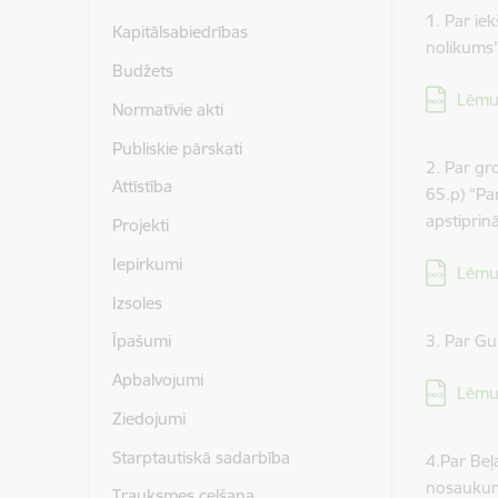
1. Par ie
Kapitālsabiedrības
nolikums
Budžets
Lejupielā
Lēmu
Normatīvie akti
Publiskie pārskati
2. Par g
Attīstība
65.p) “Pa
apstiprin
Projekti
Iepirkumi
Lejupielā
Lēmu
Izsoles
3. Par G
Īpašumi
Apbalvojumi
Lejupielā
Lēmu
Ziedojumi
Starptautiskā sadarbība
4.Par Beļ
nosaukum
Trauksmes celšana