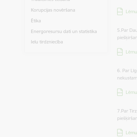
Korupcijas novēršana
Lejupielā
Lēmu
Ētika
5.Par Da
Energoresursu dati un statistika
piešķirša
Ielu tirdzniecība
Lejupielā
Lēmu
6. Par Lī
nekustam
Lejupielā
Lēmu
7.Par Ti
piešķirša
Lejupielā
Lēmu