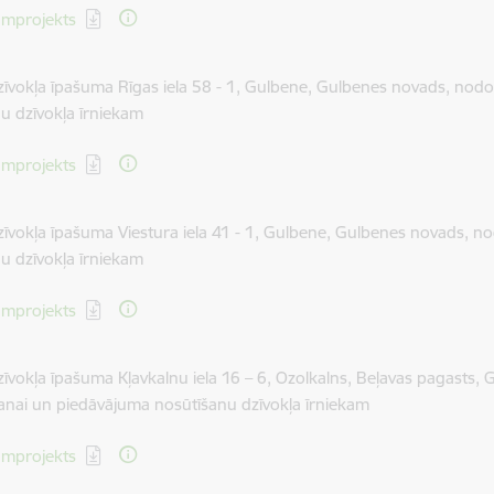
dēt:
mprojekts
zīvokļa īpašuma Rīgas iela 58 - 1, Gulbene, Gulbenes novads, nod
u dzīvokļa īrniekam
dēt:
mprojekts
zīvokļa īpašuma Viestura iela 41 - 1, Gulbene, Gulbenes novads, 
u dzīvokļa īrniekam
dēt:
mprojekts
zīvokļa īpašuma Kļavkalnu iela 16 – 6, Ozolkalns, Beļavas pagasts
anai un piedāvājuma nosūtīšanu dzīvokļa īrniekam
dēt:
mprojekts