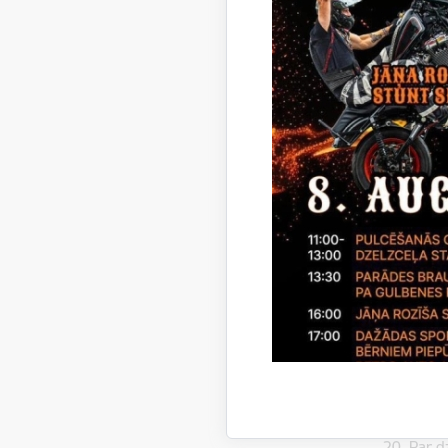
16. Par 
Lejupielā
Lēmu
17.Par n
Lejupielā
Lēmu
18. Par d
Lejupielā
Lēmu
19. Par d
Lejupielā
Lēmu
20. Par d