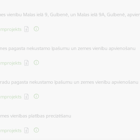
es vienību Malas ielā 9, Gulbenē, un Malas ielā 9A, Gulbenē, apvi
dēt:
mprojekts
tenes pagasta nekustamo īpašumu un zemes vienību apvienošanu
dēt:
mprojekts
Stradu pagasta nekustamo īpašumu un zemes vienību apvienošanu
dēt:
mprojekts
emes vienības platības precizēšanu
dēt:
mprojekts