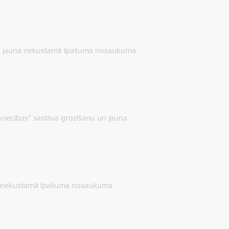
 un jauna nekustamā īpašuma nosaukuma
niecības” sastāva grozīšanu un jauna
una nekustamā īpašuma nosaukuma