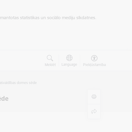
zmantotas statistikas un sociālo mediju sīkdatnes.
Language
Meklēt
Piekļūstamība
ašvaldības domes sēde
ēde