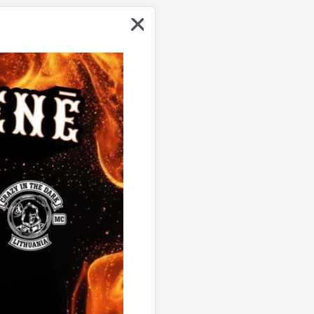
vināšanu
nes novads, atsavināšanu
savināšanu
benes novads, atsavināšanu