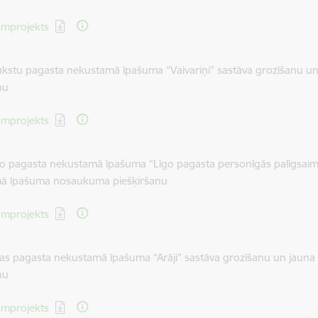
dēt:
mprojekts
ukstu pagasta nekustamā īpašuma “Vaivariņi” sastāva grozīšanu
nu
dēt:
mprojekts
go pagasta nekustamā īpašuma “Līgo pagasta personīgās palīgsaim
ā īpašuma nosaukuma piešķiršanu
dēt:
mprojekts
rzas pagasta nekustamā īpašuma “Arāji” sastāva grozīšanu un ja
nu
dēt:
mprojekts