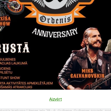
nekustamā īpašuma Jaungulbenes pagastā ar nosaukumu “Kalnasko
dēt:
mprojekts
ekustamā īpašuma Lejasciema pagastā ar nosaukumu “Kraujas” at
dēt:
mprojekts
zīvokļa īpašuma Skolas iela 5 k – 4 - 23, Gulbene, Gulbenes novads
dēt:
mprojekts
zīvokļa īpašuma “Stāķi 1” – 11, Stāķi, Stradu pagasts, Gulbenes no
dēt:
mprojekts
Aizvērt
zīvokļa īpašuma Litenes iela 29 - 6, Gulbene, Gulbenes novads, n