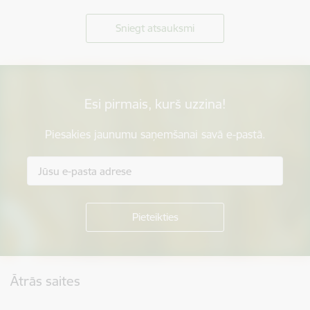
Sniegt atsauksmi
Esi pirmais, kurš uzzina!
Piesakies jaunumu saņemšanai savā e-pastā.
Kājene
Ātrās saites