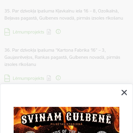
35. Par dzīvokļa īpašuma Kļavkalnu iela 16 – 8, Ozolkalnā,
Beļavas pagastā, Gulbenes novadā, pirmās izsoles rīkošanu
Lejupielādēt:
Lēmumprojekts
36. Par dzīvokļa īpašuma “Kartona Fabrika 16” – 3,
Gaujasrēveļos, Rankas pagastā, Gulbenes novadā, pirmās
izsoles rīkošanu
Lejupielādēt:
Lēmumprojekts
37. Par dzīvokļa īpašuma “Šķieneri 7” - 10, Šķieneros, Stradu
pagastā, Gulbenes novadā, pirmās izsoles rīkošanu
Lejupielādēt:
Lēmumprojekts