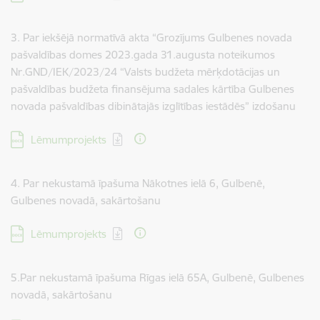
3. Par iekšējā normatīvā akta “Grozījums Gulbenes novada
pašvaldības domes 2023.gada 31.augusta noteikumos
Nr.GND/IEK/2023/24 “Valsts budžeta mērķdotācijas un
pašvaldības budžeta finansējuma sadales kārtība Gulbenes
novada pašvaldības dibinātajās izglītības iestādēs” izdošanu
Lejupielādēt:
Lēmumprojekts
4. Par nekustamā īpašuma Nākotnes ielā 6, Gulbenē,
Gulbenes novadā, sakārtošanu
Lejupielādēt:
Lēmumprojekts
5.Par nekustamā īpašuma Rīgas ielā 65A, Gulbenē, Gulbenes
novadā, sakārtošanu