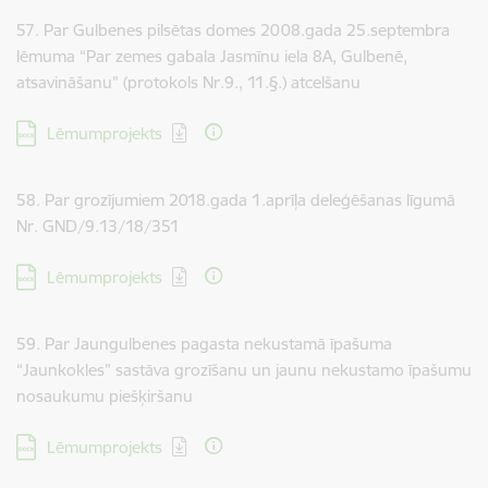
57. Par Gulbenes pilsētas domes 2008.gada 25.septembra
lēmuma “Par zemes gabala Jasmīnu iela 8A, Gulbenē,
atsavināšanu” (protokols Nr.9., 11.§.) atcelšanu
Lejupielādēt:
Lēmumprojekts
58. Par grozījumiem 2018.gada 1.aprīļa deleģēšanas līgumā
Nr. GND/9.13/18/351
Lejupielādēt:
Lēmumprojekts
59. Par Jaungulbenes pagasta nekustamā īpašuma
“Jaunkokles” sastāva grozīšanu un jaunu nekustamo īpašumu
nosaukumu piešķiršanu
Lejupielādēt:
Lēmumprojekts