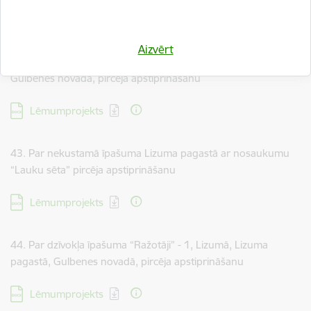
Lejupielādēt:
Lēmumprojekts
Aizvērt
42. Par dzīvokļa īpašuma “79,6. km ēka” - 3, Lizuma pagastā,
Gulbenes novadā, pircēja apstiprināšanu
Lejupielādēt:
Lēmumprojekts
43. Par nekustamā īpašuma Lizuma pagastā ar nosaukumu
“Lauku sēta” pircēja apstiprināšanu
Lejupielādēt:
Lēmumprojekts
44. Par dzīvokļa īpašuma “Ražotāji” - 1, Lizumā, Lizuma
pagastā, Gulbenes novadā, pircēja apstiprināšanu
Lejupielādēt:
Lēmumprojekts