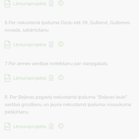
Lejupielādēt:
Lēmumprojekts
6.Par nekustamā īpašuma Ozolu ielā 39, Gulbenē, Gulbenes
novadā, sakārtošanu
Lejupielādēt:
Lēmumprojekts
7.Par zemes vienības noteikšanu par starpgabalu
Lejupielādēt:
Lēmumprojekts
8. Par Beļavas pagasta nekustamā īpašuma “Beļavas lauki”
sastāva grozīšanu un jauna nekustamā īpašuma nosaukuma
piešķiršanu
Lejupielādēt:
Lēmumprojekts