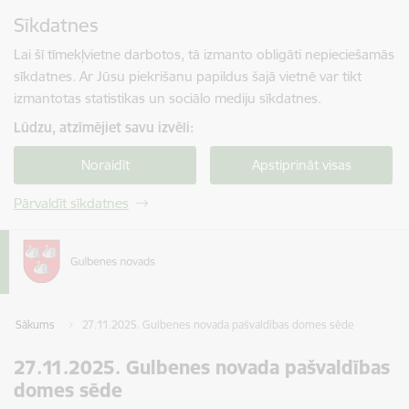
Pāriet uz lapas saturu
Sīkdatnes
Spied
lai meklētu
Enter
Lai šī tīmekļvietne darbotos, tā izmanto obligāti nepieciešamās
sīkdatnes. Ar Jūsu piekrišanu papildus šajā vietnē var tikt
izmantotas statistikas un sociālo mediju sīkdatnes.
Lūdzu, atzīmējiet savu izvēli:
Noraidīt
Apstiprināt visas
Pārvaldīt sīkdatnes
Sākums
27.11.2025. Gulbenes novada pašvaldības domes sēde
27.11.2025. Gulbenes novada pašvaldības
domes sēde