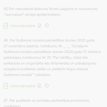
45.Par nekustamā īpašuma Stradu pagastā ar nosaukumu
“Jaunvaivari” pircēja apstiprināšanu
Lejupielādēt:
Lēmumprojekts
46. Par Gulbenes novada pašvaldības domes 2025.gada
27.novembra saistošo noteikumu Nr.____ “Grozījumi
Gulbenes novada pašvaldības domes 2024.gada 31.oktobra
saistošajos noteikumos Nr.20 “Par kārtību, kādā tiek
saskaņota un organizēta ielu tirdzniecība un pakalpojumu
sniegšana publiskās vietās un piešķirts tirgus statuss
Gulbenes novadā”” izdošanu
Lejupielādēt:
Lēmumprojekts
47. Par publiskās un privātās partnerības procedūras
uzsākšanu