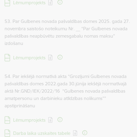
Lejupielādēt:
Lēmumprojekts
53. Par Gulbenes novada pašvaldības domes 2025. gada 27.
novembra saistošo noteikumu Nr. __ “Par Gulbenes novada
pašvaldības neapbūvētu zemesgabalu nomas maksu”
izdošanu
Lejupielādēt:
Lēmumprojekts
54. Par iekšējā normatīvā akta “Grozījumi Gulbenes novada
pašvaldības domes 2022.gada 30.jūnija iekšējā normatīvajā
aktā Nr.GND/IEK/2022/16 “Gulbenes novada pašvaldības
amatpersonu un darbinieku atlīdzības nolikums””
apstiprināšanu
Lejupielādēt:
Lēmumprojekts
Lejupielādēt:
Darba laika uzskaites tabele