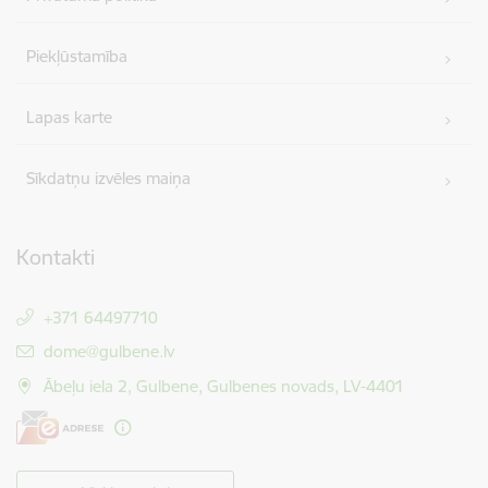
Piekļūstamība
Lapas karte
Sīkdatņu izvēles maiņa
Kontakti
+371 64497710
E-pasts:
dome@gulbene.lv
Ābeļu iela 2, Gulbene, Gulbenes novads, LV-4401