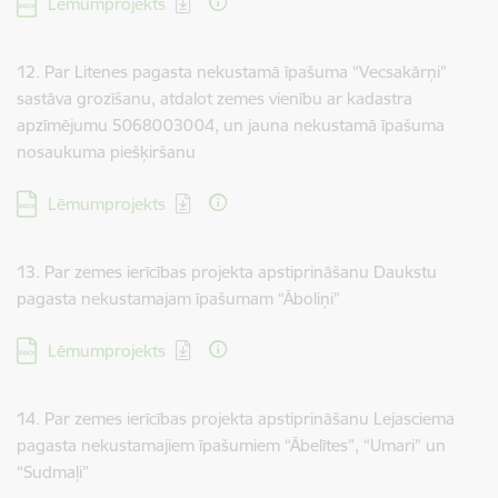
Lejupielādēt:
Lēmumprojekts
12. Par Litenes pagasta nekustamā īpašuma “Vecsakārņi”
sastāva grozīšanu, atdalot zemes vienību ar kadastra
apzīmējumu 5068003004, un jauna nekustamā īpašuma
nosaukuma piešķiršanu
Lejupielādēt:
Lēmumprojekts
13. Par zemes ierīcības projekta apstiprināšanu Daukstu
pagasta nekustamajam īpašumam “Āboliņi”
Lejupielādēt:
Lēmumprojekts
14. Par zemes ierīcības projekta apstiprināšanu Lejasciema
pagasta nekustamajiem īpašumiem “Ābelītes”, “Umari” un
“Sudmaļi”