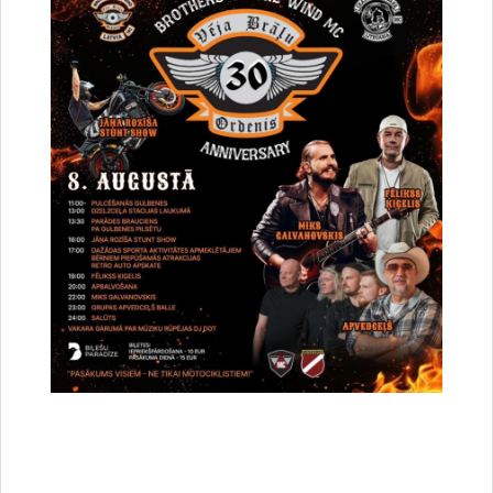
38. Par nekustamā īpašuma Jaungulbenes pagastā ar
nosaukumu “Obrovas pļavas” otrās izsoles rīkošanu
Lejupielādēt:
Lēmumprojekts
39. Par nekustamā īpašuma Tirzas pagastā ar nosaukumu
“Pļavas” otrās izsoles rīkošanu
Lejupielādēt:
Lēmumprojekts
40. Par nekustamā īpašuma “Siliņi 1” Gulbenē, Gulbenes
novadā, trešās izsoles rīkošanu
Lejupielādēt:
Lēmumprojekts
41. Par nekustamā īpašuma Daukstu pagastā ar nosaukumu
“Jaunmelderi” trešās izsoles rīkošanu