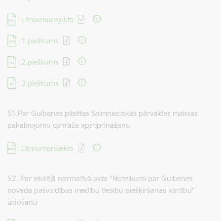
Lejupielādēt:
Lēmumprojekts
Lejupielādēt:
1.pielikums
Lejupielādēt:
2.pielikums
Lejupielādēt:
3.pielikums
51.Par Gulbenes pilsētas Saimnieciskās pārvaldes maksas
pakalpojumu cenrāža apstiprināšanu
Lejupielādēt:
Lēmumprojekts
52. Par iekšējā normatīvā akta “Noteikumi par Gulbenes
novada pašvaldības medību tiesību piešķiršanas kārtību”
izdošanu