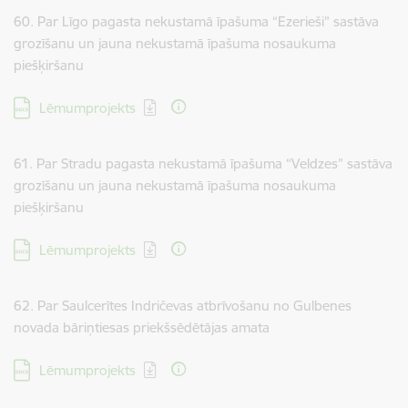
60. Par Līgo pagasta nekustamā īpašuma “Ezerieši” sastāva
grozīšanu un jauna nekustamā īpašuma nosaukuma
piešķiršanu
Lejupielādēt:
Lēmumprojekts
61. Par Stradu pagasta nekustamā īpašuma “Veldzes” sastāva
grozīšanu un jauna nekustamā īpašuma nosaukuma
piešķiršanu
Lejupielādēt:
Lēmumprojekts
62. Par Saulcerītes Indričevas atbrīvošanu no Gulbenes
novada bāriņtiesas priekšsēdētājas amata
Lejupielādēt:
Lēmumprojekts