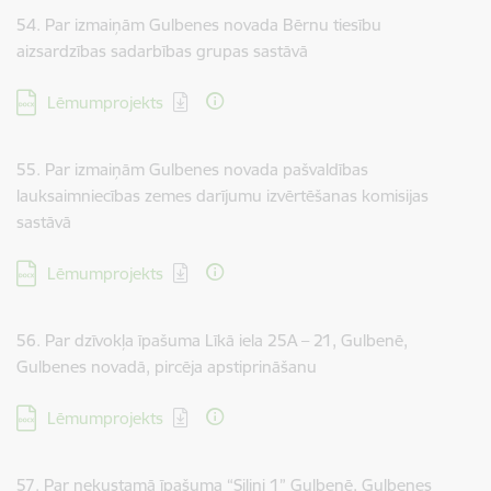
54. Par izmaiņām Gulbenes novada Bērnu tiesību
aizsardzības sadarbības grupas sastāvā
Lejupielādēt:
Lēmumprojekts
55. Par izmaiņām Gulbenes novada pašvaldības
lauksaimniecības zemes darījumu izvērtēšanas komisijas
sastāvā
Lejupielādēt:
Lēmumprojekts
56. Par dzīvokļa īpašuma Līkā iela 25A – 21, Gulbenē,
Gulbenes novadā, pircēja apstiprināšanu
Lejupielādēt:
Lēmumprojekts
57. Par nekustamā īpašuma “Siliņi 1” Gulbenē, Gulbenes