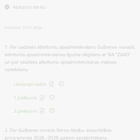
Atskaņot tekstu
Publicēts: 23.01.2026.
1. Par sadzīves atkritumu apsaimniekošanu Gulbenes novadā,
atkritumu apsaimniekošanas līguma slēgšanu ar SIA “ZAAO”
un par sadzīves atkritumu apsaimniekošanas maksas
noteikšanu
Lejupielādēt:
Lēmumprojekts
Lejupielādēt:
1.pielikums
Lejupielādēt:
2.pielikums
2. Par Gulbenes novada Bērnu tiesību aizsardzības
programmas 2026.-2028.gadam apstiprināšanu