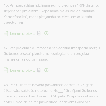
46. Par pašvaldības līdzfinansējumu biedrības “RKF distanču
slēpošana” projektam “Slēpošanas mājas izveide “Rankas
Kartonfabrikā”, radot pieejamību arī cilvēkiem ar kustību
traucējumiem”
Lejupielādēt:
Lēmumprojekts
47. Par projekta “Multimodāla sabiedriskā transporta mezgls
Gulbenes pilsētā” pieteikuma iesniegšanu un projekta
finansējuma nodrošināšanu
Lejupielādēt:
Lēmumprojekts
48. Par Gulbenes novada pašvaldības domes 2026.gada
29.janvāra saistošo noteikumu Nr.___ “Grozījumi Gulbenes
novada pašvaldības domes 2024.gada 25.aprīļa saistošajos
noteikumos Nr.7 “Par pašvaldības nodevām Gulbenes