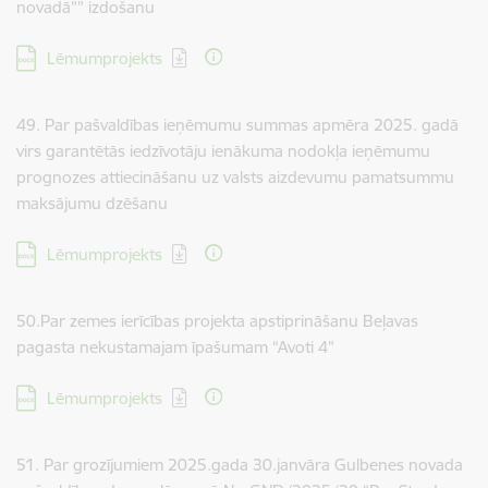
novadā”” izdošanu
Lejupielādēt:
Lēmumprojekts
49. Par pašvaldības ieņēmumu summas apmēra 2025. gadā
virs garantētās iedzīvotāju ienākuma nodokļa ieņēmumu
prognozes attiecināšanu uz valsts aizdevumu pamatsummu
maksājumu dzēšanu
Lejupielādēt:
Lēmumprojekts
50.Par zemes ierīcības projekta apstiprināšanu Beļavas
pagasta nekustamajam īpašumam “Avoti 4”
Lejupielādēt:
Lēmumprojekts
51. Par grozījumiem 2025.gada 30.janvāra Gulbenes novada