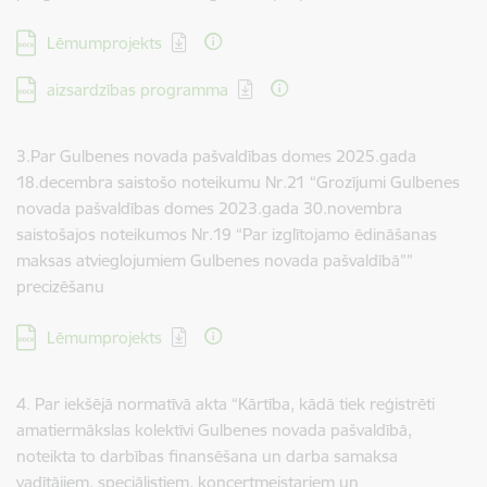
Lejupielādēt:
Lēmumprojekts
Lejupielādēt:
aizsardzības programma
3.Par Gulbenes novada pašvaldības domes 2025.gada
18.decembra saistošo noteikumu Nr.21 “Grozījumi Gulbenes
novada pašvaldības domes 2023.gada 30.novembra
saistošajos noteikumos Nr.19 “Par izglītojamo ēdināšanas
maksas atvieglojumiem Gulbenes novada pašvaldībā””
precizēšanu
Lejupielādēt:
Lēmumprojekts
4. Par iekšējā normatīvā akta “Kārtība, kādā tiek reģistrēti
amatiermākslas kolektīvi Gulbenes novada pašvaldībā,
noteikta to darbības finansēšana un darba samaksa
vadītājiem, speciālistiem, koncertmeistariem un