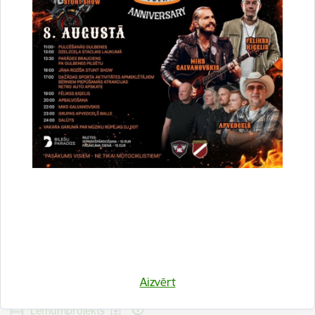
Lejupielādēt:
Lēmumprojekts
37. Par dzīvokļa īpašuma Skolas iela 5 k – 3 – 33, Gulbenē,
Gulbenes novadā, pircēja apstiprināšanu
Lejupielādēt:
Lēmumprojekts
38.Par dzīvokļa īpašuma Skolas iela 5 k-2 - 26, Gulbenē,
Gulbenes novadā, pircēja apstiprināšanu
Lejupielādēt:
Lēmumprojekts
39. Par dzīvokļa īpašuma Kļavkalnu iela 16 – 8, Ozolkalnā,
Beļavas pagastā, Gulbenes novadā, pircēja apstiprināšanu
Aizvērt
Lejupielādēt:
Lēmumprojekts