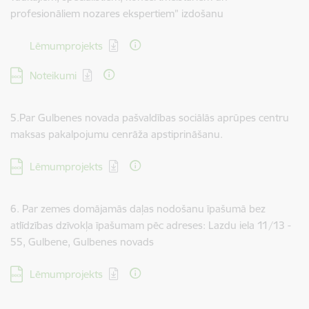
profesionāliem nozares ekspertiem” izdošanu
Lejupielādēt:
Lēmumprojekts
Lejupielādēt:
Noteikumi
5.Par Gulbenes novada pašvaldības sociālās aprūpes centru
maksas pakalpojumu cenrāža apstiprināšanu.
Lejupielādēt:
Lēmumprojekts
6. Par zemes domājamās daļas nodošanu īpašumā bez
atlīdzības dzīvokļa īpašumam pēc adreses: Lazdu iela 11/13 -
55, Gulbene, Gulbenes novads
Lejupielādēt:
Lēmumprojekts