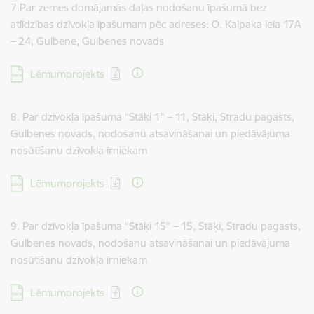
7.Par zemes domājamās daļas nodošanu īpašumā bez
atlīdzības dzīvokļa īpašumam pēc adreses: O. Kalpaka iela 17A
– 24, Gulbene, Gulbenes novads
Lejupielādēt:
Lēmumprojekts
8. Par dzīvokļa īpašuma “Stāķi 1” – 11, Stāķi, Stradu pagasts,
Gulbenes novads, nodošanu atsavināšanai un piedāvājuma
nosūtīšanu dzīvokļa īrniekam
Lejupielādēt:
Lēmumprojekts
9. Par dzīvokļa īpašuma “Stāķi 15” – 15, Stāķi, Stradu pagasts,
Gulbenes novads, nodošanu atsavināšanai un piedāvājuma
nosūtīšanu dzīvokļa īrniekam
Lejupielādēt:
Lēmumprojekts