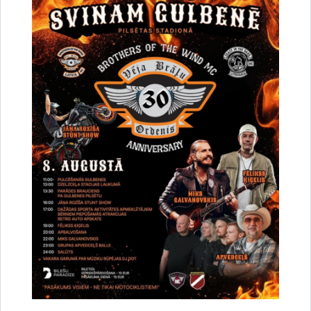
37. Par dzīvokļa īpašuma Skolas iela 5 k – 3 – 33, Gulbenē,
Gulbenes novadā, pircēja apstiprināšanu
Lejupielādēt:
Lēmums
38.Par dzīvokļa īpašuma Skolas iela 5 k-2 - 26, Gulbenē,
Gulbenes novadā, pircēja apstiprināšanu
Lejupielādēt:
Lēmums
39. Par dzīvokļa īpašuma Kļavkalnu iela 16 – 8, Ozolkalnā,
Beļavas pagastā, Gulbenes novadā, pircēja apstiprināšanu
Lejupielādēt:
Lēmums
40.Par dzīvokļa īpašuma “Kartona Fabrika 16” – 3,
Gaujasrēveļos, Rankas pagastā, Gulbenes novadā, pircēja
apstiprināšanu