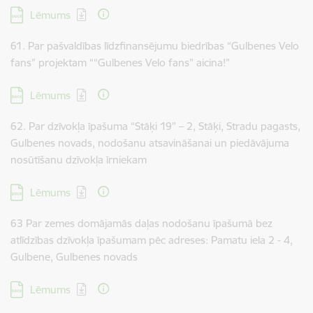
Lejupielādēt:
Lēmums
61. Par pašvaldības līdzfinansējumu biedrības “Gulbenes Velo
fans” projektam ““Gulbenes Velo fans” aicina!”
Lejupielādēt:
Lēmums
62. Par dzīvokļa īpašuma “Stāķi 19” – 2, Stāķi, Stradu pagasts,
Gulbenes novads, nodošanu atsavināšanai un piedāvājuma
nosūtīšanu dzīvokļa īrniekam
Lejupielādēt:
Lēmums
63 Par zemes domājamās daļas nodošanu īpašumā bez
atlīdzības dzīvokļa īpašumam pēc adreses: Pamatu iela 2 - 4,
Gulbene, Gulbenes novads
Lejupielādēt:
Lēmums