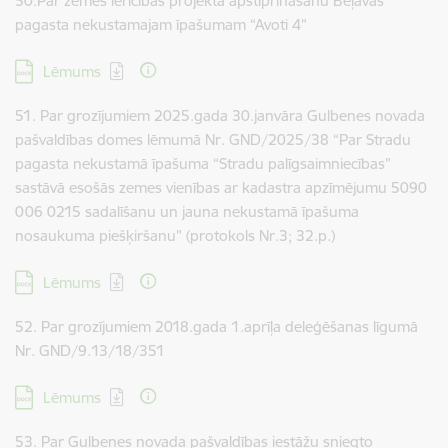
50.Par zemes ierīcības projekta apstiprināšanu Beļavas
pagasta nekustamajam īpašumam “Avoti 4”
Lejupielādēt:
Lēmums
51. Par grozījumiem 2025.gada 30.janvāra Gulbenes novada
pašvaldības domes lēmumā Nr. GND/2025/38 “Par Stradu
pagasta nekustamā īpašuma “Stradu palīgsaimniecības”
sastāvā esošās zemes vienības ar kadastra apzīmējumu 5090
006 0215 sadalīšanu un jauna nekustamā īpašuma
nosaukuma piešķiršanu” (protokols Nr.3; 32.p.)
Lejupielādēt:
Lēmums
52. Par grozījumiem 2018.gada 1.aprīļa deleģēšanas līgumā
Nr. GND/9.13/18/351
Lejupielādēt:
Lēmums
53. Par Gulbenes novada pašvaldības iestāžu sniegto