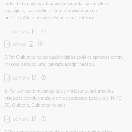
noteikta to darbības finansēšana un darba samaksa
vadītājiem, speciālistiem, koncertmeistariem un
profesionāliem nozares ekspertiem” izdošanu
Lejupielādēt:
Lēmums
Lejupielādēt:
kārtība
5.Par Gulbenes novada pašvaldības sociālās aprūpes centru
maksas pakalpojumu cenrāža apstiprināšanu.
Lejupielādēt:
Lēmums
6. Par zemes domājamās daļas nodošanu īpašumā bez
atlīdzības dzīvokļa īpašumam pēc adreses: Lazdu iela 11/13 -
55, Gulbene, Gulbenes novads
Lejupielādēt:
Lēmums
7.Par zemes domājamās daļas nodošanu īpašumā bez