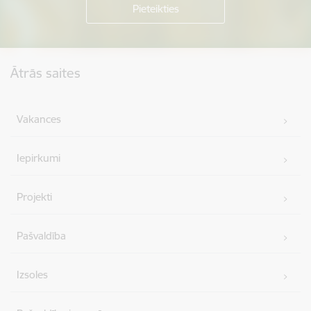
Kājene
Ātrās saites
Vakances
Iepirkumi
Projekti
Pašvaldība
Izsoles