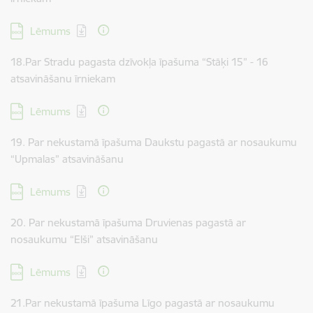
Lejupielādēt:
Lēmums
18.Par Stradu pagasta dzīvokļa īpašuma “Stāķi 15” - 16
atsavināšanu īrniekam
Lejupielādēt:
Lēmums
19. Par nekustamā īpašuma Daukstu pagastā ar nosaukumu
“Upmalas” atsavināšanu
Lejupielādēt:
Lēmums
20. Par nekustamā īpašuma Druvienas pagastā ar
nosaukumu “Elši” atsavināšanu
Lejupielādēt:
Lēmums
21.Par nekustamā īpašuma Līgo pagastā ar nosaukumu