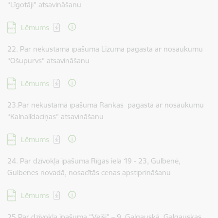
“Līgotāji” atsavināšanu
Lejupielādēt:
Lēmums
22. Par nekustamā īpašuma Lizuma pagastā ar nosaukumu
“Ošupurvs” atsavināšanu
Lejupielādēt:
Lēmums
23.Par nekustamā īpašuma Rankas pagastā ar nosaukumu
“Kalnalīdaciņas” atsavināšanu
Lejupielādēt:
Lēmums
24. Par dzīvokļa īpašuma Rīgas iela 19 - 23, Gulbenē,
Gulbenes novadā, nosacītās cenas apstiprināšanu
Lejupielādēt:
Lēmums
25.Par dzīvokļa īpašuma “Veiši” – 9, Galgauskā, Galgauskas