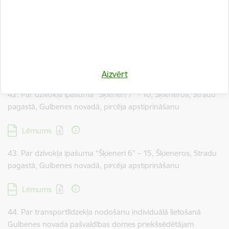
Lejupielādēt:
Lēmums
41.Par dzīvokļa īpašuma “Stāķi 17” – 14, Stāķos, Stradu
pagastā, Gulbenes novadā, pircēja apstiprināšanu
Lejupielādēt:
Lēmums
Aizvērt
42. Par dzīvokļa īpašuma “Šķieneri 7” - 10, Šķieneros, Stradu
pagastā, Gulbenes novadā, pircēja apstiprināšanu
Lejupielādēt:
Lēmums
43. Par dzīvokļa īpašuma “Šķieneri 6” – 15, Šķieneros, Stradu
pagastā, Gulbenes novadā, pircēja apstiprināšanu
Lejupielādēt:
Lēmums
44. Par transportlīdzekļa nodošanu individuālā lietošanā
Gulbenes novada pašvaldības domes priekšsēdētājam