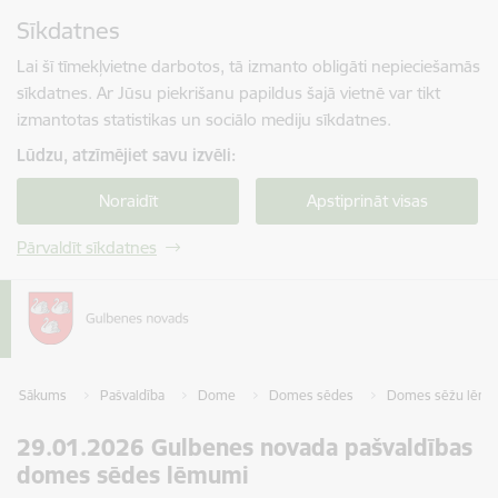
Pāriet uz lapas saturu
Sīkdatnes
Spied
lai meklētu
Enter
Lai šī tīmekļvietne darbotos, tā izmanto obligāti nepieciešamās
sīkdatnes. Ar Jūsu piekrišanu papildus šajā vietnē var tikt
izmantotas statistikas un sociālo mediju sīkdatnes.
Lūdzu, atzīmējiet savu izvēli:
Noraidīt
Apstiprināt visas
Pārvaldīt sīkdatnes
Sākums
Pašvaldība
Dome
Domes sēdes
Domes sēžu lēmum
29.01.2026 Gulbenes novada pašvaldības
domes sēdes lēmumi