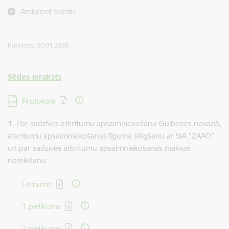
Atskaņot tekstu
Publicēts: 30.01.2026.
Sēdes ieraksts
Lejupielādēt:
Protokols
1. Par sadzīves atkritumu apsaimniekošanu Gulbenes novadā,
atkritumu apsaimniekošanas līguma slēgšanu ar SIA “ZAAO”
un par sadzīves atkritumu apsaimniekošanas maksas
noteikšanu
Lejupielādēt:
Lēmums
Lejupielādēt:
1.pielikums
Lejupielādēt:
2.pielikums