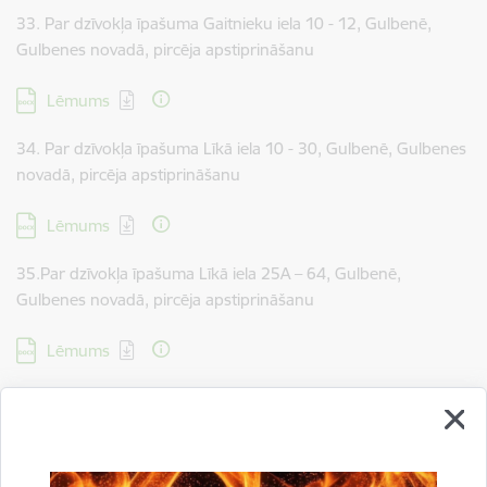
33. Par dzīvokļa īpašuma Gaitnieku iela 10 - 12, Gulbenē,
Gulbenes novadā, pircēja apstiprināšanu
Lejupielādēt:
Lēmums
34. Par dzīvokļa īpašuma Līkā iela 10 - 30, Gulbenē, Gulbenes
novadā, pircēja apstiprināšanu
Lejupielādēt:
Lēmums
35.Par dzīvokļa īpašuma Līkā iela 25A – 64, Gulbenē,
Gulbenes novadā, pircēja apstiprināšanu
Lejupielādēt:
Lēmums
36. Par dzīvokļa īpašuma Rīgas iela 58A – 31, Gulbenē,
Gulbenes novadā, pircēja apstiprināšanu
Lejupielādēt:
Lēmums