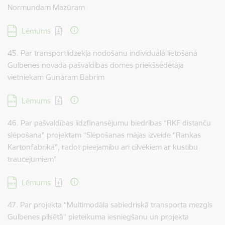
Normundam Mazūram
Lejupielādēt:
Lēmums
45. Par transportlīdzekļa nodošanu individuālā lietošanā
Gulbenes novada pašvaldības domes priekšsēdētāja
vietniekam Gunāram Babrim
Lejupielādēt:
Lēmums
46. Par pašvaldības līdzfinansējumu biedrības “RKF distanču
slēpošana” projektam “Slēpošanas mājas izveide “Rankas
Kartonfabrikā”, radot pieejamību arī cilvēkiem ar kustību
traucējumiem”
Lejupielādēt:
Lēmums
47. Par projekta “Multimodāla sabiedriskā transporta mezgls
Gulbenes pilsētā” pieteikuma iesniegšanu un projekta