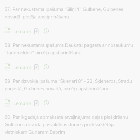
57. Par nekustamā īpašuma “Siliņi 1” Gulbenē, Gulbenes
novadā, pircēja apstiprināšanu
Lejupielādēt:
Lēmums
58. Par nekustamā īpašuma Daukstu pagastā ar nosaukumu
“Jaunmelderi” pircēja apstiprināšanu
Lejupielādēt:
Lēmums
59. Par dzīvokļa īpašuma “Šķieneri 8” - 22, Šķieneros, Stradu
pagastā, Gulbenes novadā, pircēja apstiprināšanu
Lejupielādēt:
Lēmums
60. Par ikgadējā apmaksātā atvaļinājuma daļas piešķiršanu
Gulbenes novada pašvaldības domes priekšsēdētāja
vietniekam Gunāram Babrim