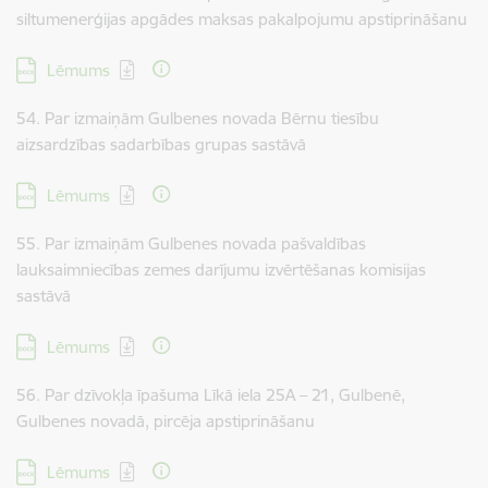
siltumenerģijas apgādes maksas pakalpojumu apstiprināšanu
Lejupielādēt:
Lēmums
54. Par izmaiņām Gulbenes novada Bērnu tiesību
aizsardzības sadarbības grupas sastāvā
Lejupielādēt:
Lēmums
55. Par izmaiņām Gulbenes novada pašvaldības
lauksaimniecības zemes darījumu izvērtēšanas komisijas
sastāvā
Lejupielādēt:
Lēmums
56. Par dzīvokļa īpašuma Līkā iela 25A – 21, Gulbenē,
Gulbenes novadā, pircēja apstiprināšanu
Lejupielādēt:
Lēmums