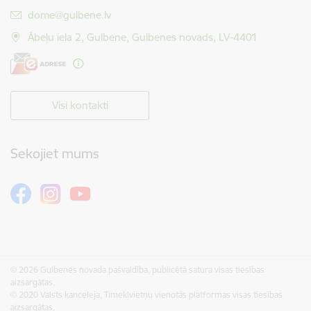
E-pasts:
dome@gulbene.lv
Ābeļu iela 2, Gulbene, Gulbenes novads, LV-4401
Visi kontakti
Sekojiet mums
© 2026 Gulbenes novada pašvaldība, publicētā satura visas tiesības
aizsargātas.
© 2020 Valsts kanceleja, Tīmekļvietņu vienotās platformas visas tiesības
aizsargātas.