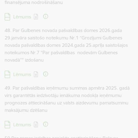
finansējuma nodrošināšanu
Lejupielādēt:
Lēmums
48. Par Gulbenes novada pašvaldības domes 2026.gada
29.janvāra saistošo noteikumu Nr.1 “Grozījumi Gulbenes
novada pašvaldības domes 2024.gada 25.aprīļa saistošajos
noteikumos Nr.7 “Par pašvaldības nodevām Gulbenes
novadā”” izdošanu
Lejupielādēt:
Lēmums
49. Par pašvaldības ieņēmumu summas apmēra 2025. gadā
virs garantētās iedzīvotāju ienākuma nodokļa ieņēmumu
prognozes attiecināšanu uz valsts aizdevumu pamatsummu
maksājumu dzēšanu
Lejupielādēt:
Lēmums