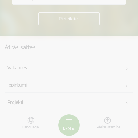
Kājene
Ātrās saites
Vakances
Iepirkumi
Projekti
Pašvaldība
Language
Piekļūstamība
Izvēlne
Izsoles