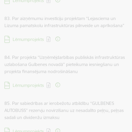
Lēmumprojekts
83. Par aizņēmumu investīciju projektam “Lejasciema un
Lizuma pamatskolu infrastruktūras pilnveide un aprīkošana”
Lejupielādēt:
Lēmumprojekts
84. Par projekta “Uzņēmējdarbības publiskās infrastruktūras
uzlabošana Gulbenes novadā” pieteikuma iesniegšanu un
projekta finansējuma nodrošināšanu
Lejupielādēt:
Lēmumprojekts
85. Par sabiedrības ar ierobežotu atbildību “GULBENES
AUTOBUSS” rezervju novirzīšanu uz nesadalīto peļņu, peļņas
sadali un dividenžu izmaksu
Lejupielādēt:
Lēmumprojekts