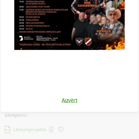
45. Par dzīvokļa īpašuma “Šķieneri 10” – 45, Šķieneri, Stradu
pagasts, Gulbenes novads, atsavināšanu īrniekam
Lejupielādēt:
Lēmumprojekts
46. Par nekustamā īpašuma Jaungulbenes pagastā ar
nosaukumu “Aduliena 2” atsavināšanas izbeigšanu
Lejupielādēt:
Lēmumprojekts
47.Par dzīvokļa īpašuma “Lauksaimniecības skola 20” – 9,
Aizvērt
Jaungulbenē, Jaungulbenes pagastā, atsavināšanas
izbeigšanu
Lejupielādēt:
Lēmumprojekts