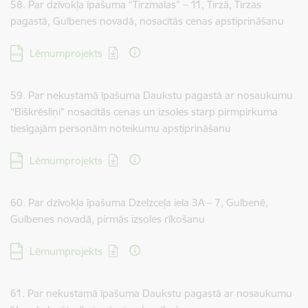
58. Par dzīvokļa īpašuma “Tirzmalas” – 11, Tirzā, Tirzas
pagastā, Gulbenes novadā, nosacītās cenas apstiprināšanu
Lejupielādēt:
Lēmumprojekts
59. Par nekustamā īpašuma Daukstu pagastā ar nosaukumu
“Biškrēsliņi” nosacītās cenas un izsoles starp pirmpirkuma
tiesīgajām personām noteikumu apstiprināšanu
Lejupielādēt:
Lēmumprojekts
60. Par dzīvokļa īpašuma Dzelzceļa iela 3A – 7, Gulbenē,
Gulbenes novadā, pirmās izsoles rīkošanu
Lejupielādēt:
Lēmumprojekts
61. Par nekustamā īpašuma Daukstu pagastā ar nosaukumu