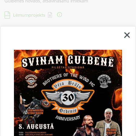
Gulbenes novads, atsavināšanu īrniekam
Lejupielādēt:
Lēmumprojekts
42. Par dzīvokļa īpašuma “Ražotāji” – 3, Lizums, Lizuma
pagasts, Gulbenes novads, atsavināšanu īrniekam
Lejupielādēt:
Lēmumprojekts
43.Par dzīvokļa īpašuma “Šķieneri 3” – 5, Šķieneri, Stradu
pagasts, Gulbenes novads, atsavināšanu īrniekam
Lejupielādēt:
Lēmumprojekts
44. Par dzīvokļa īpašuma “Šķieneri 6” – 14, Šķieneri, Stradu
pagasts, Gulbenes novads, atsavināšanu īrniekam
Lejupielādēt:
Lēmumprojekts