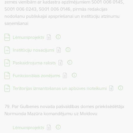
zemes vienībām ar kadastra apzīmējumiem 5001 006 0145,
5001 006 0243, 5001 006 0146, pirmās redakcijas
nodošanu publiskajai apspriešanai un institūciju atzinumu
saņemšanai
Lejupielādēt:
Lēmumprojekts
Lejupielādēt:
Institūciju nosacījumi
Lejupielādēt:
Paskaidrojuma raksts
Lejupielādēt:
Funkcionālais zonējums
Lejupielādēt:
Teritorijas izmantošanas un apbūves noteikumi
79. Par Gulbenes novada pašvaldības domes priekšsēdētāja
Normunda Mazūra komandējumu uz Moldovu
Lejupielādēt:
Lēmumprojekts