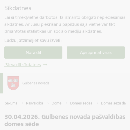
Pāriet uz lapas saturu
Sīkdatnes
Spied
lai meklētu
Enter
Lai šī tīmekļvietne darbotos, tā izmanto obligāti nepieciešamās
sīkdatnes. Ar Jūsu piekrišanu papildus šajā vietnē var tikt
izmantotas statistikas un sociālo mediju sīkdatnes.
Lūdzu, atzīmējiet savu izvēli:
Noraidīt
Apstiprināt visas
Pārvaldīt sīkdatnes
Sākums
Pašvaldība
Dome
Domes sēdes
Domes sēžu darba
30.04.2026. Gulbenes novada pašvaldības
domes sēde