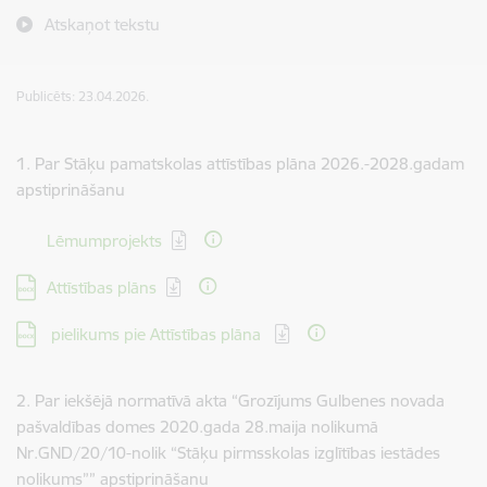
Atskaņot tekstu
Publicēts: 23.04.2026.
1. Par Stāķu pamatskolas attīstības plāna 2026.-2028.gadam
apstiprināšanu
Lejupielādēt:
Lēmumprojekts
Lejupielādēt:
Attīstības plāns
Lejupielādēt:
pielikums pie Attīstības plāna
2. Par iekšējā normatīvā akta “Grozījums Gulbenes novada
pašvaldības domes 2020.gada 28.maija nolikumā
Nr.GND/20/10-nolik “Stāķu pirmsskolas izglītības iestādes
nolikums”” apstiprināšanu