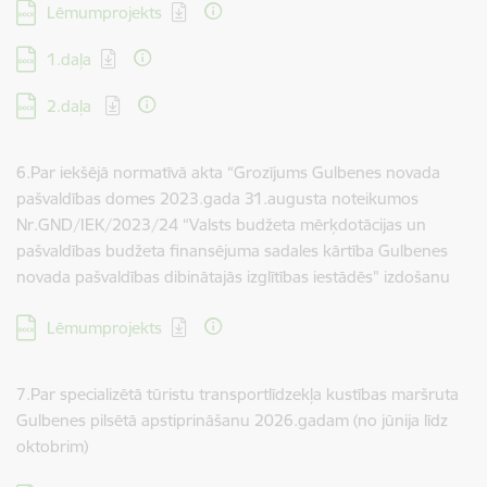
Lejupielādēt:
Lēmumprojekts
Lejupielādēt:
1.daļa
Lejupielādēt:
2.daļa
6.Par iekšējā normatīvā akta “Grozījums Gulbenes novada
pašvaldības domes 2023.gada 31.augusta noteikumos
Nr.GND/IEK/2023/24 “Valsts budžeta mērķdotācijas un
pašvaldības budžeta finansējuma sadales kārtība Gulbenes
novada pašvaldības dibinātajās izglītības iestādēs” izdošanu
Lejupielādēt:
Lēmumprojekts
7.Par specializētā tūristu transportlīdzekļa kustības maršruta
Gulbenes pilsētā apstiprināšanu 2026.gadam (no jūnija līdz
oktobrim)