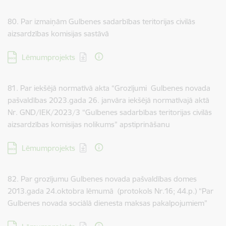
80. Par izmaiņām Gulbenes sadarbības teritorijas civilās
aizsardzības komisijas sastāvā
Lejupielādēt:
Lēmumprojekts
81. Par iekšējā normatīvā akta “Grozījumi Gulbenes novada
pašvaldības 2023.gada 26. janvāra iekšējā normatīvajā aktā
Nr. GND/IEK/2023/3 “Gulbenes sadarbības teritorijas civilās
aizsardzības komisijas nolikums” apstiprināšanu
Lejupielādēt:
Lēmumprojekts
82. Par grozījumu Gulbenes novada pašvaldības domes
2013.gada 24.oktobra lēmumā (protokols Nr.16; 44.p.) “Par
Gulbenes novada sociālā dienesta maksas pakalpojumiem”
Lejupielādēt: