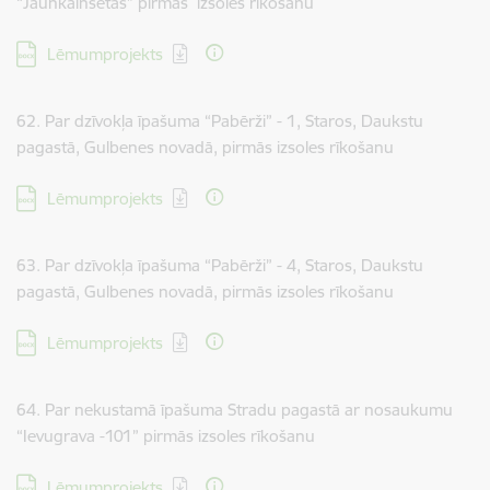
“Jaunkalnsētas” pirmās izsoles rīkošanu
Lejupielādēt:
Lēmumprojekts
62. Par dzīvokļa īpašuma “Pabērži” - 1, Staros, Daukstu
pagastā, Gulbenes novadā, pirmās izsoles rīkošanu
Lejupielādēt:
Lēmumprojekts
63. Par dzīvokļa īpašuma “Pabērži” - 4, Staros, Daukstu
pagastā, Gulbenes novadā, pirmās izsoles rīkošanu
Lejupielādēt:
Lēmumprojekts
64. Par nekustamā īpašuma Stradu pagastā ar nosaukumu
“Ievugrava -101” pirmās izsoles rīkošanu
Lejupielādēt:
Lēmumprojekts