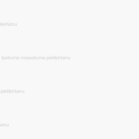
šķiršanu
ā īpašuma nosaukuma piešķiršanu
piešķiršanu
šanu