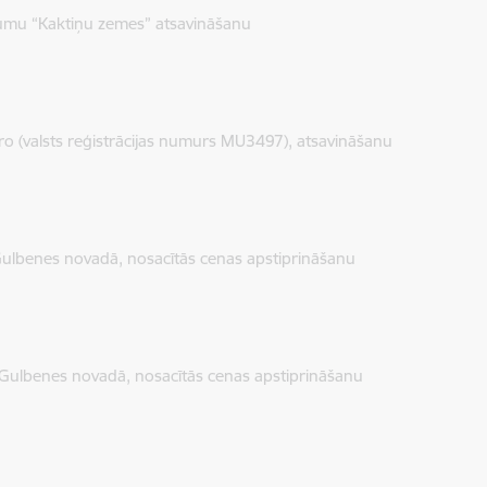
umu “Kaktiņu zemes” atsavināšanu
ro (valsts reģistrācijas numurs MU3497), atsavināšanu
 Gulbenes novadā, nosacītās cenas apstiprināšanu
 Gulbenes novadā, nosacītās cenas apstiprināšanu