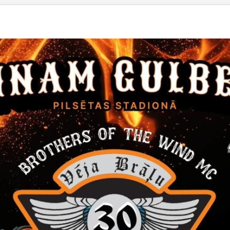
du pagasta nekustamajam īpašumam “Griezītes”
vada pašvaldības domes lēmumā Nr. GND/2025/269 “Par zemes ierī
i”” (protokols Nr.10; 16.p.)
, Gulbenes novadā, atsavināšanu
2 atsavināšanu