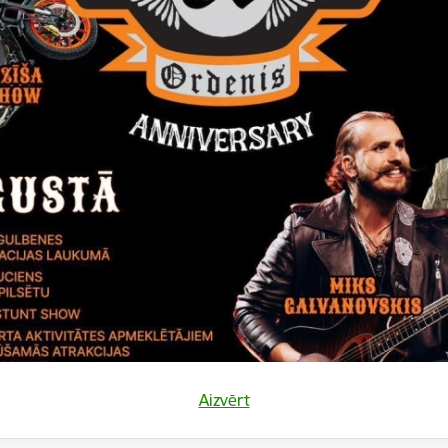
8 atsavināšanu
19 - 23 atsavināšanu
nosaukumu “Aduliena 2” atsavināšanu
 nosaukumu “Obrovas pļavas” atsavināšanu
Aizvērt