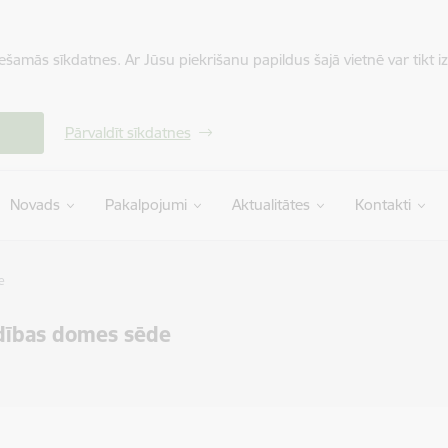
iešamās sīkdatnes. Ar Jūsu piekrišanu papildus šajā vietnē var tikt i
Pārvaldīt sīkdatnes
Novads
Pakalpojumi
Aktualitātes
Kontakti
e
dības domes sēde