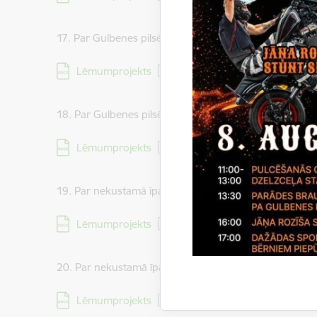
17. Par Gulbenes pilsētas dzīvokļa īpašuma Pils iela 6-
Lejupielādēt:
Lēmumprojekts
18. Par Gulbenes pilsētas dzīvokļa īpašuma Rīgas iela 
Lejupielādēt:
Lēmumprojekts
19. Par nekustamā īpašuma Jaungulbenes pagastā ar 
Lejupielādēt:
Lēmumprojekts
20. Par nekustamā īpašuma Jaungulbenes pagastā ar
Lejupielādēt:
Lēmumprojekts