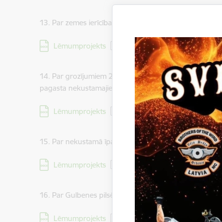
13. Par zemes ierīcības projekta apstiprināšanu Stra
Lejupielādēt:
Lēmumprojekts
14. Par grozījumiem 2025.gada 24.aprīļa Gulbenes no
pagasta nekustamajiem īpašumiem “Ziedulejas” un “Klān
Lejupielādēt:
Lēmumprojekts
15. Par nekustamā īpašuma Jasmīnu iela 10A, Gulbenē
Lejupielādēt:
Lēmumprojekts
16. Par Gulbenes pilsētas dzīvokļa īpašuma Pils iela 6-
Lejupielādēt:
Lēmumprojekts