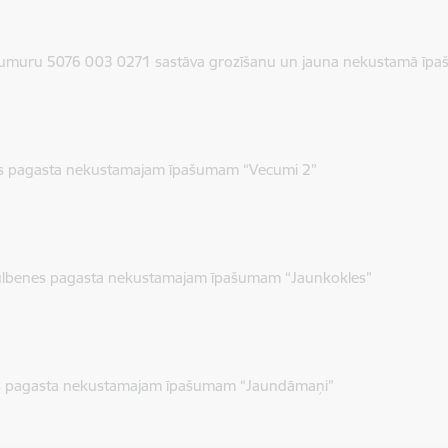
 numuru 5076 003 0271 sastāva grozīšanu un jauna nekustamā īp
avas pagasta nekustamajam īpašumam “Vecumi 2”
ngulbenes pagasta nekustamajam īpašumam “Jaunkokles”
enes pagasta nekustamajam īpašumam “Jaundāmaņi”