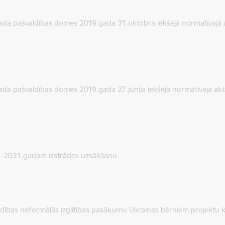
vada pašvaldības domes 2019.gada 31.oktobra iekšējā normatīvajā
vada pašvaldības domes 2019.gada 27.jūnija iekšējā normatīvajā a
6.-2031.gadam izstrādes uzsākšanu
ldības neformālās izglītības pasākumu Ukrainas bērniem projektu 