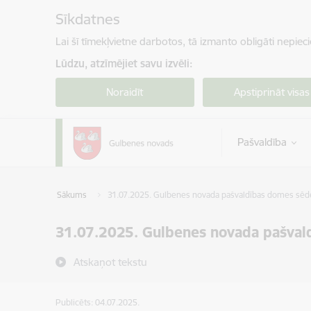
Pāriet uz lapas saturu
Sīkdatnes
Lai šī tīmekļvietne darbotos, tā izmanto obligāti nepiec
Lūdzu, atzīmējiet savu izvēli:
Noraidīt
Apstiprināt visas
Pašvaldība
Sākums
31.07.2025. Gulbenes novada pašvaldības domes sēd
31.07.2025. Gulbenes novada pašval
Atskaņot tekstu
Publicēts: 04.07.2025.