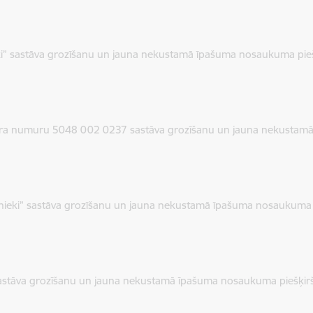
i” sastāva grozīšanu un jauna nekustamā īpašuma nosaukuma pie
tra numuru 5048 002 0237 sastāva grozīšanu un jauna nekustam
nieki” sastāva grozīšanu un jauna nekustamā īpašuma nosaukuma 
sastāva grozīšanu un jauna nekustamā īpašuma nosaukuma piešķir