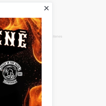
cības projekta apstiprināšanu Litenes