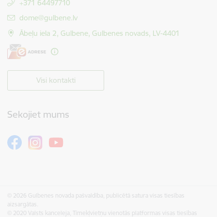
+371 64497710
E-pasts:
dome@gulbene.lv
Ābeļu iela 2, Gulbene, Gulbenes novads, LV-4401
Visi kontakti
Sekojiet mums
© 2026 Gulbenes novada pašvaldība, publicētā satura visas tiesības
aizsargātas.
© 2020 Valsts kanceleja, Tīmekļvietņu vienotās platformas visas tiesības