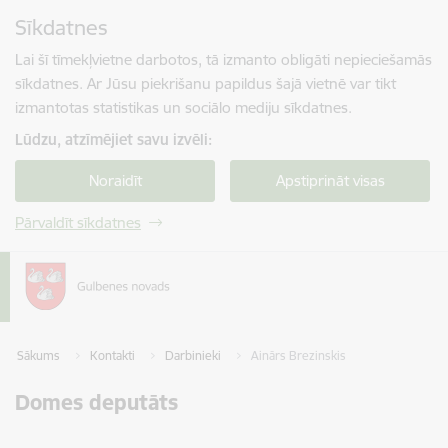
Pāriet uz lapas saturu
Sīkdatnes
Spied
lai meklētu
Enter
Lai šī tīmekļvietne darbotos, tā izmanto obligāti nepieciešamās
sīkdatnes. Ar Jūsu piekrišanu papildus šajā vietnē var tikt
izmantotas statistikas un sociālo mediju sīkdatnes.
Lūdzu, atzīmējiet savu izvēli:
Noraidīt
Apstiprināt visas
Pārvaldīt sīkdatnes
Sākums
Kontakti
Darbinieki
Ainārs Brezinskis
Domes deputāts