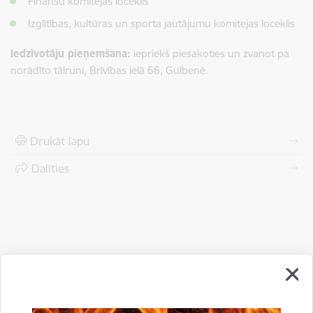
Finanšu komitejas loceklis
Izglītības, kultūras un sporta jautājumu komitejas loceklis
Iedzīvotāju pieņemšana:
iepriekš piesakoties un zvanot pa
norādīto tālruni, Brīvības ielā 66, Gulbenē.
Drukāt lapu
Dalīties