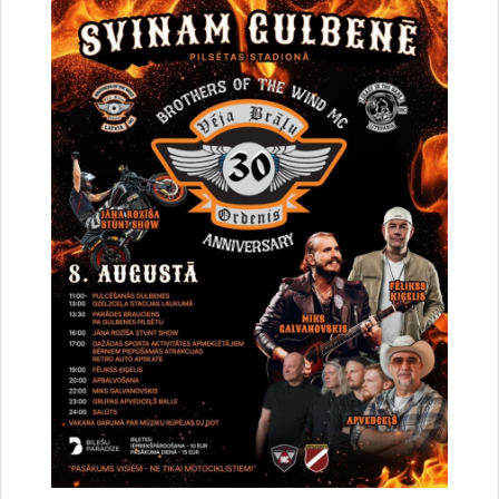
Vai šī informācija bija noderīga?
Sniegt atsauksmi
Esi pirmais, kurš uzzina!
Piesakies jaunumu saņemšanai savā e-pastā.