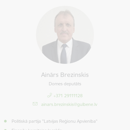
Ainārs Brezinskis
Domes deputāts
+371 29111128
E-pasts:
ainars.brezinskis@gulbene.lv
Politiskā partija "Latvijas Reģionu Apvienība"