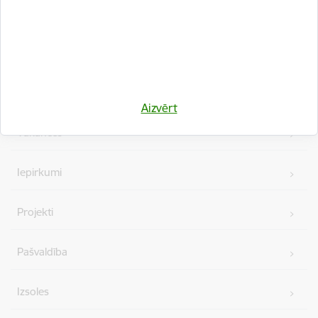
Kājene
Ātrās saites
Aizvērt
Vakances
Iepirkumi
Projekti
Pašvaldība
Izsoles