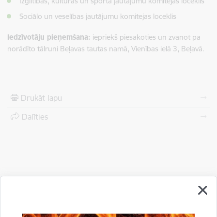
Izglītības, kultūras un sporta jautājumu komitejas loceklis
Sociālo un veselības jautājumu komitejas loceklis
Iedzīvotāju pieņemšana:
iepriekš piesakoties un zvanot pa
norādīto tālruni Beļavas tautas namā, Vienības ielā
3, Beļavā.
Drukāt lapu
Dalīties