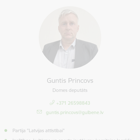
Guntis Princovs
Domes deputāts
+371 26598843
E-pasts:
guntis.princovs@gulbene.lv
Partija "Latvijas attīstībai"