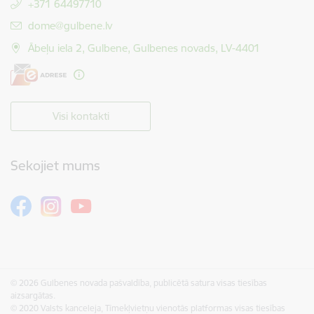
+371 64497710
E-pasts:
dome@gulbene.lv
Ābeļu iela 2, Gulbene, Gulbenes novads, LV-4401
Visi kontakti
Sekojiet mums
© 2026 Gulbenes novada pašvaldība, publicētā satura visas tiesības
aizsargātas.
© 2020 Valsts kanceleja, Tīmekļvietņu vienotās platformas visas tiesības