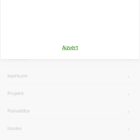
Kājene
Ātrās saites
Aizvērt
Vakances
Iepirkumi
Projekti
Pašvaldība
Izsoles