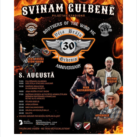
Vai šī informācija bija noderīga?
Sniegt atsauksmi
Esi pirmais, kurš uzzina!
Piesakies jaunumu saņemšanai savā e-pastā.