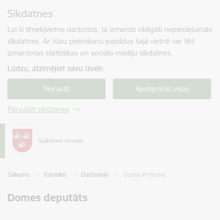
Pāriet uz lapas saturu
Sīkdatnes
Spied
lai meklētu
Enter
Lai šī tīmekļvietne darbotos, tā izmanto obligāti nepieciešamās
sīkdatnes. Ar Jūsu piekrišanu papildus šajā vietnē var tikt
izmantotas statistikas un sociālo mediju sīkdatnes.
Lūdzu, atzīmējiet savu izvēli:
Noraidīt
Apstiprināt visas
Pārvaldīt sīkdatnes
Sākums
Kontakti
Darbinieki
Guntis Princovs
Domes deputāts