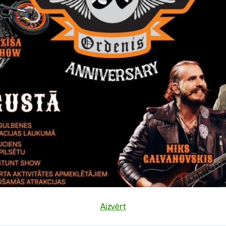
Vai šī informācija bija noderīga?
Sniegt atsauksmi
Aizvērt