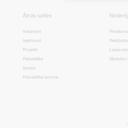
Kājene
Ātrās saites
Noderīg
Vakances
Privātuma
Iepirkumi
Piekļūsta
Projekti
Lapas kar
Pašvaldība
Sīkdatņu 
Izsoles
Pašvaldība iznomā
©