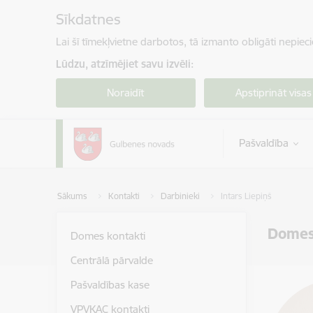
Pāriet uz lapas saturu
Sīkdatnes
Lai šī tīmekļvietne darbotos, tā izmanto obligāti nepiec
Lūdzu, atzīmējiet savu izvēli:
Noraidīt
Apstiprināt visas
Pašvaldība
Sākums
Kontakti
Darbinieki
Intars Liepiņš
Domes
Domes kontakti
Centrālā pārvalde
Pašvaldības kase
VPVKAC kontakti