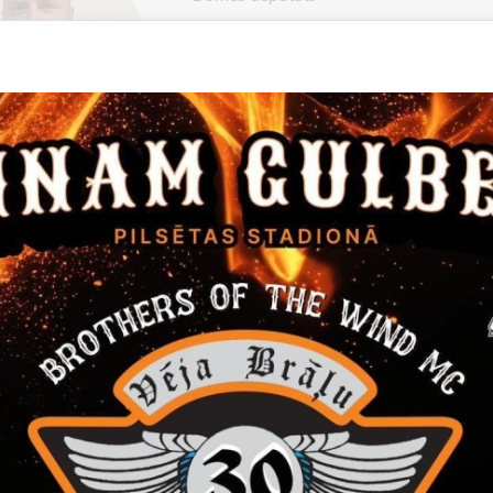
+371 29448432
E-pasts:
intars.liepins@gulbene.lv
ja "Jaunā VIENOTĪBA"
šu komitejas loceklis
āju pieņemšana:
iepriekš piesakoties un zvanot pa norādīto tālruni,