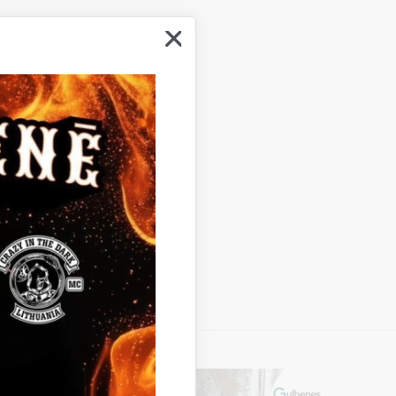
 Ābeļu ielā 2, Gulbenē.