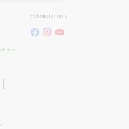
Sekojiet mums
Gulbenes
s.