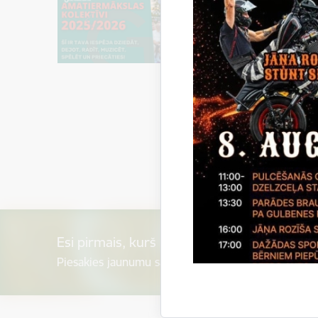
Esi pirmais, kurš uzzina!
Piesakies jaunumu saņemšanai savā e-pastā.