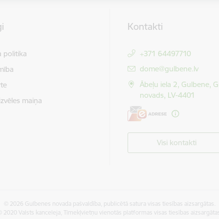
i
Kontakti
 politika
+371 64497710
E-pasts:
dome@gulbene.lv
mība
Ābeļu iela 2, Gulbene, 
te
novads, LV-4401
izvēles maiņa
Visi kontakti
© 2026 Gulbenes novada pašvaldība, publicētā satura visas tiesības aizsargātas.
 2020 Valsts kanceleja, Tīmekļvietņu vienotās platformas visas tiesības aizsargāta