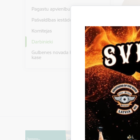
Pagastu apvienību pārvaldes
Pašvaldības iestādes
Komitejas
Darbinieki
Gulbenes novada kultūras centra
kase
Parti
Finan
Iedzīvot