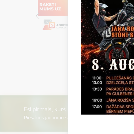
Esi pirmais, kurš uzzina!
Piesakies jaunumu saņemšanai savā e-pastā.