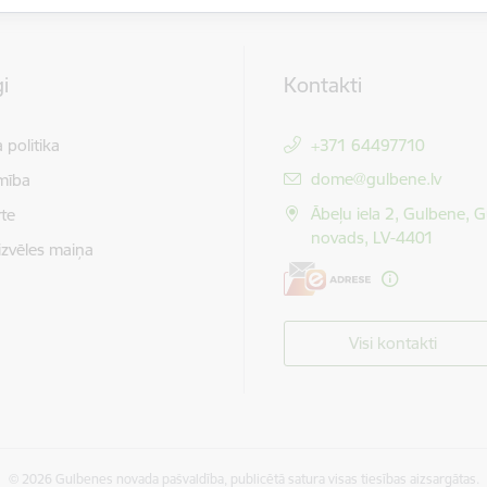
i
Kontakti
 politika
+371 64497710
E-pasts:
dome@gulbene.lv
mība
Ābeļu iela 2, Gulbene, 
te
novads, LV-4401
izvēles maiņa
Visi kontakti
© 2026 Gulbenes novada pašvaldība, publicētā satura visas tiesības aizsargātas.