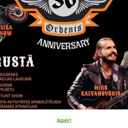
Vai šī informācija bija noderīga?
Sniegt atsauksmi
Aizvērt