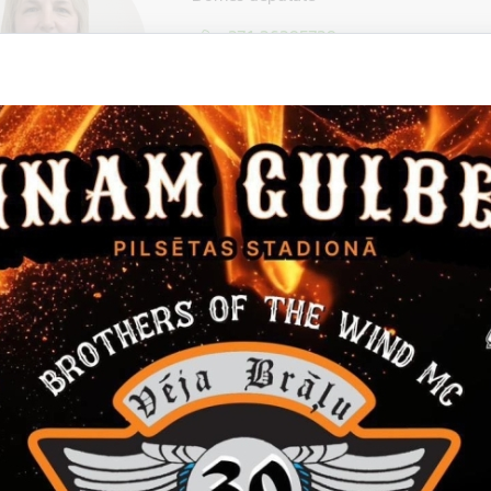
+371 26385738
E-pasts:
liena.silauniece@gulbene.lv
a "Latvijas attīstībai"
ības, kultūras un sporta jautājumu komitejas locekle
āju pieņemšana:
mēneša pirmā un trešā otrdienā no plkst.13.00 - 
lā 12, Gulbenē.