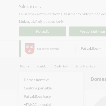
Pāriet uz lapas saturu
Sīkdatnes
Lai šī tīmekļvietne darbotos, tā izmanto obligāti nepiec
Lūdzu, atzīmējiet savu izvēli:
Noraidīt
Apstiprināt visas
Pašvaldība
Sākums
Kontakti
Darbinieki
Liena Silauniece
Domes
Domes kontakti
Centrālā pārvalde
Pašvaldības kase
VPVKAC kontakti