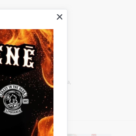
17.00 Gulbenes novada vidusskolā,