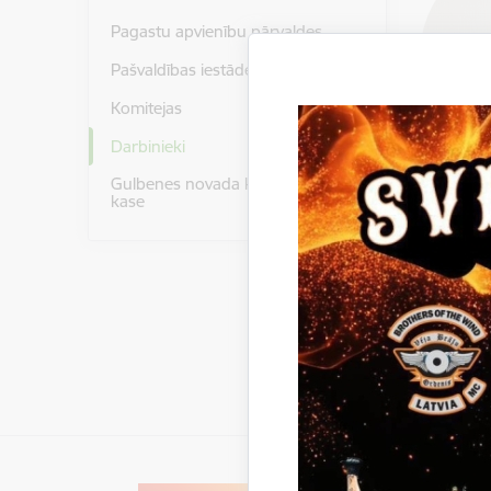
Pagastu apvienību pārvaldes
Pašvaldības iestādes
Komitejas
Darbinieki
Gulbenes novada kultūras centra
kase
Partij
Izglīt
Iedzīvot
Skolas ie