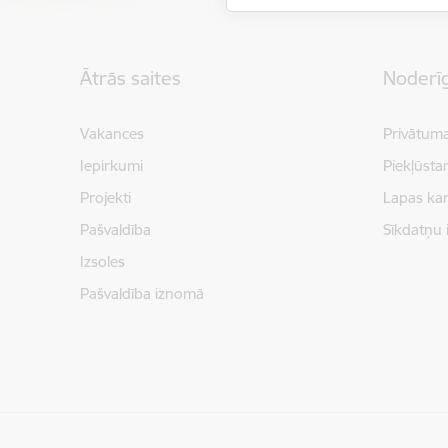
Kājene
Ātrās saites
Noderīg
Vakances
Privātuma
Iepirkumi
Piekļūsta
Projekti
Lapas kar
Pašvaldība
Sīkdatņu 
Izsoles
Pašvaldība iznomā