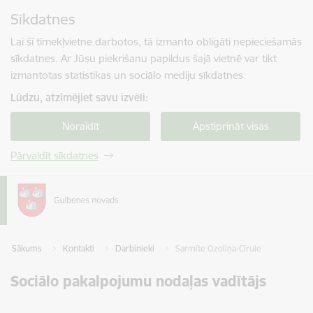
Pāriet uz lapas saturu
Sīkdatnes
Spied
lai meklētu
Enter
Lai šī tīmekļvietne darbotos, tā izmanto obligāti nepieciešamās
sīkdatnes. Ar Jūsu piekrišanu papildus šajā vietnē var tikt
izmantotas statistikas un sociālo mediju sīkdatnes.
Lūdzu, atzīmējiet savu izvēli:
Noraidīt
Apstiprināt visas
Pārvaldīt sīkdatnes
Sākums
Kontakti
Darbinieki
Sarmīte Ozoliņa-Cīrule
Sociālo pakalpojumu nodaļas vadītājs