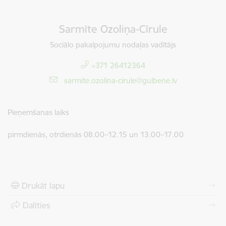
Sarmīte Ozoliņa-Cīrule
Sociālo pakalpojumu nodaļas vadītājs
+371 26412364
E-pasts:
sarmite.ozolina-cirule@gulbene.lv
Pieņemšanas laiks
pirmdienās, otrdienās 08.00–12.15 un 13.00–17.00
Drukāt lapu
Dalīties