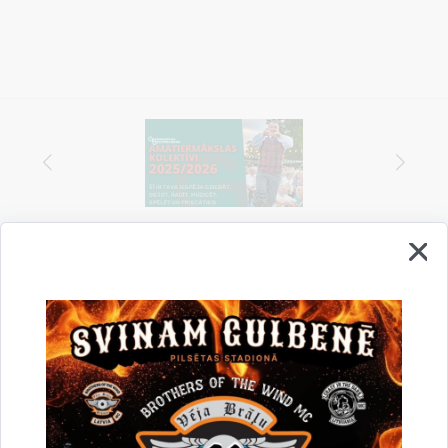
Vai šī informācija bija noderīga?
Sniegt atsauksmi