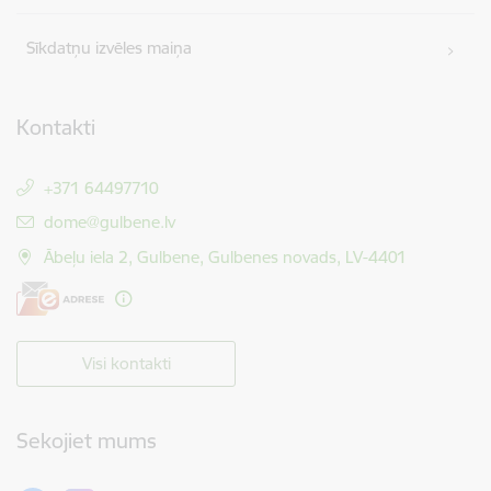
Sīkdatņu izvēles maiņa
Kontakti
+371 64497710
E-pasts:
dome@gulbene.lv
Ābeļu iela 2, Gulbene, Gulbenes novads, LV-4401
Visi kontakti
Sekojiet mums