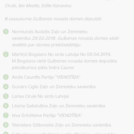
Cīrule, Ilze Mezīte, Edīte Kanaviņa.
III sasaukuma Gulbenes novada domes deputāti
Normunds Audzišs Zaļo un Zemnieku
savienība
29.03.2018. Gulbenes novada domes sēdē
ievēlēts par domes priekšsēdētāju.
Mārtiņš Bogdans No sirds Latvijai No 09.04.2019.
M.Bogdana vietā Gulbenes novada domes deputāta
pienākumus pilda Indra Caune.
Andis Caunītis Partija "VIENOTĪBA"
Gunārs Ciglis Zaļo un Zemnieku savienība
Larisa Cīrule No sirds Latvijai
Lāsma Gabdulļina Zaļo un Zemnieku savienība
Ieva Grīnšteine Partija "VIENOTĪBA"
Stanislavs Gžibovskis Zaļo un Zemnieku savienība