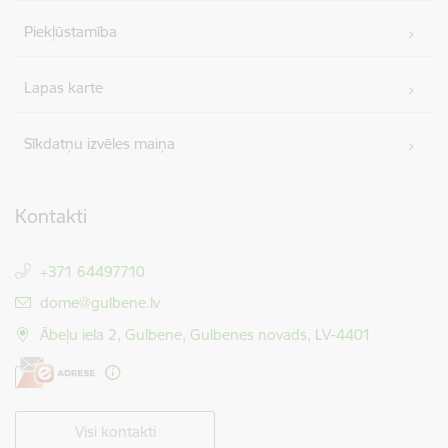
Piekļūstamība
Lapas karte
Sīkdatņu izvēles maiņa
Kontakti
+371 64497710
E-pasts:
dome@gulbene.lv
Ābeļu iela 2, Gulbene, Gulbenes novads, LV-4401
Visi kontakti