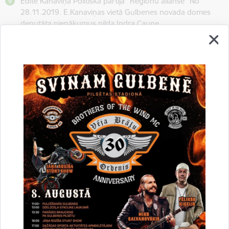
Edīte Kanaviņa Politiskā partija "Reģionu alianse" No
28.11.2019. E.Kanaviņas vietā Gulbenes novada domes
deputāta pienākumus pilda Indra Caune.
Valtis Krauklis Politiskā partija "Reģionu alianse"
Intars Liepiņš Partija "VIENOTĪBA"
Normunds Mazūrs Politiskā partija "Reģionu alianse"
Ilze Mezīte Partija "VIENOTĪBA"
Guntis Princovs Politiskā partija "Reģionu alianse"
Guna Pūcīte Zaļo un Zemnieku savienība
Anatolijs Savickis No sirds Latvijai
Andris Vējiņš Zaļo un Zemnieku savienība 19.06.2017.–
29.03.2018. ir Gulbenes novada domes priekšsēdētājs.