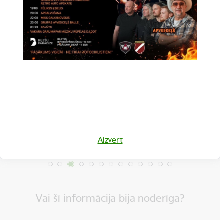
Drukāt lapu
Dalīties
Aizvērt
Vai šī informācija bija noderīga?