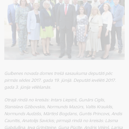
Gulbenes novada domes trešā sasaukuma deputāti pēc
pirmās sēdes 2017. gada 19. jūnijā. Deputāti ievēlēti 2017.
gada 3. jūnija vēlēšanās.
Otrajā rindā no kreisās: Intars Liepiņš, Gunārs Ciglis,
Stanislavs Gžibovskis, Normunds Mazūrs, Valtis Krauklis,
Normunds Audzišs, Mārtiņš Bogdans, Guntis Princovs, Andis
Caunītis, Anatolijs Savickis; pirmajā rindā no kreisās: Lāsma
Gabdulļina, Ieva Grīnšteine, Guna Pūcīte, Andris Vējiņš, Larisa