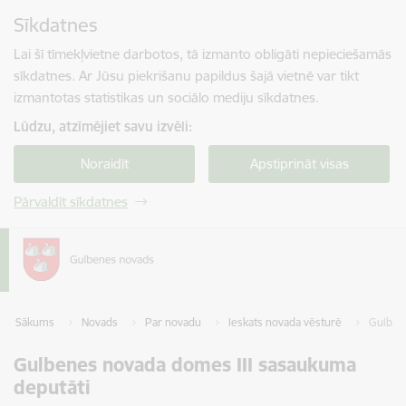
Pāriet uz lapas saturu
Sīkdatnes
Spied
lai meklētu
Enter
Lai šī tīmekļvietne darbotos, tā izmanto obligāti nepieciešamās
sīkdatnes. Ar Jūsu piekrišanu papildus šajā vietnē var tikt
izmantotas statistikas un sociālo mediju sīkdatnes.
Lūdzu, atzīmējiet savu izvēli:
Noraidīt
Apstiprināt visas
Pārvaldīt sīkdatnes
Sākums
Novads
Par novadu
Ieskats novada vēsturē
Gulben
Gulbenes novada domes III sasaukuma
deputāti