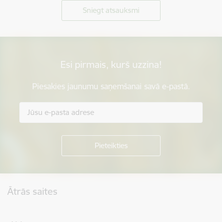
Sniegt atsauksmi
Esi pirmais, kurš uzzina!
Piesakies jaunumu saņemšanai savā e-pastā.
Kājene
Ātrās saites