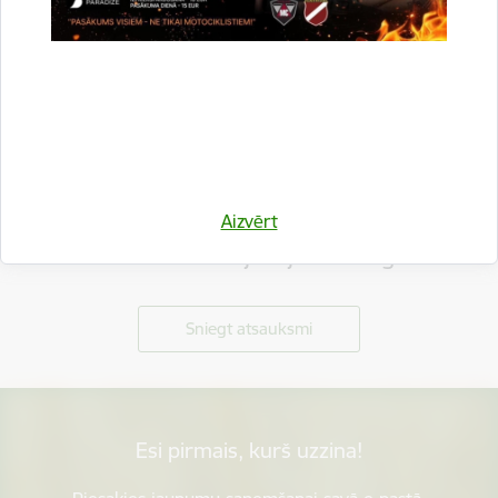
Aizvērt
Vai šī informācija bija noderīga?
Sniegt atsauksmi
Esi pirmais, kurš uzzina!