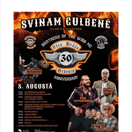
„Būvdarbu veikšana projektā „Ūdenssaimniecības
infrastruktūras attīstība Gulbenes novada Jaungulbenes
pagasta Gulbīša ciemā”", iepirkuma identifikācijas Nr. GND-
2014/17/ERAF.
Gulbenes novada domes iepirkumu komisija 2014.gada
3.jūnijā nolēmusi atzīt par uzvarētāju SIA “Siltumkomforts”,
reģ. Nr. 40003797725, ar līgumcenu bez PVN EUR
189416,11.
Drukāt lapu
Dalīties