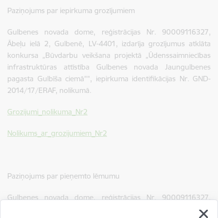
Paziņojums par iepirkuma grozījumiem
Gulbenes novada dome, reģistrācijas Nr. 90009116327,
Ābeļu ielā 2, Gulbenē, LV-4401, izdarīja grozījumus atklāta
konkursa „Būvdarbu veikšana projektā „Ūdenssaimniecības
infrastruktūras attīstība Gulbenes novada Jaungulbenes
pagasta Gulbīša ciemā"", iepirkuma identifikācijas Nr. GND-
2014/17/ERAF, nolikumā.
Grozijumi_nolikuma_Nr2
Nolikums_ar_grozijumiem_Nr2
Paziņojums par pieņemto lēmumu
Gulbenes novada dome, reģistrācijas Nr. 90009116327,
Ābeļu ielā 2, Gulbenē, LV-4401, pieņēmusi lēmumu iepirkumā