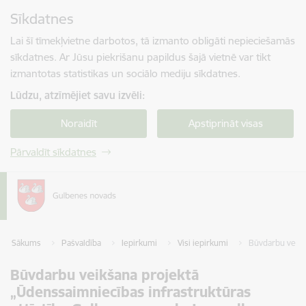
Pāriet uz lapas saturu
Sīkdatnes
Spied
lai meklētu
Enter
Lai šī tīmekļvietne darbotos, tā izmanto obligāti nepieciešamās
sīkdatnes. Ar Jūsu piekrišanu papildus šajā vietnē var tikt
izmantotas statistikas un sociālo mediju sīkdatnes.
Lūdzu, atzīmējiet savu izvēli:
Noraidīt
Apstiprināt visas
Pārvaldīt sīkdatnes
Sākums
Pašvaldība
Iepirkumi
Visi iepirkumi
Būvdarbu veikš
Būvdarbu veikšana projektā
„Ūdenssaimniecības infrastruktūras