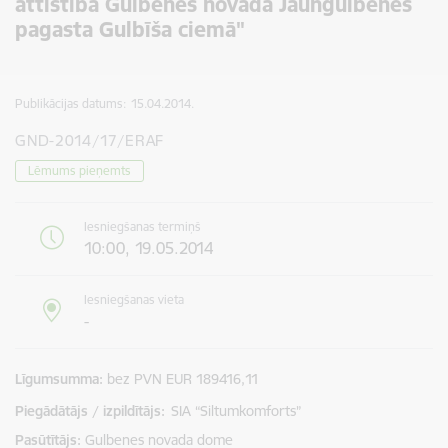
attīstība Gulbenes novada Jaungulbenes
pagasta Gulbīša ciemā"
Publikācijas datums:
15.04.2014.
GND-2014/17/ERAF
Lēmums pieņemts
Iesniegšanas termiņš
10:00, 19.05.2014
Iesniegšanas vieta
-
Līgumsumma
bez PVN EUR 189416,11
Piegādātājs / izpildītājs:
SIA “Siltumkomforts”
Pasūtītājs
Gulbenes novada dome