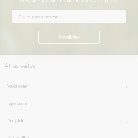
Piesakies jaunumu saņemšanai savā e-pastā.
Kājene
Ātrās saites
Vakances
Iepirkumi
Projekti
Pašvaldība