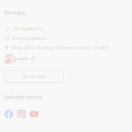
Kontakti
+371 64497710
E-pasts:
dome@gulbene.lv
Ābeļu iela 2, Gulbene, Gulbenes novads, LV-4401
Visi kontakti
Sekojiet mums