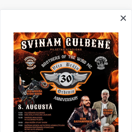
Paziņojums par pieņemto lēmumu
Gulbenes novada dome, reģistrācijas Nr. 90009116327,
Ābeļu ielā 2, Gulbenē, LV-4401, pieņēmusi lēmumu iepirkumā
„Būvdarbu veikšana projektā „Ūdenssaimniecības
infrastruktūras attīstība Gulbenes novada Jaungulbenes
pagasta Jaungulbenes ciemā"", iepirkuma identifikācijas Nr.
GND-2014/20/ERAF.
Gulbenes novada domes iepirkumu komisija 2014.gada
10.jūnijā nolēmusi atzīt par uzvarētāju personu apvienību SIA
"Siltumkomforts", reģ. Nr. 40003797725, un SIA „AKVILONS
Z", reģ. Nr. 44103043061, ar līgumcenu bez PVN EUR
365650,95.
Drukāt lapu