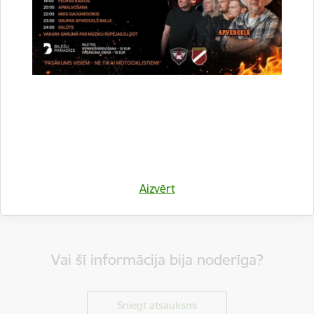
Dalīties
Aizvērt
Vai šī informācija bija noderīga?
Sniegt atsauksmi