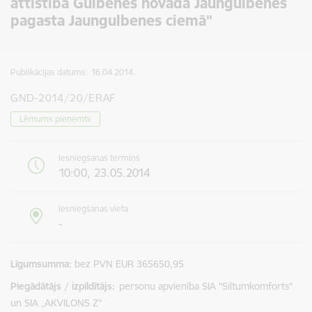
attīstība Gulbenes novada Jaungulbenes
pagasta Jaungulbenes ciemā"
Publikācijas datums:
16.04.2014.
GND-2014/20/ERAF
Lēmums pieņemts
Iesniegšanas termiņš
10:00, 23.05.2014
Iesniegšanas vieta
-
Līgumsumma
bez PVN EUR 365650,95
Piegādātājs / izpildītājs:
personu apvienība SIA "Siltumkomforts"
un SIA „AKVILONS Z"