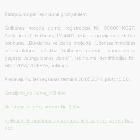
Paziņojums par iepirkuma grozījumiem
Gulbenes novada dome, reģistrācijas Nr. 90009116327,
Ābeļu ielā 2, Gulbenē, LV-4401, izdarīja grozījumus atklāta
konkursa „Būvdarbu veikšana projektā „Ūdenssaimniecības
infrastruktūras attīstība Gulbenes novada Jaungulbenes
pagasta Jaungulbenes ciemā"", iepirkuma identifikācijas Nr.
GND-2014/20/ERAF, nolikumā.
Piedāvājumu iesniegšanas termiņš 30.05.2014. plkst.10.00.
Grozijumi_nolikuma_Nr2.doc
Nolikums_ar_grozijumiem_Nr. 2.doc
pielikums_9_iepirkuma_liguma_projekts_ar_grozijumiem_Nr2.
doc