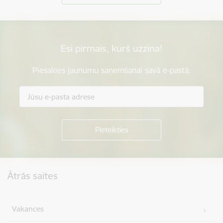
Esi pirmais, kurš uzzina!
Piesakies jaunumu saņemšanai savā e-pastā.
Kājene
Ātrās saites
Vakances