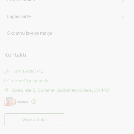
Lapas karte
Sīkdatņu izvēles maiņa
Kontakti
+371 64497710
E-pasts:
dome@gulbene.lv
Ābeļu iela 2, Gulbene, Gulbenes novads, LV-4401
Visi kontakti