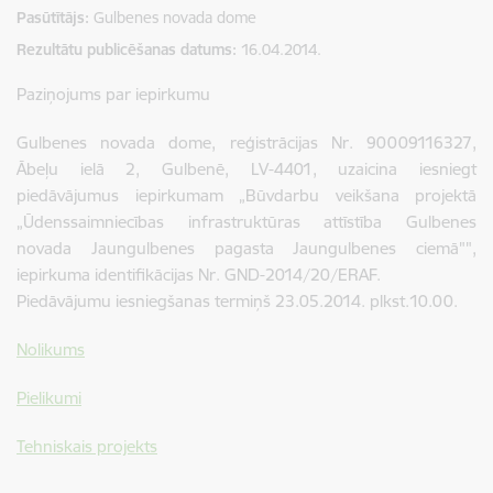
Pasūtītājs
Gulbenes novada dome
Rezultātu publicēšanas datums
16.04.2014.
Paziņojums par iepirkumu
Gulbenes novada dome, reģistrācijas Nr. 90009116327,
Ābeļu ielā 2, Gulbenē, LV-4401, uzaicina iesniegt
piedāvājumus iepirkumam „Būvdarbu veikšana projektā
„Ūdenssaimniecības infrastruktūras attīstība Gulbenes
novada Jaungulbenes pagasta Jaungulbenes ciemā"",
iepirkuma identifikācijas Nr. GND-2014/20/ERAF.
Piedāvājumu iesniegšanas termiņš 23.05.2014. plkst.10.00.
Nolikums
Pielikumi
Tehniskais projekts