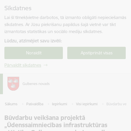
Pāriet uz lapas saturu
Sīkdatnes
Spied
lai meklētu
Enter
Lai šī tīmekļvietne darbotos, tā izmanto obligāti nepieciešamās
sīkdatnes. Ar Jūsu piekrišanu papildus šajā vietnē var tikt
izmantotas statistikas un sociālo mediju sīkdatnes.
Lūdzu, atzīmējiet savu izvēli:
Noraidīt
Apstiprināt visas
Pārvaldīt sīkdatnes
Sākums
Pašvaldība
Iepirkumi
Visi iepirkumi
Būvdarbu veikš
Būvdarbu veikšana projektā
„Ūdenssaimniecības infrastruktūras