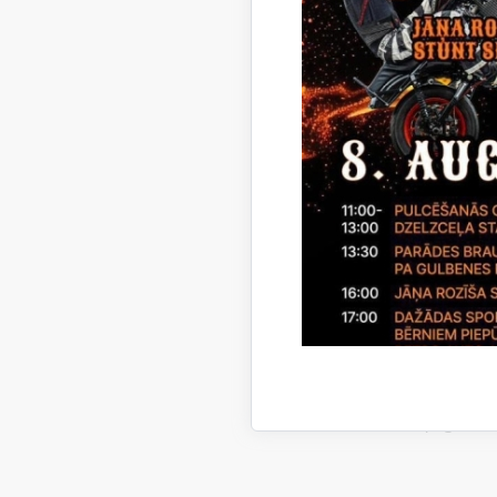
pielikums
Paziņoju
Gulbenes
iepirkum
pagasta L
Gulbenes
„VJM", r
Gulbenes
iepirkum
pagasta L