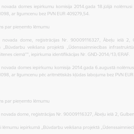
novada domes iepirkumu komisija 2014.gada 18.jūlijā nolēmusi at
098, ar līgumcenu bez PVN EUR 409279,54.
ms par pieņemto lēmumu
 novada dome, reģistrācijas Nr. 90009116327, Ābeļu ielā 2,
ā „Būvdarbu veikšana projektā „Ūdenssaimniecības infrastruktū
itenes ciemā"", iepirkuma identifikācijas Nr. GND-2014/13/ERAF.
novada domes iepirkumu komisija 2014.gada 6.augustā nolēmusi at
098, ar līgumcenu pēc aritmētiskās kļūdas labojuma bez PVN EUR
ms par pieņemto lēmumu
novada dome, reģistrācijas Nr. 90009116327, Ābeļu ielā 2, Gulbe
i lēmumu iepirkumā „Būvdarbu veikšana projektā „Ūdenssaimniec