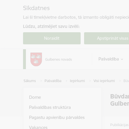
Pāriet uz lapas saturu
Sīkdatnes
Lai šī tīmekļvietne darbotos, tā izmanto obligāti nepiec
Lūdzu, atzīmējiet savu izvēli:
Noraidīt
Apstiprināt visas
Pašvaldība
Sākums
Pašvaldība
Iepirkumi
Visi iepirkumi
Būv
Būvdar
Dome
Gulben
Pašvaldības struktūra
Pagastu apvienību pārvaldes
Publikācija
Vakances