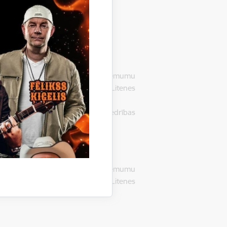
 Gulbenē, LV-4401, pieņēmusi lēmumu
ras attīstība Gulbenes novada Litenes
atzīt par uzvarētāju pilnsabiedrības
 Gulbenē, LV-4401, pieņēmusi lēmumu
ras attīstība Gulbenes novada Litenes