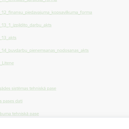
s_12_finansu_piedavajuma_kopsavilkuma_forma
_13_1_izpildito_darbu_akts
_13_akts
s_14_buvdarbu_pienemsanas_nodosanas_akts
_Litene
ādes sistēmas tehniskā pase
as pases dati
rbuma tehniskā pase
buma tehniskā pase