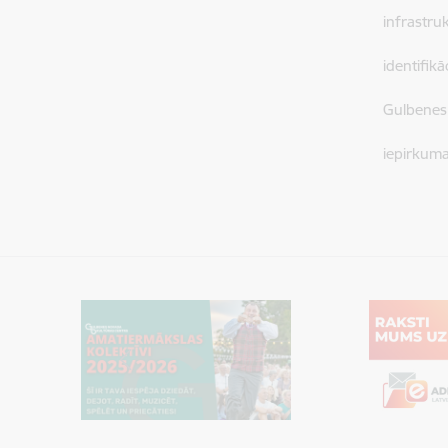
infrastru
identifik
Gulbenes
iepirkum