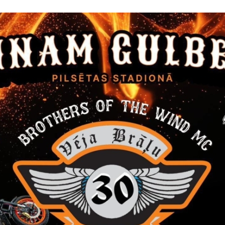
ijas sistēmas tehniskā pase
jums
Atbilde
sniegt skaidrojumu par
Lokālās tāmes 7-2 „KANALIZĀCIJAS S
s tāmes 7-2 1.2.
paredzēta vienai sūkņu stacijai. Līdz
ju „Gruntsūdens līmeņa
līmeņa pazemināšana” ir norādīts apjo
nāšana” -nav norādīts
nepieciešams 1 komplekts, kā tas norā
 un mērvienība, kā
„KANALIZĀCIJAS SŪKŅU STACIJA KSS-3
s?