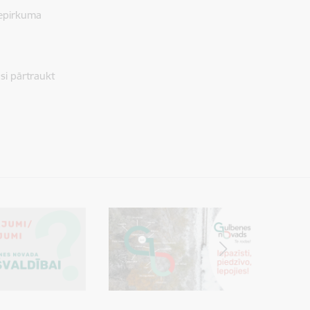
iepirkuma
i pārtraukt