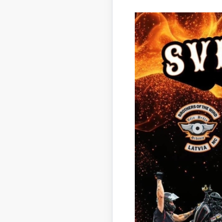
Kanalizāc
Jautā
Lūdzu 
Lokālā
pozīci
pazemi
apjoms
rīkotie