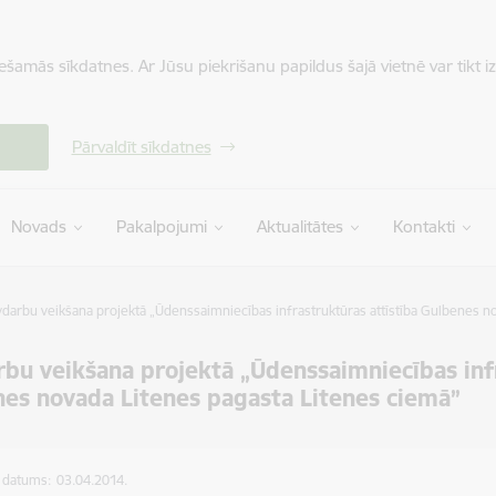
iešamās sīkdatnes. Ar Jūsu piekrišanu papildus šajā vietnē var tikt i
Pārvaldīt sīkdatnes
Novads
Pakalpojumi
Aktualitātes
Kontakti
darbu veikšana projektā „Ūdenssaimniecības infrastruktūras attīstība Gulbenes n
bu veikšana projektā „Ūdenssaimniecības infr
es novada Litenes pagasta Litenes ciemā”
s datums:
03.04.2014.