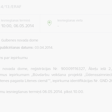
14/13/ERAF
Iesniegšanas termiņš
Iesniegšanas vieta
10:00, 06.05.2014
-
Gulbenes novada dome
 publicēšanas datums
03.04.2014.
ms par iepirkumu
 novada dome, reģistrācijas Nr. 90009116327, Ābeļu ielā 2, 
umus iepirkumam „Būvdarbu veikšana projektā „Ūdenssaimniecība
tenes pagasta Litenes ciemā”", iepirkuma identifikācijas Nr. GND
mu iesniegšanas termiņš 06.05.2014. plkst.10.00.