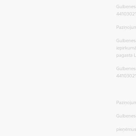
Gulbenes 
44103021
Paziņoju
Gulbenes
iepirkum
pagasta L
Gulbenes 
44103021
Paziņoju
Gulbenes 
pieņēmus