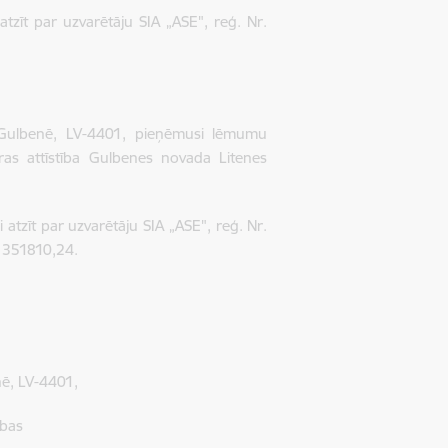
zīt par uzvarētāju SIA „ASE", reģ. Nr.
 Gulbenē, LV-4401, pieņēmusi lēmumu
ras attīstība Gulbenes novada Litenes
zīt par uzvarētāju SIA „ASE", reģ. Nr.
 351810,24.
nē, LV-4401,
ības