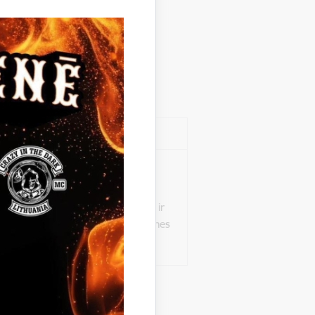
ŪKŅU STACIJA KSS-3” izbūve ir
 ar to 1.2. pozīcijā „Gruntsūdens
ms „komplekts”, no kā izriet, ka ir
dīts attiecīgi arī citās lokālās tāmes
” pozīcijās.