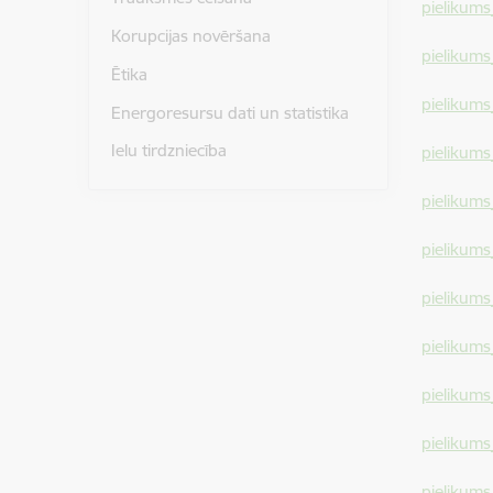
pielikum
Korupcijas novēršana
pielikums
Ētika
pielikum
Energoresursu dati un statistika
Ielu tirdzniecība
pielikums
pielikums
pielikum
pielikums
pielikums
pielikum
pielikum
pielikum