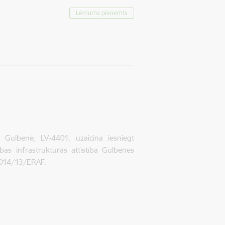
Lēmums pieņemts
Gulbenē, LV-4401, uzaicina iesniegt
s infrastruktūras attīstība Gulbenes
-2014/13/ERAF.