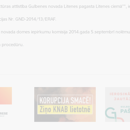
ktūras attīstība Gulbenes novada Litenes pagasta Litenes ciemā”", 
ācijas Nr. GND-2014/13/ERAF.
 novada domes iepirkumu komisija 2014.gada 5.septembrī nolēmus
a procedūru.