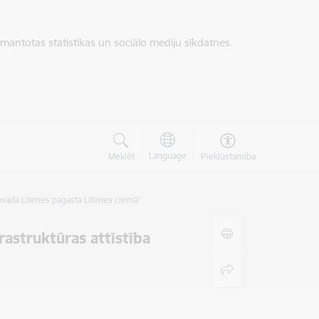
zmantotas statistikas un sociālo mediju sīkdatnes.
Language
Meklēt
Piekļūstamība
ovada Litenes pagasta Litenes ciemā”
astruktūras attīstība