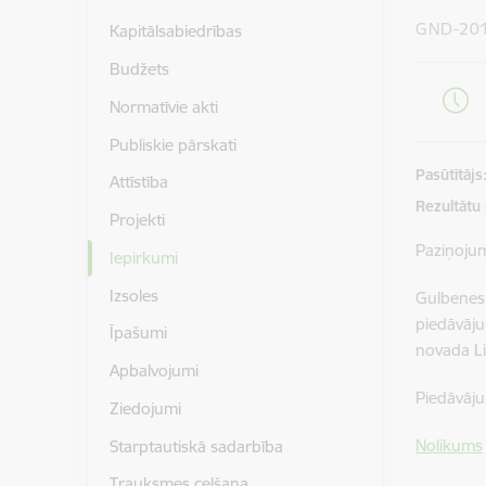
GND-20
Kapitālsabiedrības
Budžets
Normatīvie akti
Publiskie pārskati
Pasūtītājs
Attīstība
Rezultātu
Projekti
Paziņoju
Iepirkumi
Izsoles
Gulbenes
piedāvāj
Īpašumi
novada Li
Apbalvojumi
Piedāvāju
Ziedojumi
Nolikums
Starptautiskā sadarbība
Trauksmes celšana