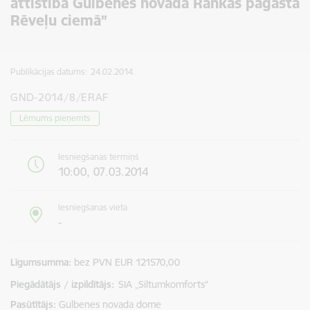
attīstība Gulbenes novada Rankas pagasta
Rēveļu ciemā”
Publikācijas datums:
24.02.2014.
GND-2014/8/ERAF
Lēmums pieņemts
Iesniegšanas termiņš
10:00, 07.03.2014
Iesniegšanas vieta
-
Līgumsumma
bez PVN EUR 121570,00
Piegādātājs / izpildītājs:
SIA „Siltumkomforts"
Pasūtītājs
Gulbenes novada dome