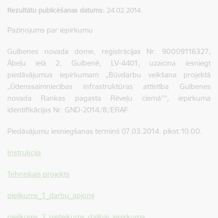
Rezultātu publicēšanas datums
24.02.2014.
Paziņojums par iepirkumu
Gulbenes novada dome, reģistrācijas Nr. 90009116327,
Ābeļu ielā 2, Gulbenē, LV-4401, uzaicina iesniegt
piedāvājumus iepirkumam „Būvdarbu veikšana projektā
„Ūdenssaimniecības infrastruktūras attīstība Gulbenes
novada Rankas pagasta Rēveļu ciemā”", iepirkuma
identifikācijas Nr. GND-2014/8/ERAF.
Piedāvājumu iesniegšanas termiņš 07.03.2014. plkst.10.00.
Instrukcija
Tehniskais projekts
pielikums_1_darbu_apjomi
pielikums_2_pieteikums_dalibai_iepirkuma