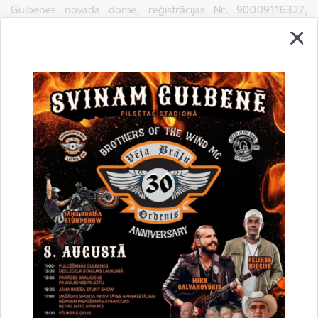
Gulbenes novada dome, reģistrācijas Nr. 90009116327,
Ābeļu ielā 2, Gulbenē, LV-4401, pieņēmusi lēmumu iepirkumā
„Būvdarbu veikšana projektā „Ūdenssaimniecības
infrastruktūras attīstība Gulbenes novada Rankas pagasta
Rēveļu ciemā"", iepirkuma identifikācijas Nr. GND-
2014/8/ERAF.
Gulbenes novada domes iepirkumu komisija 2014.gada
14.aprīlī nolēmusi atzīt par uzvarētāju SIA „Siltumkomforts",
reģ. Nr. 40003797725, ar līgumcenu bez PVN EUR
121570,00.
Lēmums
Līgums
Drukāt lapu