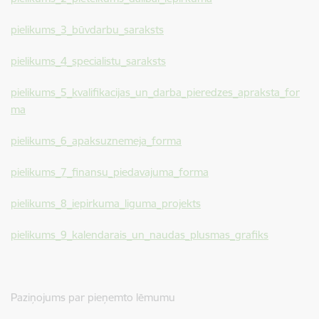
pielikums_3_būvdarbu_saraksts
pielikums_4_specialistu_saraksts
pielikums_5_kvalifikacijas_un_darba_pieredzes_apraksta_for
ma
pielikums_6_apaksuznemeja_forma
pielikums_7_finansu_piedavajuma_forma
pielikums_8_iepirkuma_liguma_projekts
pielikums_9_kalendarais_un_naudas_plusmas_grafiks
Paziņojums par pieņemto lēmumu