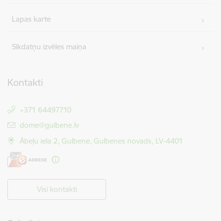
Lapas karte
Sīkdatņu izvēles maiņa
Kontakti
+371 64497710
E-pasts:
dome@gulbene.lv
Ābeļu iela 2, Gulbene, Gulbenes novads, LV-4401
Visi kontakti