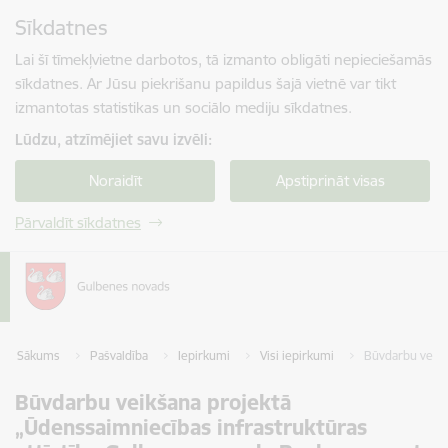
Pāriet uz lapas saturu
Sīkdatnes
Spied
lai meklētu
Enter
Lai šī tīmekļvietne darbotos, tā izmanto obligāti nepieciešamās
sīkdatnes. Ar Jūsu piekrišanu papildus šajā vietnē var tikt
izmantotas statistikas un sociālo mediju sīkdatnes.
Lūdzu, atzīmējiet savu izvēli:
Noraidīt
Apstiprināt visas
Pārvaldīt sīkdatnes
Sākums
Pašvaldība
Iepirkumi
Visi iepirkumi
Būvdarbu veikš
Būvdarbu veikšana projektā
„Ūdenssaimniecības infrastruktūras