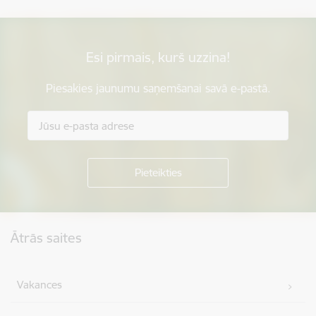
Esi pirmais, kurš uzzina!
Piesakies jaunumu saņemšanai savā e-pastā.
Kājene
Ātrās saites
Vakances