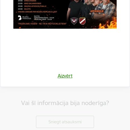
Dalīties
Aizvērt
Vai šī informācija bija noderīga?
Sniegt atsauksmi