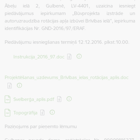
Ābeļu ielā 2, Gulbenē, LV-4401, uzaicina iesniegt
piedāvājumus iepirkumam „Būvprojekta izstrāde un
autoruzraudzība rotācijas apļa izbūvei Brīvības ielā”, iepirkuma
identifikācijas Nr. GND-2016/97/ERAF.
Piedāvājumu iesniegšanas termiņš 12.12.2016. plkst.10.00.
Lejupielādēt:
Instrukcija_2016_97.doc
Lejupielādēt:
Projektēšanas_uzdevums_Brīvības_ielas_rotācijas_aplis.doc
Lejupielādēt:
Svelberģa_aplis.pdf
Lejupielādēt:
Topogrāfija
Paziņojums par pieņemto lēmumu