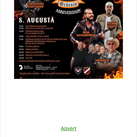
Vai šī informācija bija noderīga?
Sniegt atsauksmi
Esi pirmais, kurš uzzina!
Aizvērt
Piesakies jaunumu saņemšanai savā e-pastā.