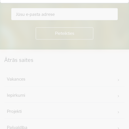
Kājene
Ātrās saites
Vakances
Iepirkumi
Projekti
Pašvaldība