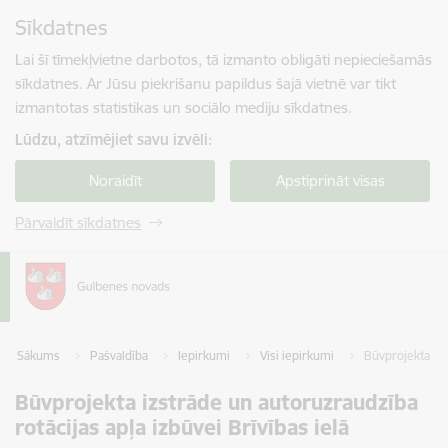
Pāriet uz lapas saturu
Sīkdatnes
Spied
lai meklētu
Enter
Lai šī tīmekļvietne darbotos, tā izmanto obligāti nepieciešamās
sīkdatnes. Ar Jūsu piekrišanu papildus šajā vietnē var tikt
izmantotas statistikas un sociālo mediju sīkdatnes.
Lūdzu, atzīmējiet savu izvēli:
Noraidīt
Apstiprināt visas
Pārvaldīt sīkdatnes
Sākums
Pašvaldība
Iepirkumi
Visi iepirkumi
Būvprojekta izs
Būvprojekta izstrāde un autoruzraudzība
rotācijas apļa izbūvei Brīvības ielā