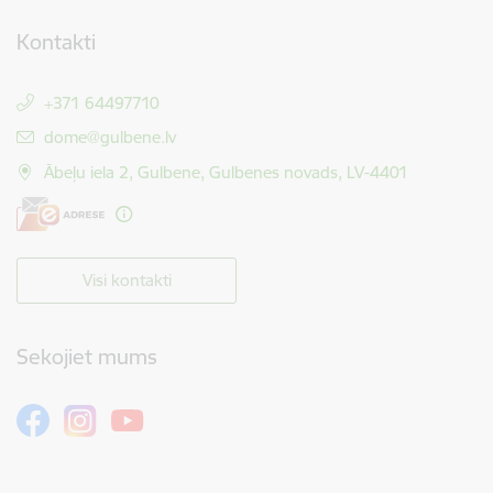
Kontakti
+371 64497710
E-pasts:
dome@gulbene.lv
Ābeļu iela 2, Gulbene, Gulbenes novads, LV-4401
Visi kontakti
Sekojiet mums