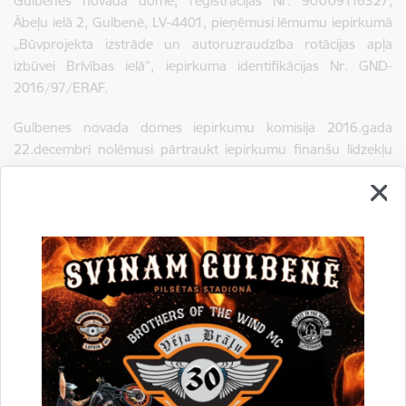
Gulbenes novada dome, reģistrācijas Nr. 90009116327,
Ābeļu ielā 2, Gulbenē, LV-4401, pieņēmusi lēmumu iepirkumā
„Būvprojekta izstrāde un autoruzraudzība rotācijas apļa
izbūvei Brīvības ielā”, iepirkuma identifikācijas Nr. GND-
2016/97/ERAF.
Gulbenes novada domes iepirkumu komisija 2016.gada
22.decembrī nolēmusi pārtraukt iepirkumu finanšu līdzekļu
trūkuma dēļ.
Drukāt lapu
Dalīties