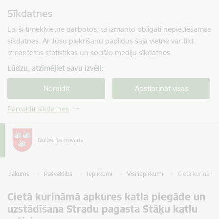
Pāriet uz lapas saturu
Sīkdatnes
Spied
lai meklētu
Enter
Lai šī tīmekļvietne darbotos, tā izmanto obligāti nepieciešamās
sīkdatnes. Ar Jūsu piekrišanu papildus šajā vietnē var tikt
izmantotas statistikas un sociālo mediju sīkdatnes.
Lūdzu, atzīmējiet savu izvēli:
Noraidīt
Apstiprināt visas
Pārvaldīt sīkdatnes
Sākums
Pašvaldība
Iepirkumi
Visi iepirkumi
Cietā kurināmā 
Cietā kurināmā apkures katla piegāde un
uzstādīšana Stradu pagasta Stāķu katlu