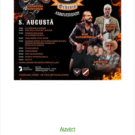
Vai šī informācija bija noderīga?
Sniegt atsauksmi
Esi pirmais, kurš uzzina!
Aizvērt