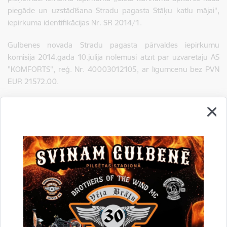
piegāde un uzstādīšana Stradu pagasta Stāķu katlu mājai",
iepirkuma identifikācijas Nr. SR 2014/1.
Gulbenes novada Stradu pagasta pārvaldes iepirkumu
komisija 2014.gada 10.jūlijā nolēmusi atzīt par uzvarētāju AS
"KOMFORTS", reģ. Nr. 40003012105, ar līgumcenu bez PVN
EUR 21572.00.
Lēmums
Drukāt lapu
Dalīties