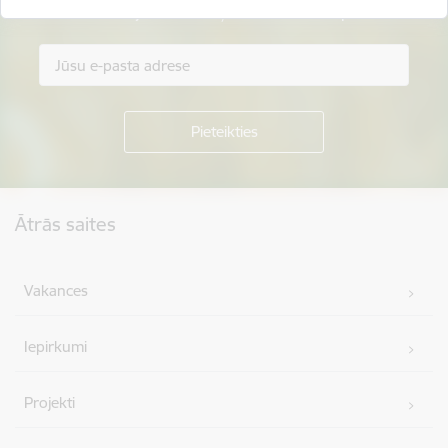
Piesakies jaunumu saņemšanai savā e-pastā.
Kājene
Ātrās saites
Vakances
Iepirkumi
Projekti