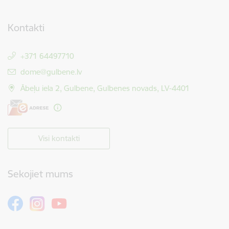
Kontakti
+371 64497710
E-pasts:
dome@gulbene.lv
Ābeļu iela 2, Gulbene, Gulbenes novads, LV-4401
Visi kontakti
Sekojiet mums