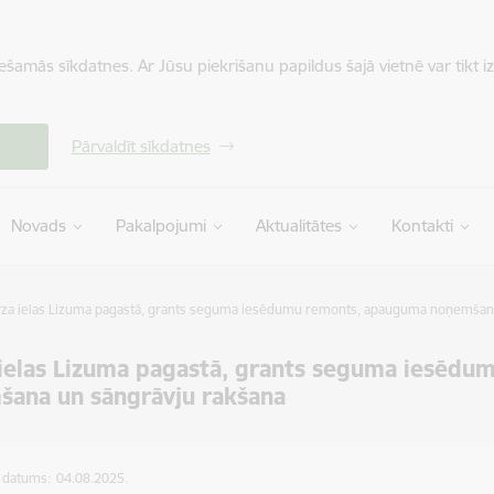
iešamās sīkdatnes. Ar Jūsu piekrišanu papildus šajā vietnē var tikt i
Pārvaldīt sīkdatnes
Novads
Pakalpojumi
Aktualitātes
Kontakti
za ielas Lizuma pagastā, grants seguma iesēdumu remonts, apauguma noņemšana
ielas Lizuma pagastā, grants seguma iesēd
šana un sāngrāvju rakšana
s datums:
04.08.2025.