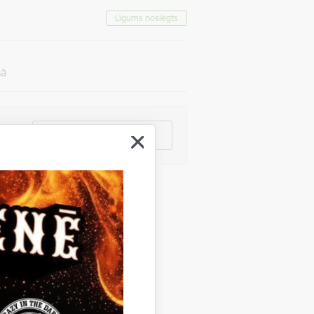
Līgums noslēgts
mā
Atvērt EIS