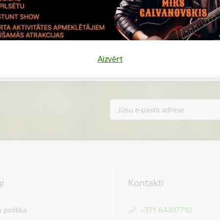
Vai šī informācija bija noderīga?
Sniegt atsauksmi
Aizvērt
i
Kontakti
 politika
+371 64497710