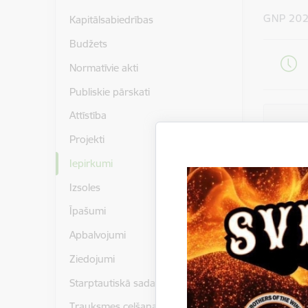
GNP 20
Kapitālsabiedrības
Budžets
Normatīvie akti
Publiskie pārskati
Attīstība
Inf
Projekti
Iepirkumi
Izsoles
Piegādātājs
Īpašumi
Pasūtītājs
Apbalvojumi
Līguma izp
Iepirkuma
Ziedojumi
Starptautiskā sadarbība
Kontakt
Trauksmes celšana