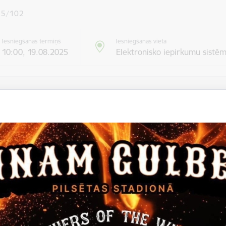
25/102
Iesniegšanas termiņš
Iesniegšanas vieta
10:00, 19.08.2025
Elektronisko iepirkumu sistē
ormācija par iepirkumu
 / izpildītājs:
''Rubate'' SIA
Gulbenes novada pašvaldība
ildes vieta
Dārza iela, Lizums, Gulbenes novads (LATVIJA), LV-4425
 procedūra
Mazie iepirkumi
i