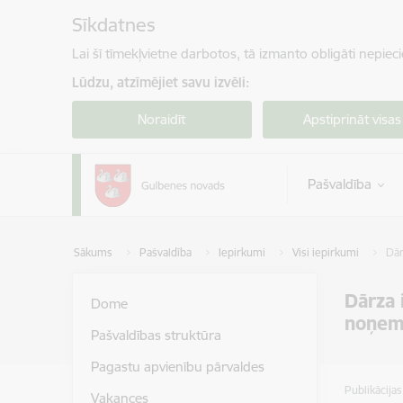
Pāriet uz lapas saturu
Sīkdatnes
Lai šī tīmekļvietne darbotos, tā izmanto obligāti nepiec
Lūdzu, atzīmējiet savu izvēli:
Noraidīt
Apstiprināt visas
Pašvaldība
Sākums
Pašvaldība
Iepirkumi
Visi iepirkumi
Dār
Dārza 
Dome
noņem
Pašvaldības struktūra
Pagastu apvienību pārvaldes
Publikācija
Vakances