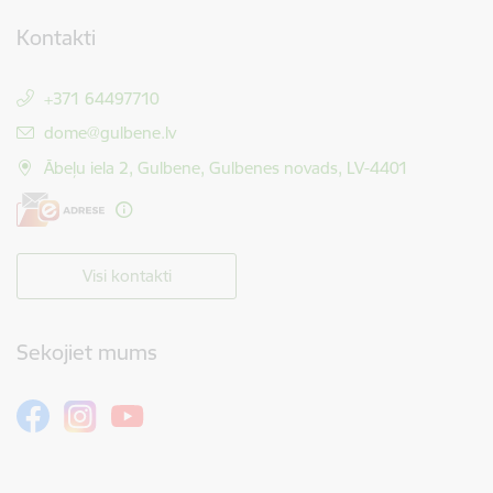
Kontakti
+371 64497710
E-pasts:
dome@gulbene.lv
Ābeļu iela 2, Gulbene, Gulbenes novads, LV-4401
Visi kontakti
Sekojiet mums