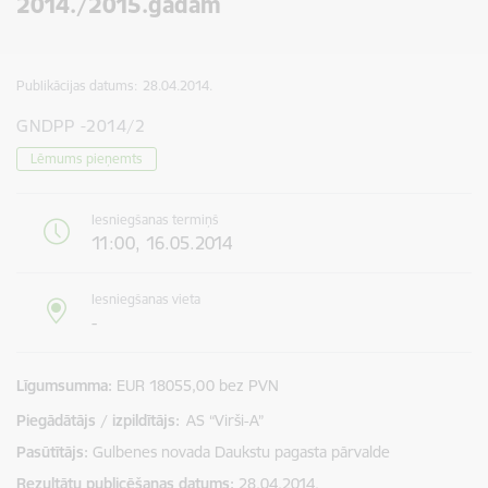
2014./2015.gadam
Publikācijas datums:
28.04.2014.
GNDPP -2014/2
Lēmums pieņemts
Iesniegšanas termiņš
11:00, 16.05.2014
Iesniegšanas vieta
-
Līgumsumma
EUR 18055,00 bez PVN
Piegādātājs / izpildītājs:
AS “Virši-A”
Pasūtītājs
Gulbenes novada Daukstu pagasta pārvalde
Rezultātu publicēšanas datums
28.04.2014.