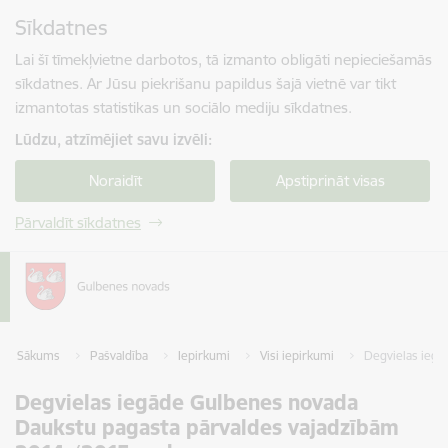
Pāriet uz lapas saturu
Sīkdatnes
Spied
lai meklētu
Enter
Lai šī tīmekļvietne darbotos, tā izmanto obligāti nepieciešamās
sīkdatnes. Ar Jūsu piekrišanu papildus šajā vietnē var tikt
izmantotas statistikas un sociālo mediju sīkdatnes.
Lūdzu, atzīmējiet savu izvēli:
Noraidīt
Apstiprināt visas
Pārvaldīt sīkdatnes
Sākums
Pašvaldība
Iepirkumi
Visi iepirkumi
Degvielas iegā
Degvielas iegāde Gulbenes novada
Daukstu pagasta pārvaldes vajadzībām