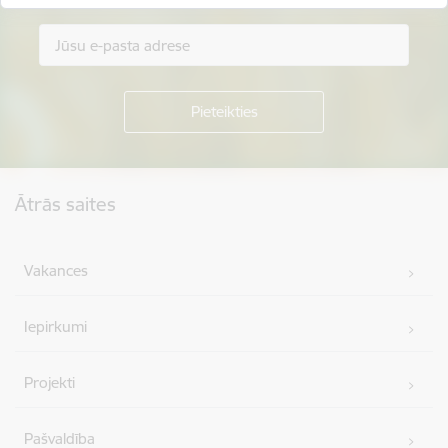
Kājene
Ātrās saites
Vakances
Iepirkumi
Projekti
Pašvaldība