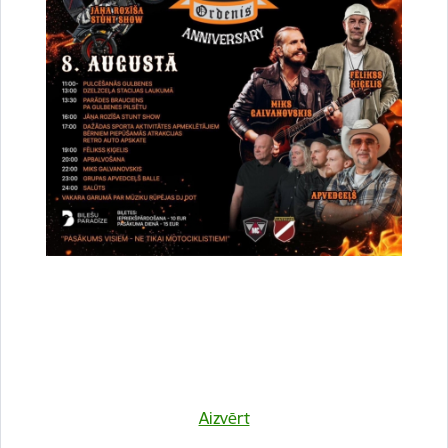
Vai šī informācija bija noderīga?
Sniegt atsauksmi
Esi pirmais, kurš uzzina!
Aizvērt
Piesakies jaunumu saņemšanai savā e-pastā.