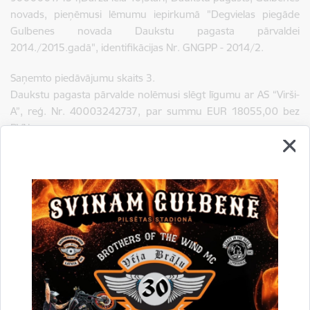
novads, pieņēmusi lēmumu iepirkumā "Degvielas piegāde
Gulbenes novada Daukstu pagasta pārvaldei
2014./2015.gadā", identifikācijas Nr. GNGPP - 2014/2.
Saņemto piedāvājumu skaits 3.
Daukstu pagasta pārvalde nolēmusi slēgt līgumu ar AS “Virši-
A”, reģ. Nr. 40003242737, par summu EUR 18055,00 bez
PVN.
Drukāt lapu
Dalīties