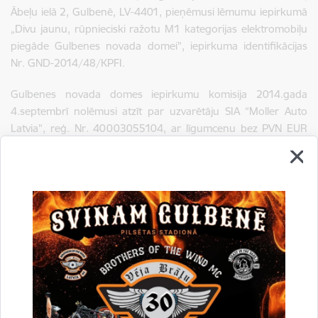
Ābeļu ielā 2, Gulbenē, LV-4401, pieņēmusi lēmumu iepirkumā
„Divu jaunu, rūpnieciski ražotu M1 kategorijas elektromobiļu
piegāde Gulbenes novada domei", iepirkuma identifikācijas
Nr. GND-2014/48/KPFI.
Gulbenes novada domes iepirkumu komisija 2014.gada
4.septembrī nolēmusi atzīt par uzvarētāju SIA “Moller Auto
Latvia”, reģ. Nr. 40003055104, ar līgumcenu bez PVN EUR
45899,18.
Drukāt lapu
Dalīties