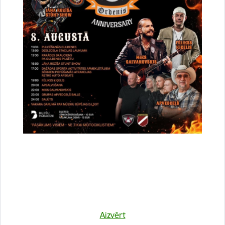
Vai šī informācija bija noderīga?
Sniegt atsauksmi
Esi pirmais, kurš uzzina!
Aizvērt