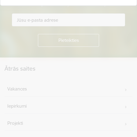
Piesakies jaunumu saņemšanai savā e-pastā.
Kājene
Ātrās saites
Vakances
Iepirkumi
Projekti