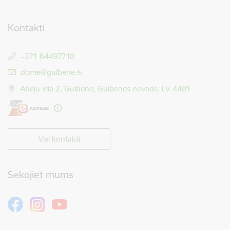
Kontakti
+371 64497710
E-pasts:
dome@gulbene.lv
Ābeļu iela 2, Gulbene, Gulbenes novads, LV-4401
Visi kontakti
Sekojiet mums