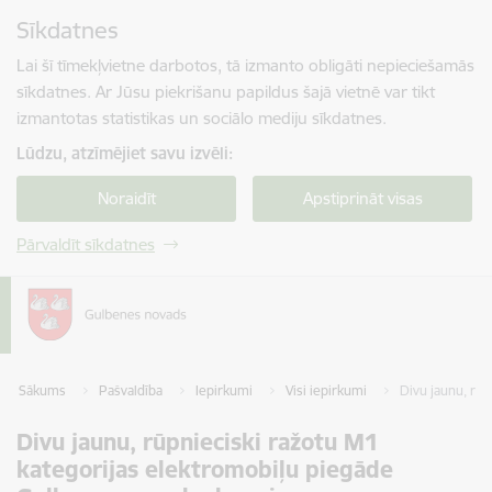
Pāriet uz lapas saturu
Sīkdatnes
Spied
lai meklētu
Enter
Lai šī tīmekļvietne darbotos, tā izmanto obligāti nepieciešamās
sīkdatnes. Ar Jūsu piekrišanu papildus šajā vietnē var tikt
izmantotas statistikas un sociālo mediju sīkdatnes.
Lūdzu, atzīmējiet savu izvēli:
Noraidīt
Apstiprināt visas
Pārvaldīt sīkdatnes
Sākums
Pašvaldība
Iepirkumi
Visi iepirkumi
Divu jaunu, rū
Divu jaunu, rūpnieciski ražotu M1
kategorijas elektromobiļu piegāde