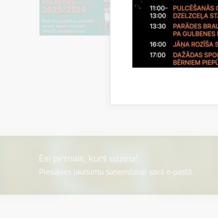
Esi pirmais, kurš uzzina!
Piesakies jaunumu saņemšanai savā e-pastā.