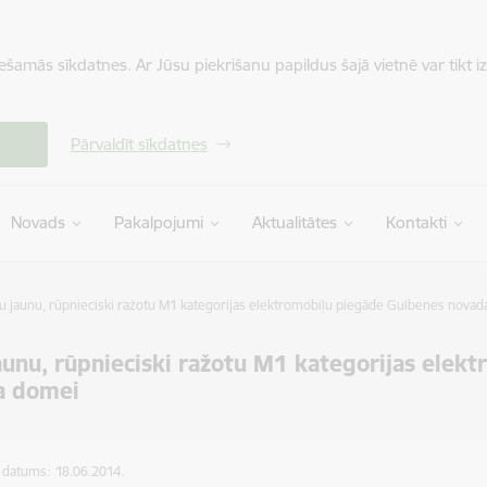
iešamās sīkdatnes. Ar Jūsu piekrišanu papildus šajā vietnē var tikt i
Pārvaldīt sīkdatnes
Novads
Pakalpojumi
Aktualitātes
Kontakti
u jaunu, rūpnieciski ražotu M1 kategorijas elektromobiļu piegāde Gulbenes nova
aunu, rūpnieciski ražotu M1 kategorijas elek
a domei
s datums:
18.06.2014.