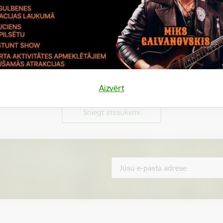
Vai šī informācija bija noderīga?
Aizvērt
Sniegt atsauksmi