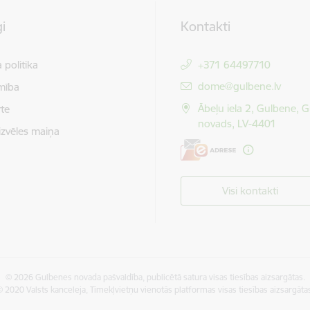
i
Kontakti
 politika
+371 64497710
E-pasts:
dome@gulbene.lv
mība
Ābeļu iela 2, Gulbene, 
te
novads, LV-4401
izvēles maiņa
Visi kontakti
© 2026 Gulbenes novada pašvaldība, publicētā satura visas tiesības aizsargātas.
 2020 Valsts kanceleja, Tīmekļvietņu vienotās platformas visas tiesības aizsargāta