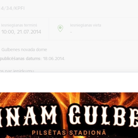
4/34/KPFI
Iesniegšanas termiņš
Iesniegšanas vieta
10:00, 21.07.2014
-
Gulbenes novada dome
 publicēšanas datums
18.06.2014.
ms par iepirkumu
 novada dome, reģistrācijas Nr. 90009116327, Ābeļu ielā 2, 
umus iepirkumam „Divu jaunu, rūpnieciski ražotu M1 kategorijas
iepirkuma identifikācijas Nr.GND-2014/34/KPFI
mu iesniegšanas termiņš līdz 2014.gada 21.jūlijam, pulksten 10:00