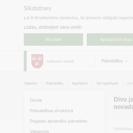
Pāriet uz lapas saturu
Sīkdatnes
Lai šī tīmekļvietne darbotos, tā izmanto obligāti nepiec
Lūdzu, atzīmējiet savu izvēli:
Noraidīt
Apstiprināt visas
Pašvaldība
Sākums
Pašvaldība
Iepirkumi
Visi iepirkumi
Div
Divu j
Dome
novad
Pašvaldības struktūra
Pagastu apvienību pārvaldes
Publikācija
Vakances