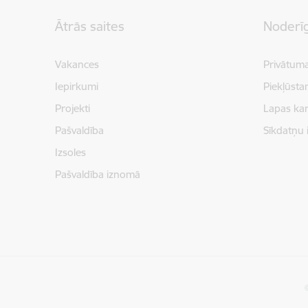
Kājene
Ātrās saites
Noderīg
Vakances
Privātuma
Iepirkumi
Piekļūsta
Projekti
Lapas kar
Pašvaldība
Sīkdatņu 
Izsoles
Pašvaldība iznomā
©