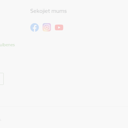
Sekojiet mums
Gulbenes
s.