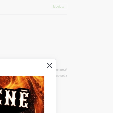
Izbeigts
Gulbenē, LV-4401, uzaicina iesniegt
 elektromobiļu piegāde Gulbenes novada
.