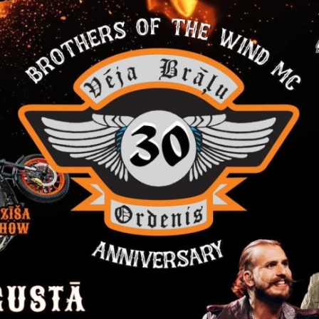
ms par pieņemto lēmumu
 novada dome, reģistrācijas Nr. 90009116327, Ābeļu ielā 2,
ā „Divu jaunu, rūpnieciski ražotu M1 kategorijas elektromob
 identifikācijas Nr. GND-2014/34/KPFI.
novada domes iepirkumu komisija 2014.gada 21.jūlijā nolēmusi iz
nta piedāvājums.