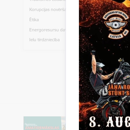
Pielikumi
Korupcijas novēršana
Ētika
Paziņoju
Energoresursu dati un statistika
Ielu tirdzniecība
Gulbenes
iepirkum
iepirkuma
Gulbenes 
pretende