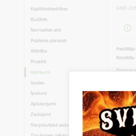
GND-201
Kapitālsabiedrības
Budžets
Normatīvie akti
Publiskie pārskati
Pasūtītājs
Attīstība
Rezultātu
Projekti
Paziņoju
Iepirkumi
Izsoles
Gulbenes
piedāvāj
Īpašumi
domei" , 
Apbalvojumi
Piedāvāju
Ziedojumi
Nolikums
Starptautiskā sadarbība
Trauksmes celšana