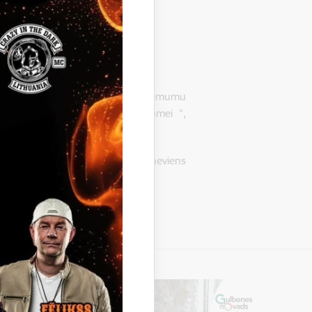
 Gulbenē, LV-4401, pieņēmusi lēmumu
iļu piegāde Gulbenes novada domei ",
beigt iepirkumu, jo nav saņemts neviens