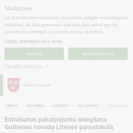
Pāriet uz lapas saturu
Sīkdatnes
Spied
lai meklētu
Enter
Lai šī tīmekļvietne darbotos, tā izmanto obligāti nepieciešamās
sīkdatnes. Ar Jūsu piekrišanu papildus šajā vietnē var tikt
izmantotas statistikas un sociālo mediju sīkdatnes.
Lūdzu, atzīmējiet savu izvēli:
Noraidīt
Apstiprināt visas
Pārvaldīt sīkdatnes
Sākums
Pašvaldība
Iepirkumi
Visi iepirkumi
Ēdināšanas pak
Ēdināšanas pakalpojumu sniegšana
Gulbenes novada Litenes pamatskolā