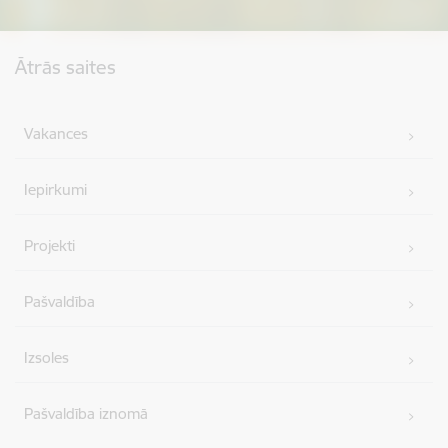
Kājene
Ātrās saites
Vakances
Iepirkumi
Projekti
Pašvaldība
Izsoles
Pašvaldība iznomā