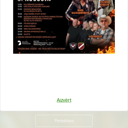
Vai šī informācija bija noderīga?
Sniegt atsauksmi
Esi pirmais, kurš uzzina!
Piesakies jaunumu saņemšanai savā e-pastā.
Aizvērt