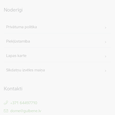
Noderīgi
Privātuma politika
Piekļūstamība
Lapas karte
Sīkdatņu izvēles maiņa
Kontakti
+371 64497710
E-pasts:
dome@gulbene.lv