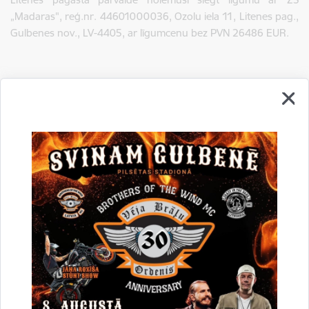
„Madaras", reģ.nr. 44601000036, Ozolu iela 11, Litenes pag.,
Gulbenes nov., LV-4405, ar līgumcenu bez PVN 26486 EUR.
Drukāt lapu
Dalīties