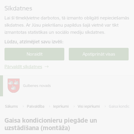
Pāriet uz lapas saturu
Sīkdatnes
Spied
lai meklētu
Enter
Lai šī tīmekļvietne darbotos, tā izmanto obligāti nepieciešamās
sīkdatnes. Ar Jūsu piekrišanu papildus šajā vietnē var tikt
izmantotas statistikas un sociālo mediju sīkdatnes.
Lūdzu, atzīmējiet savu izvēli:
Noraidīt
Apstiprināt visas
Pārvaldīt sīkdatnes
Sākums
Pašvaldība
Iepirkumi
Visi iepirkumi
Gaisa kondicio
Gaisa kondicionieru piegāde un
uzstādīšana (montāža)