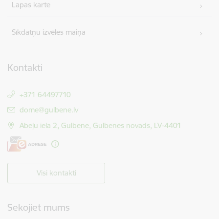
Lapas karte
Sīkdatņu izvēles maiņa
Kontakti
+371 64497710
E-pasts:
dome@gulbene.lv
Ābeļu iela 2, Gulbene, Gulbenes novads, LV-4401
Visi kontakti
Sekojiet mums