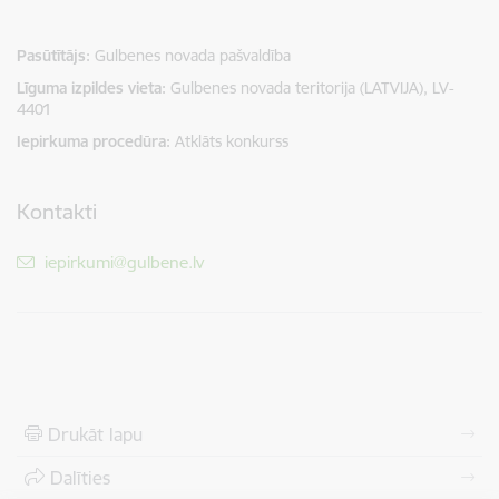
Pasūtītājs
Gulbenes novada pašvaldība
Līguma izpildes vieta
Gulbenes novada teritorija (LATVIJA), LV-
4401
Iepirkuma procedūra
Atklāts konkurss
Kontakti
E-pasts:
iepirkumi@gulbene.lv
Drukāt lapu
Dalīties