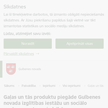
Pāriet uz lapas saturu
Sīkdatnes
Spied
lai meklētu
Enter
Lai šī tīmekļvietne darbotos, tā izmanto obligāti nepieciešamās
sīkdatnes. Ar Jūsu piekrišanu papildus šajā vietnē var tikt
izmantotas statistikas un sociālo mediju sīkdatnes.
Lūdzu, atzīmējiet savu izvēli:
Noraidīt
Apstiprināt visas
Pārvaldīt sīkdatnes
Sākums
Pašvaldība
Iepirkumi
Visi iepirkumi
Gaļas un tās p
Gaļas un tās produktu piegāde Gulbenes
novada izglītības iestāžu un sociālo