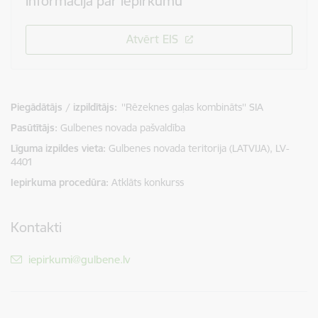
Informācija par iepirkumu
Atvērt EIS
Piegādātājs / izpildītājs:
''Rēzeknes gaļas kombināts'' SIA
Pasūtītājs
Gulbenes novada pašvaldība
Līguma izpildes vieta
Gulbenes novada teritorija (LATVIJA), LV-
4401
Iepirkuma procedūra
Atklāts konkurss
Kontakti
E-pasts:
iepirkumi@gulbene.lv