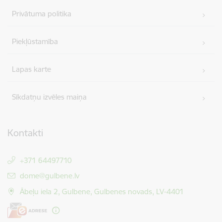
Privātuma politika
Piekļūstamība
Lapas karte
Sīkdatņu izvēles maiņa
Kontakti
+371 64497710
E-pasts:
dome@gulbene.lv
Ābeļu iela 2, Gulbene, Gulbenes novads, LV-4401